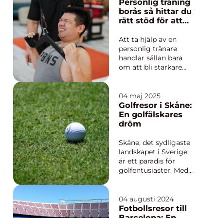
Personlig träning
borås så hittar du
rätt stöd för att
lyckas
Att ta hjälp av en
personlig tränare
handlar sällan bara
om att bli starkare
eller gå ned i vikt. För
många i Borås blir det
ett sätt att få ordning
04 maj 2025
på vardagen, hitta
Golfresor i Skåne:
rutiner som håller och
En golfälskares
skapa en kropp som
dröm
orkar livet runt
omkring träningen.
Skåne, det sydligaste
Intr...
landskapet i Sverige,
är ett paradis för
golfentusiaster. Med
ett stort utbud av
golfbanor som
kombinerar
04 augusti 2024
naturskönhet med
Fotbollsresor till
spelutmaningar
Barcelona: En