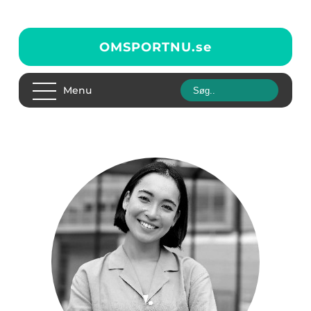
OMSPORTNU.
se
Menu