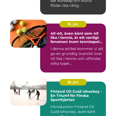
där kunskap och kultur
flödar lika riklig...
18. jan
40-40, även känt som 40
lika i tennis, är ett vanligt
fenomen inom tennisspelet
som kan vara både
I denna artikel kommer vi att
spännande och
ge en grundlig översikt över
frustrerande för spelare
och fans
40 lika i tennis och utforska
olika typer...
18. jan
Finland OS Guld Ishockey -
En Triumf för Finska
Sporthjärtan
Introduction Finland OS
Guld Ishockey, även känt