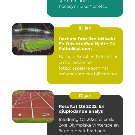
som "Finlands
hockeymirakel," är ett
fenomen som h...
18. jan
Barbara Brasilien Målvakt:
En Oöverträffad Hjälte På
Fotbollsplanen
Barbara Brasilien Målvakt är
en framstående
fotbollsspelare som har
erövrat världens hjärtan med
sin...
17. jan
Resultat OS 2022: En
djuplodande analys
Inledning Os 2022, eller de
24:e Olympiska Vinterspelen,
är en globalt firad och