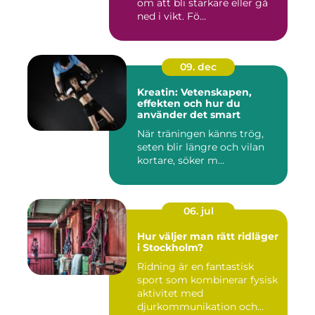
om att bli starkare eller gå
ned i vikt. Fö...
09. dec
Kreatin: Vetenskapen,
effekten och hur du
använder det smart
När träningen känns trög,
seten blir längre och vilan
kortare, söker m...
06. jul
Hur väljer man rätt ridläger
i Stockholm?
Ridning är en fantastisk
sport som kombinerar fysisk
aktivitet med
djurkommunikation och