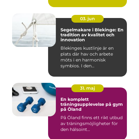
naturu...
03. jun
Segelmakare i Blekinge: En
tradition av kvalitet och
innovation
Blekinges kustlinje är en
plats där hav och arbete
möts i en harmonisk
symbios. I den...
31. maj
En komplett
träningsupplevelse på gym
på Öland
På Öland finns ett rikt utbud
av träningsmöjligheter för
den hälsoint...