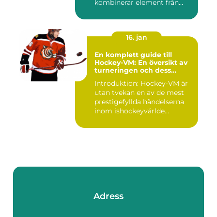
kombinerar element från
tennis o...
16. jan
En komplett guide till
Hockey-VM: En översikt av
turneringen och dess
varianter
Introduktion: Hockey-VM är
utan tvekan en av de mest
prestigefyllda händelserna
inom ishockeyvärlde...
Adress