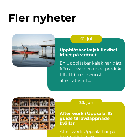
Fler nyheter
01. jul
Uppblåsbar kajak flexibel
frihet på vattnet
En Uppblåsbar kajak har gått
från att vara en udda produkt
till att bli ett seriöst
alternativ till ...
23. jun
After work i Uppsala: En
guide till avslappnade
kvällar
After work Uppsala har på