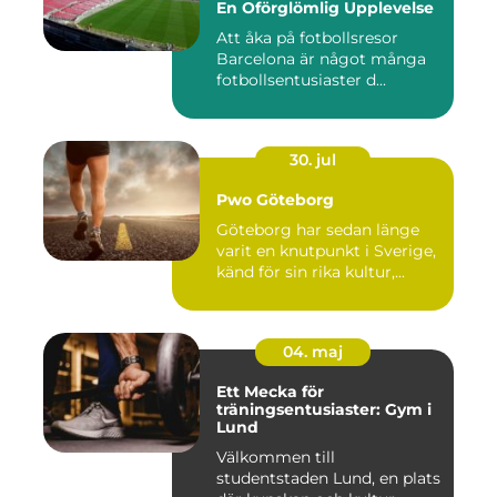
En Oförglömlig Upplevelse
Att åka på fotbollsresor
Barcelona är något många
fotbollsentusiaster d...
30. jul
Pwo Göteborg
Göteborg har sedan länge
varit en knutpunkt i Sverige,
känd för sin rika kultur,...
04. maj
Ett Mecka för
träningsentusiaster: Gym i
Lund
Välkommen till
studentstaden Lund, en plats