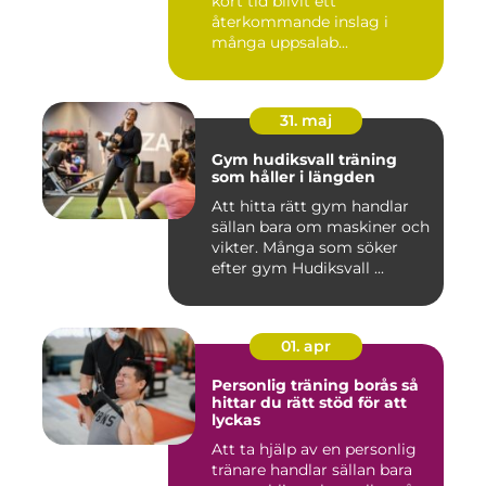
kort tid blivit ett
återkommande inslag i
många uppsalab...
31. maj
Gym hudiksvall träning
som håller i längden
Att hitta rätt gym handlar
sällan bara om maskiner och
vikter. Många som söker
efter gym Hudiksvall ...
01. apr
Personlig träning borås så
hittar du rätt stöd för att
lyckas
Att ta hjälp av en personlig
tränare handlar sällan bara