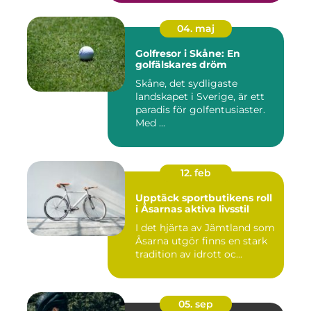
04. maj
Golfresor i Skåne: En
golfälskares dröm
Skåne, det sydligaste
landskapet i Sverige, är ett
paradis för golfentusiaster.
Med ...
12. feb
Upptäck sportbutikens roll
i Åsarnas aktiva livsstil
I det hjärta av Jämtland som
Åsarna utgör finns en stark
tradition av idrott oc...
05. sep