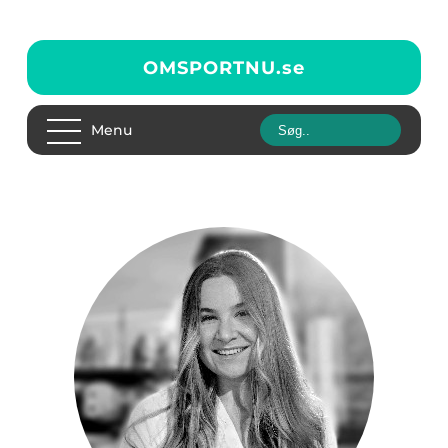
OMSPORTNU.
se
Menu