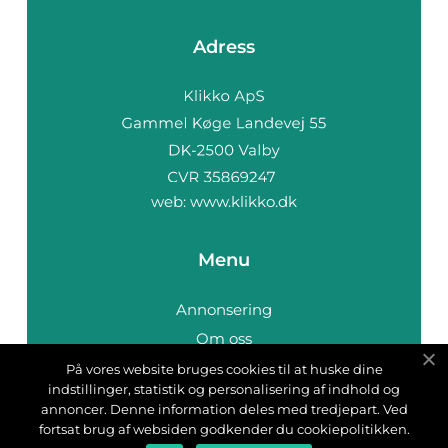
Adress
web:
www.klikko.dk
Menu
Annonsering
Om oss
Cookies
På vores website bruges cookies til at huske dine
indstillinger, statistik og personalisering af indhold og
Kontakta oss
annoncer. Denne information deles med tredjepart. Ved
Sitemap
fortsat brug af websiden godkender du cookiepolitikken.