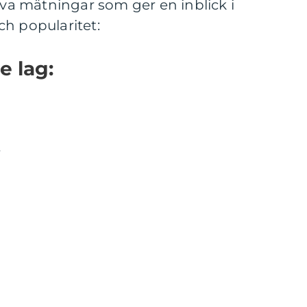
tiva mätningar som ger en inblick i
h popularitet:
e lag:
r