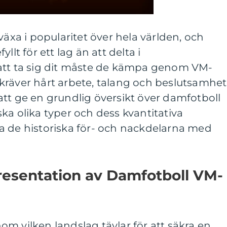
växa i popularitet över hela världen, och
llt för ett lag än att delta i
att ta sig dit måste de kämpa genom VM-
räver hårt arbete, talang och beslutsamhet.
tt ge en grundlig översikt över damfotboll
ka olika typer och dess kvantitativa
a de historiska för- och nackdelarna med
esentation av Damfotboll VM-
m vilken landslag tävlar för att säkra en