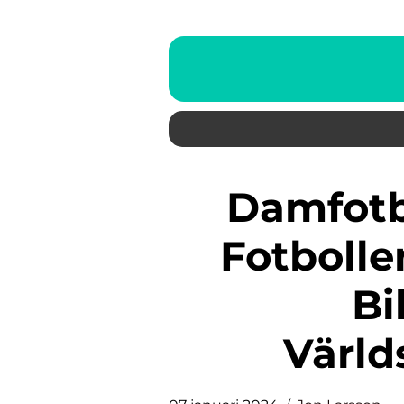
Damfotboll VM-kval – När
Fotbolle
Bi
Värld