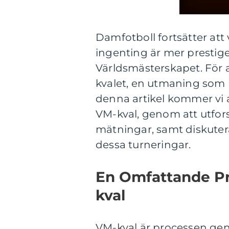
Damfotboll fortsätter att 
ingenting är mer prestigefy
Världsmästerskapet. För 
kvalet, en utmaning som k
denna artikel kommer vi a
VM-kval, genom att utfors
mätningar, samt diskuter
dessa turneringar.
En Omfattande Pr
kval
VM-kval är processen geno