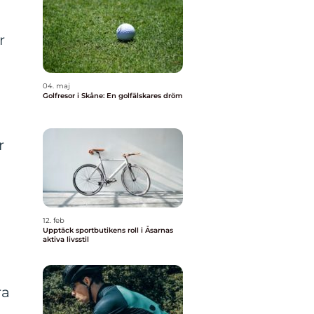
r
04. maj
Golfresor i Skåne: En golfälskares dröm
r
12. feb
Upptäck sportbutikens roll i Åsarnas
aktiva livsstil
.
ra