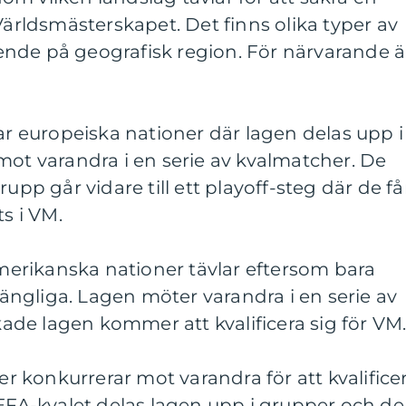
Världsmästerskapet. Det finns olika typer av
nde på geografisk region. För närvarande ä
rar europeiska nationer där lagen delas upp i
mot varandra i en serie av kvalmatcher. De
upp går vidare till ett playoff-steg där de få
ts i VM.
erikanska nationer tävlar eftersom bara
lgängliga. Lagen möter varandra i en serie av
de lagen kommer att kvalificera sig för VM
der konkurrerar mot varandra för att kvalifice
UEFA-kvalet delas lagen upp i grupper och de