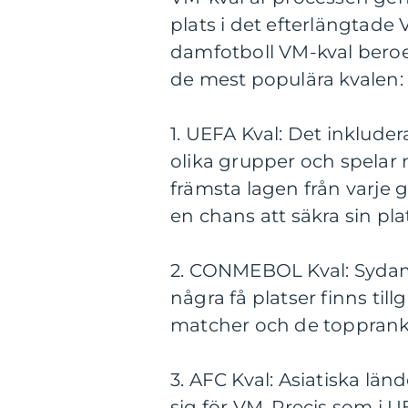
plats i det efterlängtade 
damfotboll VM-kval beroe
de mest populära kvalen:
1. UEFA Kval: Det inklude
olika grupper och spelar 
främsta lagen från varje gr
en chans att säkra sin pla
2. CONMEBOL Kval: Sydam
några få platser finns til
matcher och de toppranka
3. AFC Kval: Asiatiska län
sig för VM. Precis som i 