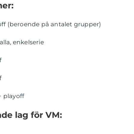
her:
off (beroende på antalet grupper)
lla, enkelserie
f
f
 playoff
rade lag för VM: