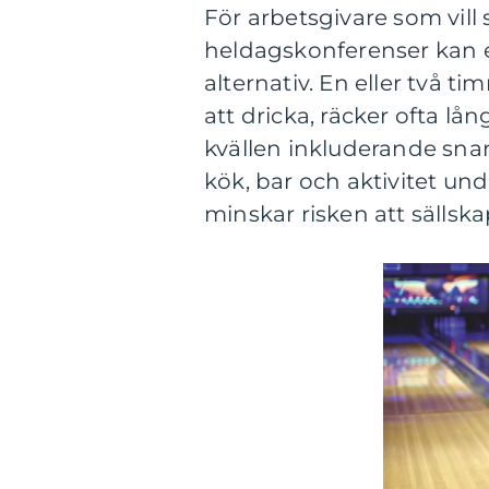
För arbetsgivare som vil
heldagskonferenser kan e
alternativ. En eller två t
att dricka, räcker ofta lå
kvällen inkluderande sna
kök, bar och aktivitet u
minskar risken att sällska