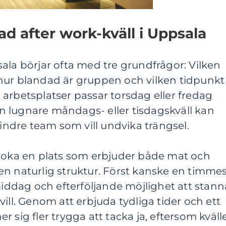
ad after work-kväll i Uppsala
ala börjar ofta med tre grundfrågor: Vilken
hur blandad är gruppen och vilken tidpunkt
arbetsplatser passar torsdag eller fredag
 lugnare måndags- eller tisdagskväll kan
mindre team som vill undvika trängsel.
 boka en plats som erbjuder både mat och
år en naturlig struktur. Först kanske en timme
ddag och efterföljande möjlighet att stann
ill. Genom att erbjuda tydliga tider och ett
 sig fler trygga att tacka ja, eftersom kväll