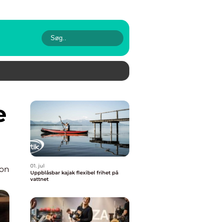
01. jul
ion
Uppblåsbar kajak flexibel frihet på
vattnet