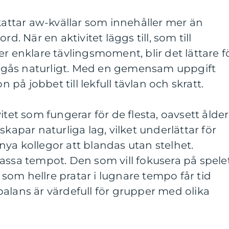
ttar aw-kvällar som innehåller mer än
rd. När en aktivitet läggs till, som till
er enklare tävlingsmoment, blir det lättare f
gås naturligt. Med en gemensam uppgift
n på jobbet till lekfull tävlan och skratt.
itet som fungerar för de flesta, oavsett ålder
skapar naturliga lag, vilket underlättar för
ya kollegor att blandas utan stelhet.
assa tempot. Den som vill fokusera på spele
om hellre pratar i lugnare tempo får tid
alans är värdefull för grupper med olika