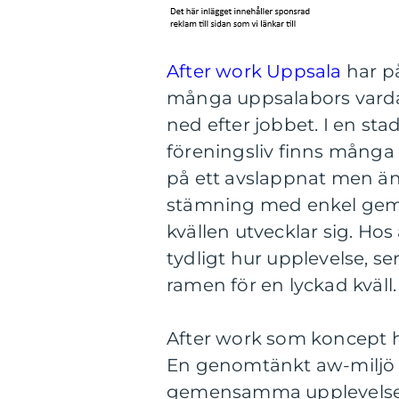
After work Uppsala
har på
många uppsalabors vardag
ned efter jobbet. I en sta
föreningsliv finns många 
på ett avslappnat men änd
stämning med enkel gemen
kvällen utvecklar sig. Ho
tydligt hur upplevelse, s
ramen för en lyckad kväll.
After work som koncept h
En genomtänkt aw-miljö 
gemensamma upplevelser,