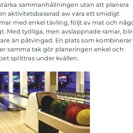
l stärka sammanhållningen utan att planera
n aktivitetsbaserad aw vara ett smidigt
immar med enkel tävling, följt av mat och någ
ngt. Med tydliga, men avslappnade ramar, blir
rare än påtvingad. En plats som kombinerar
nder samma tak gör planeringen enkel och
pet splittras under kvällen.