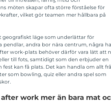
 till intressen, familj, fritid och
ns möten skapar ofta större förståelse för
vkrafter, vilket gör teamen mer hållbara på
 geografiskt läge som underlättar för
 pendlar, andra bor nära centrum, några ha
after work-plats behöver därför vara lätt att 
eller till fots, samtidigt som den erbjuder en
 fest kan få plats. Det kan handla om allt fr
eter som bowling, quiz eller andra spel som
skor.
 after work mer än bara mat o