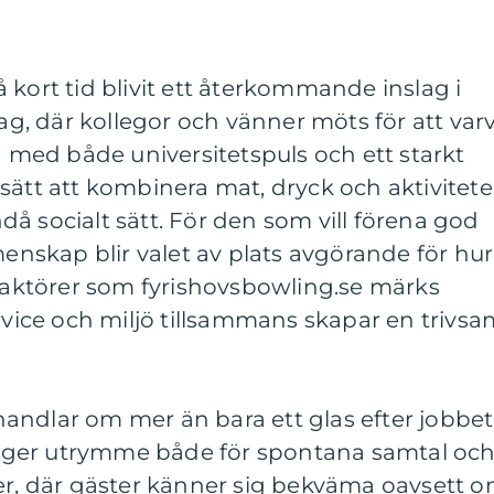
 kort tid blivit ett återkommande inslag i
, där kollegor och vänner möts för att var
d med både universitetspuls och ett starkt
sätt att kombinera mat, dryck och aktivitete
å socialt sätt. För den som vill förena god
skap blir valet av plats avgörande för hur
s aktörer som fyrishovsbowling.se märks
ervice och miljö tillsammans skapar en trivs
andlar om mer än bara ett glas efter jobbet
ger utrymme både för spontana samtal oc
 där gäster känner sig bekväma oavsett 