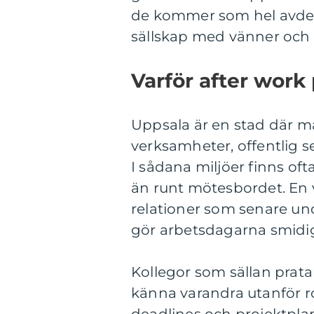
de kommer som hel avdeln
sällskap med vänner och f
Varför after work
Uppsala är en stad där 
verksamheter, offentlig s
I sådana miljöer finns oft
än runt mötesbordet. En 
relationer som senare un
gör arbetsdagarna smidi
Kollegor som sällan prata
känna varandra utanför rol