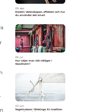
09. dec
Kreatin: Vetenskapen, effekten och hur
du använder det smart
va
r
06. jul
Hur väljer man rätt ridläger i
Stockholm?
am
.
h
03. jun
om
Segelmakare i Blekinge: En tradition