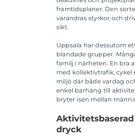
deadlines och projektplaner
framtidsplaner. Den sorte
varandras styrkor och dri
sikt.
Uppsala har dessutom ett
blandade grupper. Många
familj i närheten. En bra 
med kollektivtrafik, cykel 
miljö där både vardag och
enkel barhäng till aktivit
bryter isen mellan männi
Aktivitetsbaserad
dryck