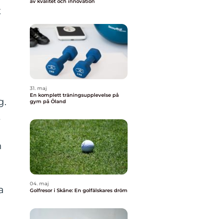
av kvalitet och innovation
t
31. maj
En komplett träningsupplevelse på
g.
gym på Öland
t
h
04. maj
a
Golfresor i Skåne: En golfälskares dröm