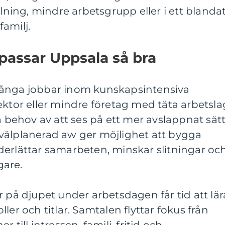
ing, mindre arbetsgrupp eller i ett blanda
amilj.
 passar Uppsala så bra
många jobbar inom kunskapsintensiva
ektor eller mindre företag med täta arbetsla
a behov av att ses på ett mer avslappnat sät
välplanerad aw ger möjlighet att bygga
derlättar samarbeten, minskar slitningar oc
gare.
r på djupet under arbetsdagen får tid att lär
ler och titlar. Samtalen flyttar fokus från