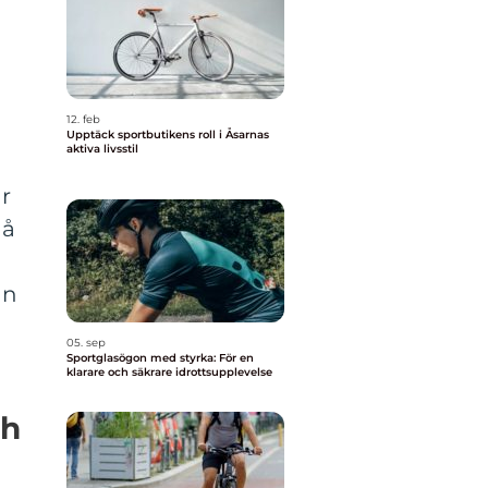
12. feb
Upptäck sportbutikens roll i Åsarnas
aktiva livsstil
r
nå
ån
05. sep
Sportglasögon med styrka: För en
klarare och säkrare idrottsupplevelse
ch