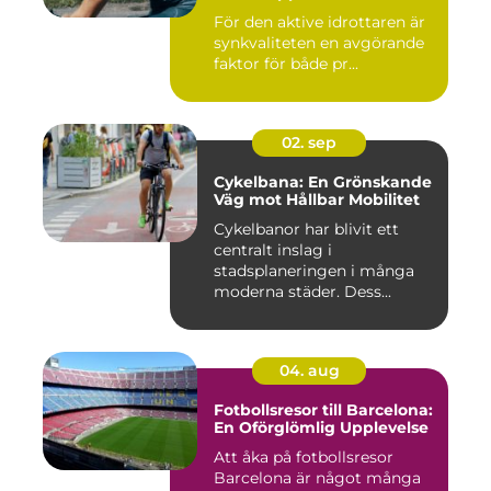
För den aktive idrottaren är
synkvaliteten en avgörande
faktor för både pr...
02. sep
Cykelbana: En Grönskande
Väg mot Hållbar Mobilitet
Cykelbanor har blivit ett
centralt inslag i
stadsplaneringen i många
moderna städer. Dess...
04. aug
Fotbollsresor till Barcelona:
En Oförglömlig Upplevelse
Att åka på fotbollsresor
Barcelona är något många