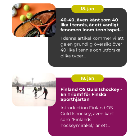
18. jan
40-40, även känt som 40
lika i tennis, är ett vanligt
fenomen inom tennisspelet
som kan vara både
I denna artikel kommer vi att
spännande och
ge en grundlig översikt över
frustrerande för spelare
och fans
40 lika i tennis och utforska
olika typer...
18. jan
Finland OS Guld Ishockey -
En Triumf för Finska
Sporthjärtan
Introduction Finland OS
Guld Ishockey, även känt
som "Finlands
hockeymirakel," är ett
fenomen som h...