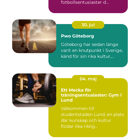
fotbollsentusiaster d...
30. jul
Pwo Göteborg
Göteborg har sedan länge
varit en knutpunkt i Sverige,
känd för sin rika kultur,...
04. maj
Ett Mecka för
träningsentusiaster: Gym i
Lund
Välkommen till
studentstaden Lund, en plats
där kunskap och kultur
flödar lika riklig...