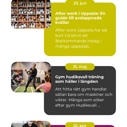
23. jun
After work i Uppsala: En
guide till avslappnade
kvällar
After work Uppsala har på
kort tid blivit ett
återkommande inslag i
många uppsalab...
31. maj
Gym hudiksvall träning
som håller i längden
Att hitta rätt gym handlar
sällan bara om maskiner och
vikter. Många som söker
efter gym Hudiksvall ...
01. apr