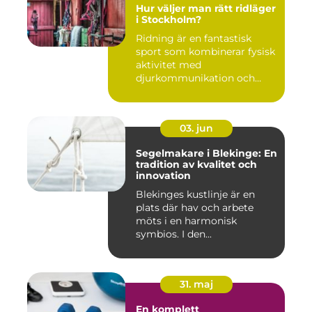
Hur väljer man rätt ridläger
i Stockholm?
Ridning är en fantastisk
sport som kombinerar fysisk
aktivitet med
djurkommunikation och
naturu...
03. jun
Segelmakare i Blekinge: En
tradition av kvalitet och
innovation
Blekinges kustlinje är en
plats där hav och arbete
möts i en harmonisk
symbios. I den...
31. maj
En komplett