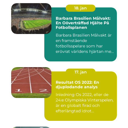
18. jan
Barbara Brasilien Målvakt:
En Oöverträffad Hjälte På
Fotbollsplanen
Barbara Brasilien Målvakt är
en framstående
fotbollsspelare som har
erövrat världens hjärtan med
sin...
17. jan
Resultat OS 2022: En
djuplodande analys
Inledning Os 2022, eller de
24:e Olympiska Vinterspelen,
är en globalt firad och
efterlängtad idrot...