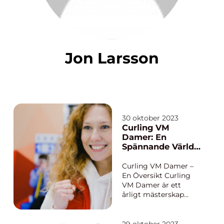
Jon Larsson
30 oktober 2023
Curling VM
Damer: En
Spännande Värld
av Toppklassig
Sport
Curling VM Damer –
En Översikt Curling
VM Damer är ett
årligt mästerskap
som samlar de bästa
kvinnliga
curlingspelarna från