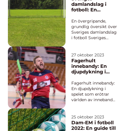
popularitet, mäta dess
damlandslag i
kvantitativa framsteg,
fotboll: En
diskutera skillnader
översikt och
mellan olika former
diskussion
En övergripande,
a...
grundlig översikt över
Sveriges damlandslag
i fotboll Sveriges
damlandslag i fotboll
är ett av de mest
framstående lagen
27 oktober 2023
inom svensk fotboll.
Fagerhult
Det har en lång
innebandy: En
historia och har fått
djupdykning i
betydande
spelet som erötrar
framgångar både
världen av
Fagerhult innebandy:
nationellt och
innebandy
En djupdykning i
internatione...
spelet som erötrar
världen av innebandy
Översikt av Fagerhult
Innebandy Fagerhult
innebandy är en form
25 oktober 2023
av innebandy som
Dam-EM i fotboll
vuxit i popularitet och
2022: En guide till