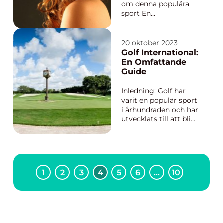
om denna populära
sport En
övergripande,
grundlig översikt över
curlingomgångar
20 oktober 2023
Curling är en
Golf International:
vintersport som är
En Omfattande
mycket populär både i
Guide
Sverige och runt om i
världen. En
Inledning: Golf har
curlingomgång
varit en populär sport
refererar till den
i århundraden och har
grundlägga...
utvecklats till att bli
en global sensation.
En av de mest
spännande aspekterna
av golfen är så kallad
”golf international”. I
1
2
3
4
5
6
…
10
denna artikel kommer
vi att ge dig en
grundlig...