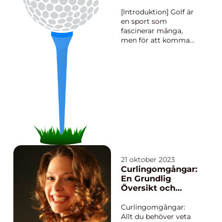
I denna artikel
golfvärlden
kommer vi att dyka
[Introduktion] Golf är
djupare in i ”...
en sport som
fascinerar många,
men för att komma
igång krävs vanligtvis
ett grönt kort. Grönt
kort golf har blivit en
alltmer populär
metod för nybörjare
att slå sig in i
golfspelet och få
tillgång till golfbanor.
Denna artikel...
21 oktober 2023
Curlingomgångar:
En Grundlig
Översikt och
Presentation
Curlingomgångar:
Allt du behöver veta