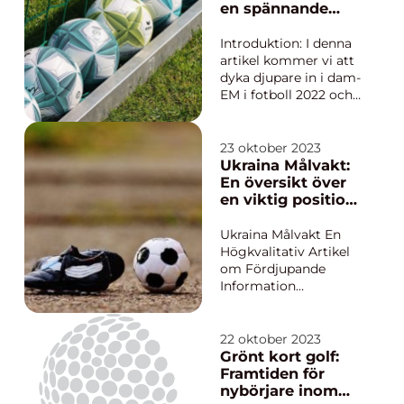
fortsätter att
en spännande
imponera på spelare
turnering
och åskådare över
Introduktion: I denna
hela världen. S...
artikel kommer vi att
dyka djupare in i dam-
EM i fotboll 2022 och
ge en omfattande
övergripande översikt
av evenemanget. Vi
23 oktober 2023
kommer att utforska
Ukraina Målvakt:
olika typer av dam-EM
En översikt över
i fotboll, diskutera
en viktig position
deras skillnader, och
inom fotbollen
även ta en historis...
Ukraina Målvakt En
Högkvalitativ Artikel
om Fördjupande
Information
Introduktion: Fotboll
är en sport som
fascinerar människor
22 oktober 2023
över hela världen, och
Grönt kort golf:
målvakten spelar en
Framtiden för
central roll i varje lag.
nybörjare inom