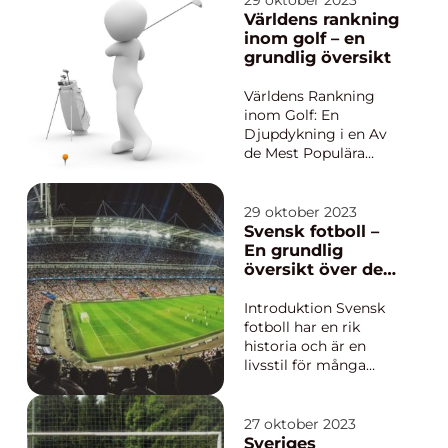
29 oktober 2023
hela världen.
Världens rankning
Mästerskapet spelas
inom golf – en
över en vecka och är
grundlig översikt
en spännande
turnering som lockar
Världens Rankning
både
inom Golf: En
curlingentusiaster
Djupdykning i en Av
och nya...
de Mest Populära
Sporterna
Introduction: Golf är
en av de mest älskade
29 oktober 2023
och populära
Svensk fotboll –
sporterna runt om i
En grundlig
världen. Intresset för
översikt över den
golf har vuxit stadigt
svenska
under de senaste åren,
fotbollskulturen
Introduktion Svensk
och många
fotboll har en rik
människor följe...
historia och är en
livsstil för många
svenskar. I denna
artikel ska vi fördjupa
oss i svensk fotboll,
27 oktober 2023
dess olika typer och
Sveriges