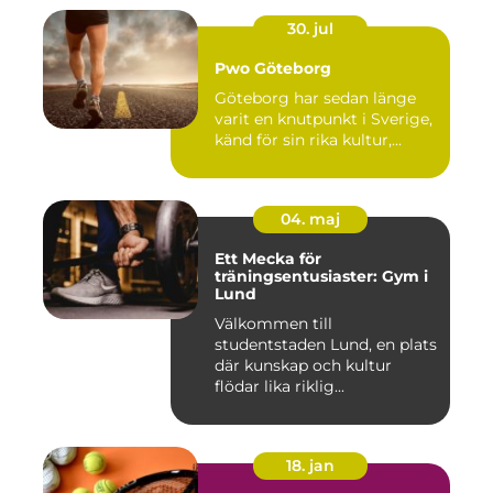
30. jul
Pwo Göteborg
Göteborg har sedan länge
varit en knutpunkt i Sverige,
känd för sin rika kultur,...
04. maj
Ett Mecka för
träningsentusiaster: Gym i
Lund
Välkommen till
studentstaden Lund, en plats
där kunskap och kultur
flödar lika riklig...
18. jan