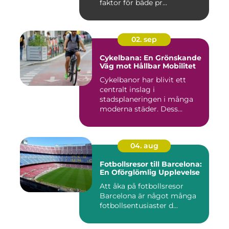
faktor för både pr...
02. sep
Cykelbana: En Grönskande
Väg mot Hållbar Mobilitet
Cykelbanor har blivit ett
centralt inslag i
stadsplaneringen i många
moderna städer. Dess...
04. aug
Fotbollsresor till Barcelona:
En Oförglömlig Upplevelse
Att åka på fotbollsresor
Barcelona är något många
fotbollsentusiaster d...