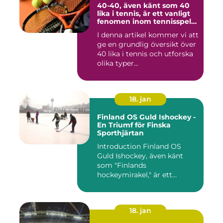
40-40, även känt som 40
lika i tennis, är ett vanligt
fenomen inom tennisspelet
som kan vara både
I denna artikel kommer vi att
spännande och
ge en grundlig översikt över
frustrerande för spelare
och fans
40 lika i tennis och utforska
olika typer...
18. jan
Finland OS Guld Ishockey -
En Triumf för Finska
Sporthjärtan
Introduction Finland OS
Guld Ishockey, även känt
som "Finlands
hockeymirakel," är ett
fenomen som h...
18. jan