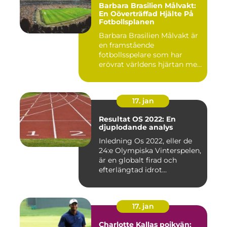
Barbara Brasilien Målvakt:
En Oöverträffad Hjälte På
Fotbollsplanen
Barbara Brasilien Målvakt är
en framstående
fotbollsspelare som har
erövrat världens hjärtan med
sin...
17. jan
Resultat OS 2022: En
djuplodande analys
Inledning Os 2022, eller de
24:e Olympiska Vinterspelen,
är en globalt firad och
efterlängtad idrot...
17. jan
Charlotte Kallas pojkvän: