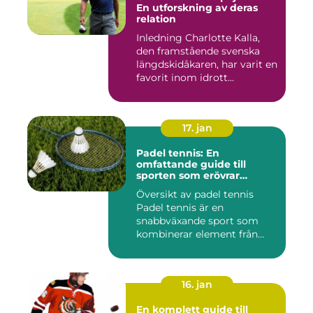
En utforskning av deras
relation
Inledning Charlotte Kalla,
den framstående svenska
längdskidåkaren, har varit en
favorit inom idrott...
17. jan
Padel tennis: En
omfattande guide till
sporten som erövrar
världen
Översikt av padel tennis
Padel tennis är en
snabbväxande sport som
kombinerar element från
tennis o...
16. jan
En komplett guide till