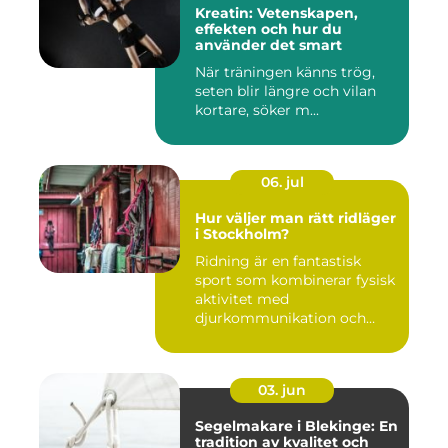
Kreatin: Vetenskapen,
effekten och hur du
använder det smart
När träningen känns trög,
seten blir längre och vilan
kortare, söker m...
06. jul
Hur väljer man rätt ridläger
i Stockholm?
Ridning är en fantastisk
sport som kombinerar fysisk
aktivitet med
djurkommunikation och
naturu...
03. jun
Segelmakare i Blekinge: En
tradition av kvalitet och