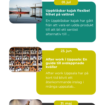
01. jul
Uppblåsbar kajak flexibel
frihet på vattnet
En Uppblåsbar kajak har gått
från att vara en udda produkt
till att bli ett seriöst
alternativ till ...
23. jun
After work i Uppsala: En
guide till avslappnade
kvällar
After work Uppsala har på
kort tid blivit ett
återkommande inslag i
många uppsalab...
31. maj