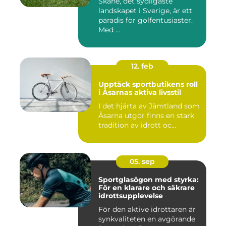
Skåne, det sydligaste
landskapet i Sverige, är ett
paradis för golfentusiaster.
Med ...
12. feb
Upptäck sportbutikens roll
i Åsarnas aktiva livsstil
I det hjärta av Jämtland som
Åsarna utgör finns en stark
tradition av idrott oc...
05. sep
Sportglasögon med styrka:
För en klarare och säkrare
idrottsupplevelse
För den aktive idrottaren är
synkvaliteten en avgörande