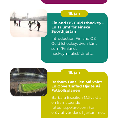
18. jan
Finland OS Guld Ishockey -
En Triumf för Finska
Sporthjärtan
Introduction Finland OS
Guld Ishockey, även känt
som "Finlands
hockeymirakel," är ett
fenomen som h...
18. jan
Barbara Brasilien Målvakt:
En Oöverträffad Hjälte På
Fotbollsplanen
Barbara Brasilien Målvakt är
en framstående
fotbollsspelare som har
erövrat världens hjärtan med
sin...