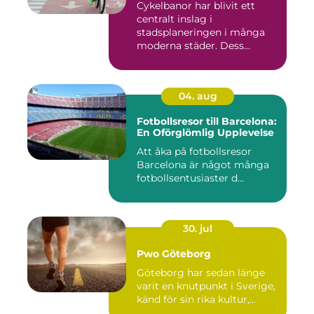
Cykelbanor har blivit ett
centralt inslag i
stadsplaneringen i många
moderna städer. Dess...
04. aug
Fotbollsresor till Barcelona:
En Oförglömlig Upplevelse
Att åka på fotbollsresor
Barcelona är något många
fotbollsentusiaster d...
30. jul
Pwo Göteborg
Göteborg har sedan länge
varit en knutpunkt i Sverige,
känd för sin rika kultur,...