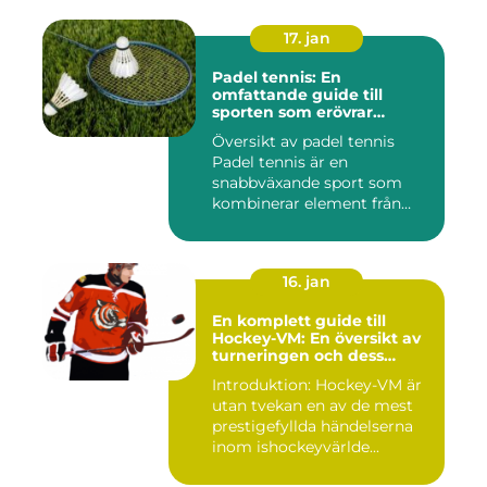
17. jan
Padel tennis: En
omfattande guide till
sporten som erövrar
världen
Översikt av padel tennis
Padel tennis är en
snabbväxande sport som
kombinerar element från
tennis o...
16. jan
En komplett guide till
Hockey-VM: En översikt av
turneringen och dess
varianter
Introduktion: Hockey-VM är
utan tvekan en av de mest
prestigefyllda händelserna
inom ishockeyvärlde...