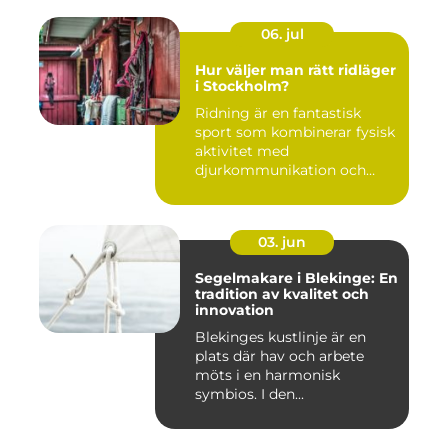
06. jul
Hur väljer man rätt ridläger
i Stockholm?
Ridning är en fantastisk
sport som kombinerar fysisk
aktivitet med
djurkommunikation och
naturu...
03. jun
Segelmakare i Blekinge: En
tradition av kvalitet och
innovation
Blekinges kustlinje är en
plats där hav och arbete
möts i en harmonisk
symbios. I den...