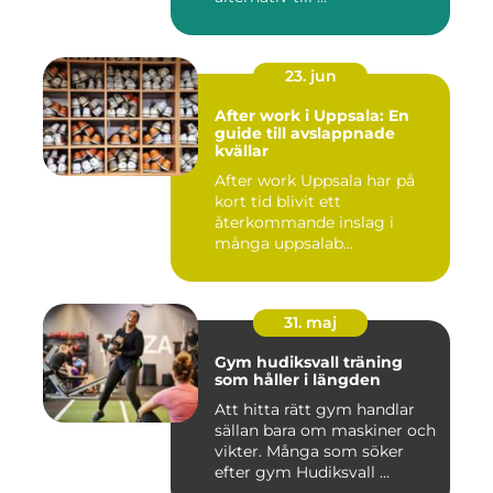
23. jun
After work i Uppsala: En
guide till avslappnade
kvällar
After work Uppsala har på
kort tid blivit ett
återkommande inslag i
många uppsalab...
31. maj
Gym hudiksvall träning
som håller i längden
Att hitta rätt gym handlar
sällan bara om maskiner och
vikter. Många som söker
efter gym Hudiksvall ...