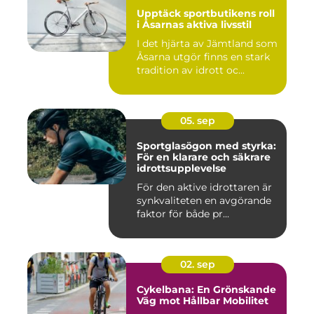
Upptäck sportbutikens roll
i Åsarnas aktiva livsstil
I det hjärta av Jämtland som
Åsarna utgör finns en stark
tradition av idrott oc...
05. sep
Sportglasögon med styrka:
För en klarare och säkrare
idrottsupplevelse
För den aktive idrottaren är
synkvaliteten en avgörande
faktor för både pr...
02. sep
Cykelbana: En Grönskande
Väg mot Hållbar Mobilitet