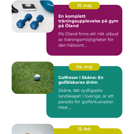
31. maj
En komplett
träningsupplevelse på gym
på Öland
På Öland finns ett rikt utbud
av träningsmöjligheter för
den hälsoint...
04. maj
Golfresor i Skåne: En
golfälskares dröm
Skåne, det sydligaste
landskapet i Sverige, är ett
paradis för golfentusiaster.
Med ...
12. feb