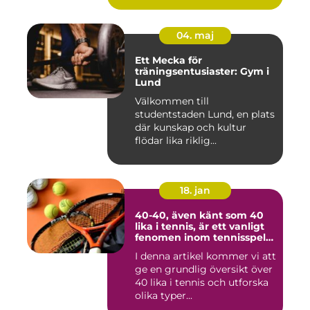
04. maj
Ett Mecka för
träningsentusiaster: Gym i
Lund
Välkommen till
studentstaden Lund, en plats
där kunskap och kultur
flödar lika riklig...
18. jan
40-40, även känt som 40
lika i tennis, är ett vanligt
fenomen inom tennisspelet
som kan vara både
I denna artikel kommer vi att
spännande och
ge en grundlig översikt över
frustrerande för spelare
och fans
40 lika i tennis och utforska
olika typer...