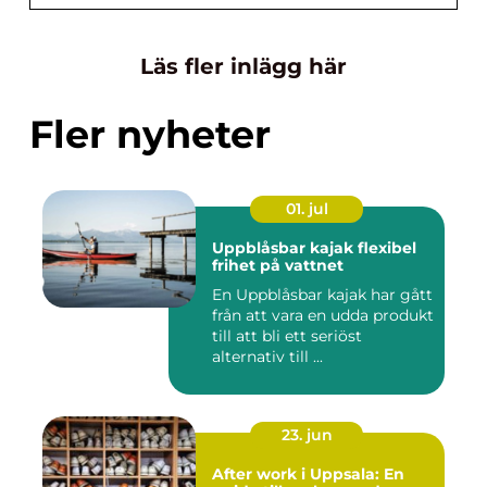
Läs fler inlägg här
Fler nyheter
01. jul
Uppblåsbar kajak flexibel
frihet på vattnet
En Uppblåsbar kajak har gått
från att vara en udda produkt
till att bli ett seriöst
alternativ till ...
23. jun
After work i Uppsala: En