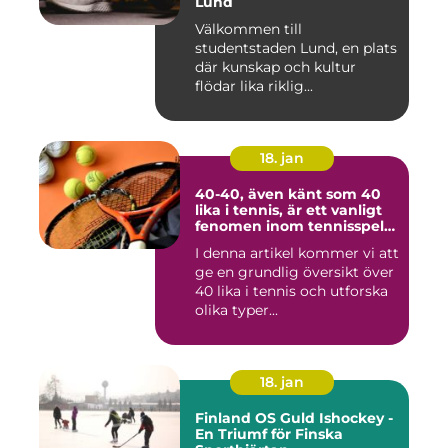
Lund
Välkommen till
studentstaden Lund, en plats
där kunskap och kultur
flödar lika riklig...
18. jan
40-40, även känt som 40
lika i tennis, är ett vanligt
fenomen inom tennisspelet
som kan vara både
I denna artikel kommer vi att
spännande och
ge en grundlig översikt över
frustrerande för spelare
och fans
40 lika i tennis och utforska
olika typer...
18. jan
Finland OS Guld Ishockey -
En Triumf för Finska