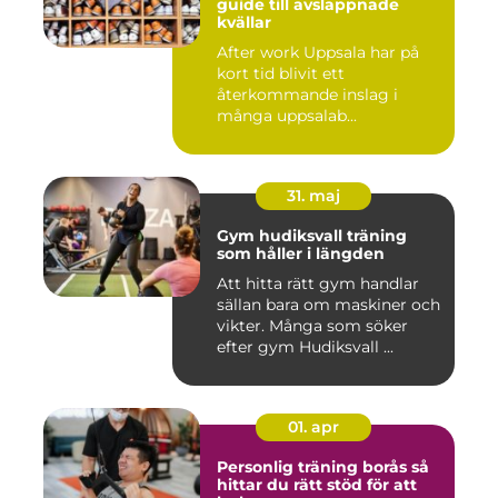
guide till avslappnade
kvällar
After work Uppsala har på
kort tid blivit ett
återkommande inslag i
många uppsalab...
31. maj
Gym hudiksvall träning
som håller i längden
Att hitta rätt gym handlar
sällan bara om maskiner och
vikter. Många som söker
efter gym Hudiksvall ...
01. apr
Personlig träning borås så
hittar du rätt stöd för att