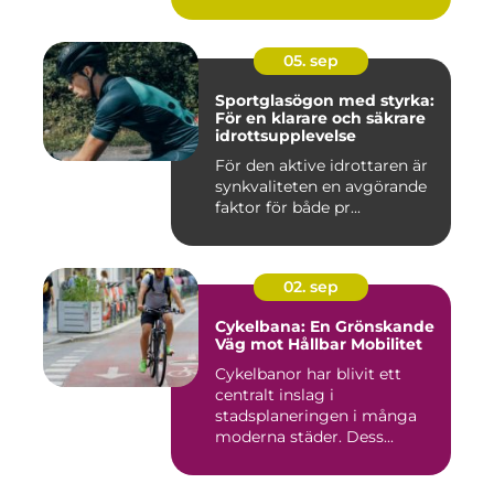
05. sep
Sportglasögon med styrka:
För en klarare och säkrare
idrottsupplevelse
För den aktive idrottaren är
synkvaliteten en avgörande
faktor för både pr...
02. sep
Cykelbana: En Grönskande
Väg mot Hållbar Mobilitet
Cykelbanor har blivit ett
centralt inslag i
stadsplaneringen i många
moderna städer. Dess...