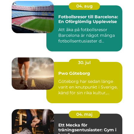
04. aug
Fotbollsresor till Barcelona:
En Oförglömlig Upplevelse
Att åka på fotbollsresor
Barcelona är något många
fotbollsentusiaster d...
30. jul
Pwo Göteborg
Göteborg har sedan länge
varit en knutpunkt i Sverige,
känd för sin rika kultur,...
04. maj
Ett Mecka för
träningsentusiaster: Gym i