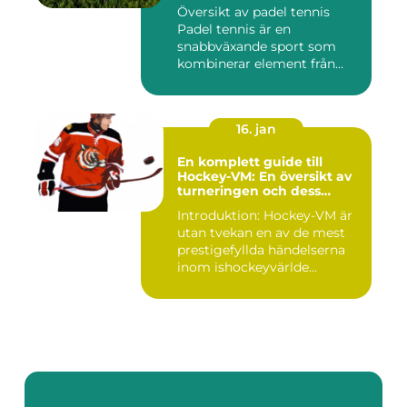
världen
Översikt av padel tennis
Padel tennis är en
snabbväxande sport som
kombinerar element från
tennis o...
16. jan
En komplett guide till
Hockey-VM: En översikt av
turneringen och dess
varianter
Introduktion: Hockey-VM är
utan tvekan en av de mest
prestigefyllda händelserna
inom ishockeyvärlde...