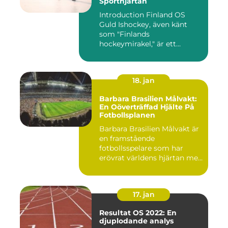
Sporthjärtan
Introduction Finland OS
Guld Ishockey, även känt
som "Finlands
hockeymirakel," är ett
fenomen som h...
18. jan
Barbara Brasilien Målvakt:
En Oöverträffad Hjälte På
Fotbollsplanen
Barbara Brasilien Målvakt är
en framstående
fotbollsspelare som har
erövrat världens hjärtan med
sin...
17. jan
Resultat OS 2022: En
djuplodande analys