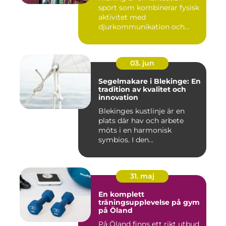
sport som kombinerar fysisk
aktivitet med
djurkommunikation och
naturu...
03. jun
Segelmakare i Blekinge: En
tradition av kvalitet och
innovation
Blekinges kustlinje är en
plats där hav och arbete
möts i en harmonisk
symbios. I den...
31. maj
En komplett
träningsupplevelse på gym
på Öland
På Öland finns ett rikt utbud