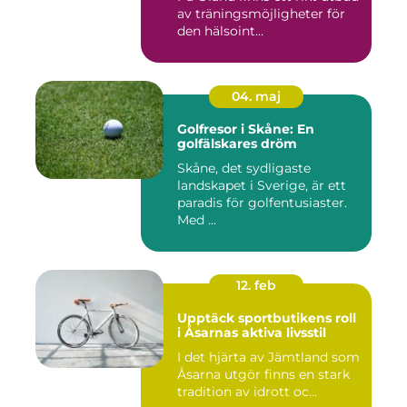
av träningsmöjligheter för
den hälsoint...
04. maj
Golfresor i Skåne: En
golfälskares dröm
Skåne, det sydligaste
landskapet i Sverige, är ett
paradis för golfentusiaster.
Med ...
12. feb
Upptäck sportbutikens roll
i Åsarnas aktiva livsstil
I det hjärta av Jämtland som
Åsarna utgör finns en stark
tradition av idrott oc...