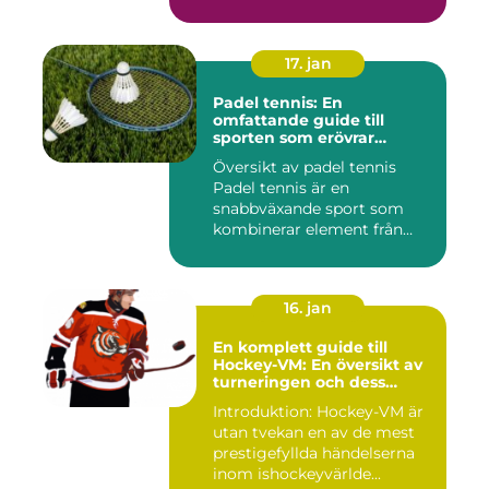
17. jan
Padel tennis: En
omfattande guide till
sporten som erövrar
världen
Översikt av padel tennis
Padel tennis är en
snabbväxande sport som
kombinerar element från
tennis o...
16. jan
En komplett guide till
Hockey-VM: En översikt av
turneringen och dess
varianter
Introduktion: Hockey-VM är
utan tvekan en av de mest
prestigefyllda händelserna
inom ishockeyvärlde...