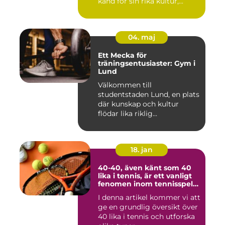
känd för sin rika kultur,...
04. maj
Ett Mecka för
träningsentusiaster: Gym i
Lund
Välkommen till
studentstaden Lund, en plats
där kunskap och kultur
flödar lika riklig...
18. jan
40-40, även känt som 40
lika i tennis, är ett vanligt
fenomen inom tennisspelet
som kan vara både
I denna artikel kommer vi att
spännande och
ge en grundlig översikt över
frustrerande för spelare
och fans
40 lika i tennis och utforska