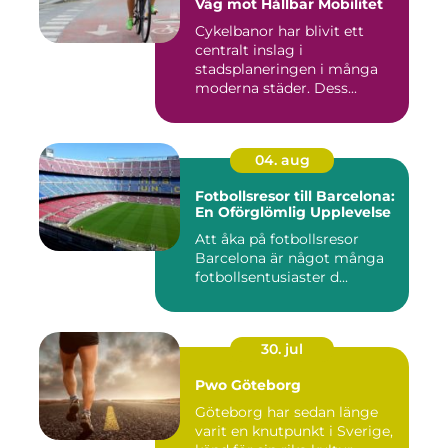
Väg mot Hållbar Mobilitet
Cykelbanor har blivit ett
centralt inslag i
stadsplaneringen i många
moderna städer. Dess...
04. aug
Fotbollsresor till Barcelona:
En Oförglömlig Upplevelse
Att åka på fotbollsresor
Barcelona är något många
fotbollsentusiaster d...
30. jul
Pwo Göteborg
Göteborg har sedan länge
varit en knutpunkt i Sverige,