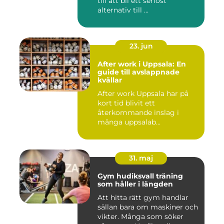
till att bli ett seriöst
alternativ till ...
23. jun
After work i Uppsala: En
guide till avslappnade
kvällar
After work Uppsala har på
kort tid blivit ett
återkommande inslag i
många uppsalab...
31. maj
Gym hudiksvall träning
som håller i längden
Att hitta rätt gym handlar
sällan bara om maskiner och
vikter. Många som söker