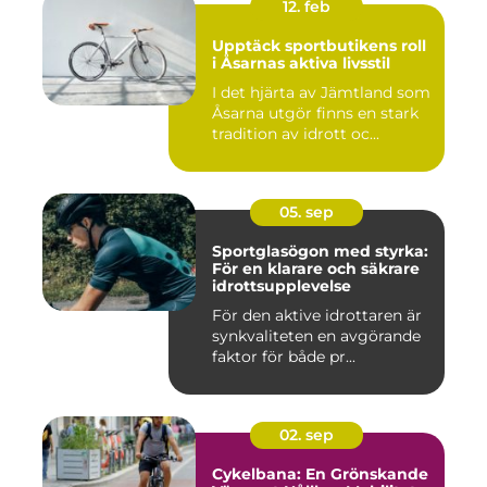
12. feb
Upptäck sportbutikens roll
i Åsarnas aktiva livsstil
I det hjärta av Jämtland som
Åsarna utgör finns en stark
tradition av idrott oc...
05. sep
Sportglasögon med styrka:
För en klarare och säkrare
idrottsupplevelse
För den aktive idrottaren är
synkvaliteten en avgörande
faktor för både pr...
02. sep
Cykelbana: En Grönskande