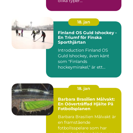
olika typer...
18. jan
Finland OS Guld Ishockey -
En Triumf för Finska
Sporthjärtan
Introduction Finland OS
Guld Ishockey, även känt
som "Finlands
hockeymirakel," är ett
fenomen som h...
18. jan
Barbara Brasilien Målvakt:
En Oöverträffad Hjälte På
Fotbollsplanen
Barbara Brasilien Målvakt är
en framstående
fotbollsspelare som har