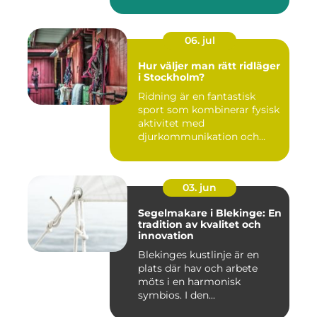
06. jul
Hur väljer man rätt ridläger
i Stockholm?
Ridning är en fantastisk
sport som kombinerar fysisk
aktivitet med
djurkommunikation och
naturu...
03. jun
Segelmakare i Blekinge: En
tradition av kvalitet och
innovation
Blekinges kustlinje är en
plats där hav och arbete
möts i en harmonisk
symbios. I den...