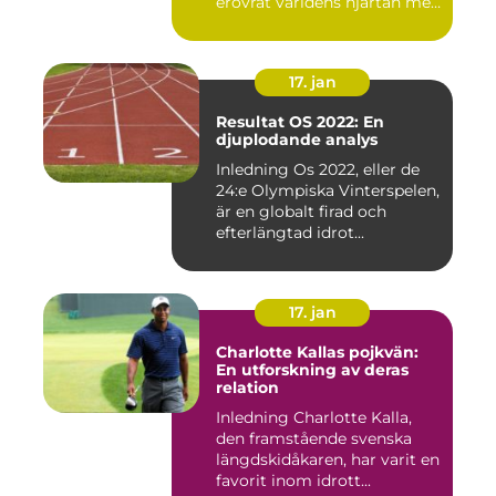
erövrat världens hjärtan med
sin...
17. jan
Resultat OS 2022: En
djuplodande analys
Inledning Os 2022, eller de
24:e Olympiska Vinterspelen,
är en globalt firad och
efterlängtad idrot...
17. jan
Charlotte Kallas pojkvän:
En utforskning av deras
relation
Inledning Charlotte Kalla,
den framstående svenska
längdskidåkaren, har varit en
favorit inom idrott...