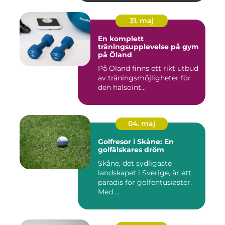
31. maj
En komplett
träningsupplevelse på gym
på Öland
På Öland finns ett rikt utbud
av träningsmöjligheter för
den hälsoint...
04. maj
Golfresor i Skåne: En
golfälskares dröm
Skåne, det sydligaste
landskapet i Sverige, är ett
paradis för golfentusiaster.
Med ...