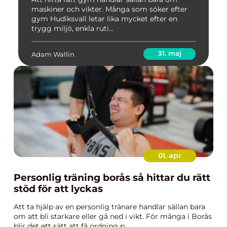
maskiner och vikter. Många som söker efter
gym Hudiksvall letar lika mycket efter en
trygg miljö, enkla ruti...
31. maj
Adam Wallin
01. apr
Personlig träning borås så hittar du rätt
stöd för att lyckas
Att ta hjälp av en personlig tränare handlar sällan bara
om att bli starkare eller gå ned i vikt. För många i Borås
blir det ett sätt att få ordning p...