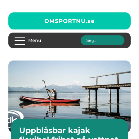
OMSPORTNU.
se
Menu
Uppblåsbar kajak