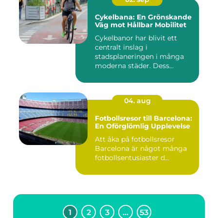
Cykelbana: En Grönskande
Väg mot Hållbar Mobilitet
Cykelbanor har blivit ett
centralt inslag i
stadsplaneringen i många
moderna städer. Dess...
04. aug
Fotbollsresor till Barcelona:
En Oförglömlig Upplevelse
Att åka på fotbollsresor
Barcelona är något många
fotbollsentusiaster d...
1
2
3
…
53