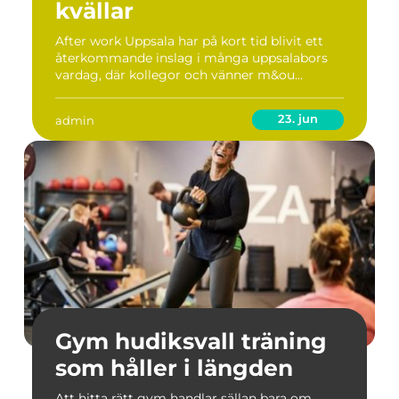
kvällar
After work Uppsala har på kort tid blivit ett
återkommande inslag i många uppsalabors
vardag, där kollegor och vänner m&ou...
23. jun
admin
Gym hudiksvall träning
som håller i längden
Att hitta rätt gym handlar sällan bara om