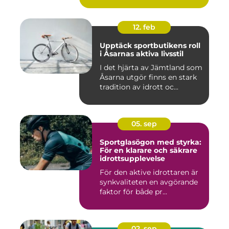
12. feb
Upptäck sportbutikens roll
i Åsarnas aktiva livsstil
I det hjärta av Jämtland som
Åsarna utgör finns en stark
tradition av idrott oc...
05. sep
Sportglasögon med styrka:
För en klarare och säkrare
idrottsupplevelse
För den aktive idrottaren är
synkvaliteten en avgörande
faktor för både pr...
02. sep