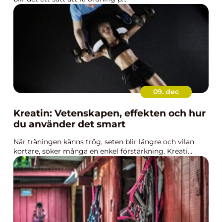
09. dec
Kreatin: Vetenskapen, effekten och hur
du använder det smart
När träningen känns trög, seten blir längre och vilan
kortare, söker många en enkel förstärkning. Kreati...