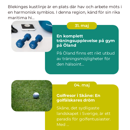
Blekinges kustlinje är en plats där hav och arbete möts i
en harmonisk symbios. I denna region, känd för sin rika
maritima hi...
31. maj
En komplett
träningsupplevelse på gym
på Öland
På Öland finns ett rikt utbud
av träningsmöjligheter för
den hälsoint...
04. maj
Golfresor i Skåne: En
golfälskares dröm
Skåne, det sydligaste
landskapet i Sverige, är ett
paradis för golfentusiaster.
Med ...