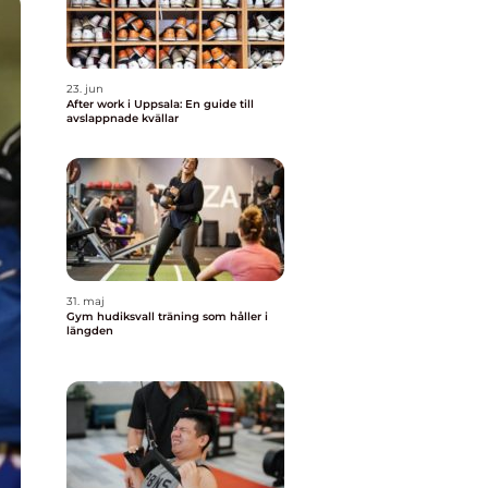
23. jun
After work i Uppsala: En guide till
avslappnade kvällar
31. maj
Gym hudiksvall träning som håller i
längden