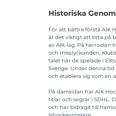
Historiska Geno
För att bättre förstå AIK
är det viktigt att titta p
av AIK-lag. På herrsidan 
och misslyckanden. Klub
talet när de spelade i Eli
Sverige. Under denna tid
och etablera sig som en a
På damsidan har AIK Hock
titlar och segrar i SDHL. 
och har bidragit till fra
ishockeyspelare.