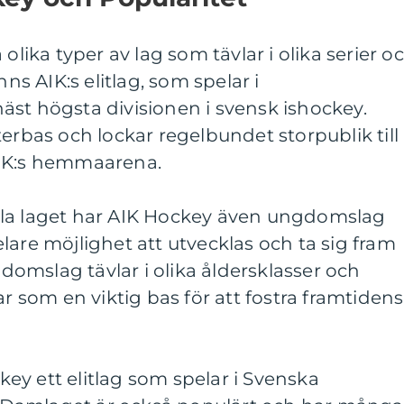
olika typer av lag som tävlar i olika serier o
nns AIK:s elitlag, som spelar i
st högsta divisionen i svensk ishockey.
terbas och lockar regelbundet storpublik till
AIK:s hemmaarena.
lla laget har AIK Hockey även ungdomslag
lare möjlighet att utvecklas och ta sig fram
omslag tävlar i olika åldersklasser och
ar som en viktig bas för att fostra framtidens
y ett elitlag som spelar i Svenska