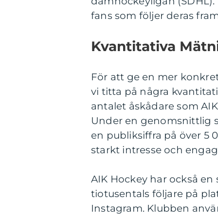
damhockeyligan (SDHL). 
fans som följer deras fr
Kvantitativa Mät
För att ge en mer konkret
vi titta på några kvantita
antalet åskådare som AIK:
Under en genomsnittlig s
en publiksiffra på över 5 
starkt intresse och enga
AIK Hockey har också en 
tiotusentals följare på p
Instagram. Klubben använd