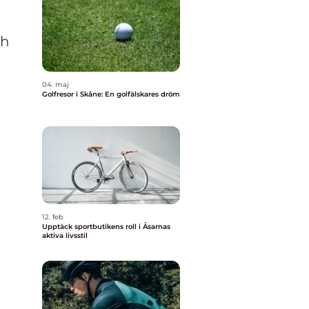
ch
04. maj
Golfresor i Skåne: En golfälskares dröm
12. feb
Upptäck sportbutikens roll i Åsarnas
aktiva livsstil