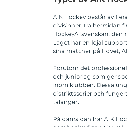
AIK Hockey består av flera 
divisioner. På herrsidan fi
HockeyAllsvenskan, den nä
Laget har en lojal suppor
sina matcher på Hovet, 
Förutom det professione
och juniorlag som ger spe
inom klubben. Dessa ungd
distriktsserier och funger
talanger.
På damsidan har AIK Hocke