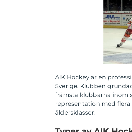
AIK Hockey är en profess
Sverige. Klubben grundad
främsta klubbarna inom s
representation med flera 
åldersklasser.
Typer av AIK Hock