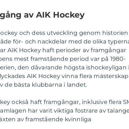
mgång av AIK Hockey
 Hockey och dess utveckling genom historien
å både för- och nackdelar med de olika typern
har AIK Hockey haft perioder av framgångar
bens mest framstående period var på 1980-
tserien, den dåvarande högsta ishockeyligan 
 lyckades AIK Hockey vinna flera mästerskap
v de bästa klubbarna i landet.
ey också haft framgångar, inklusive flera S
Damlagen har varit viktiga fostrare av talang
mväxten av framstående kvinnliga