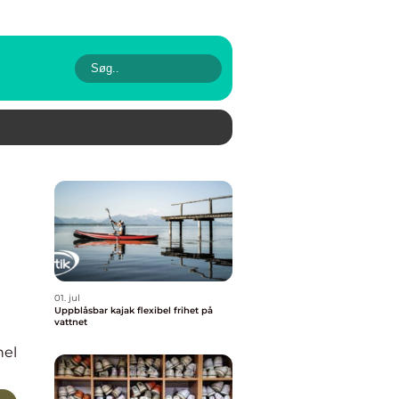
01. jul
Uppblåsbar kajak flexibel frihet på
vattnet
nel