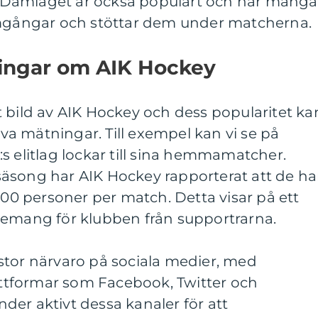
Damlaget är också populärt och har många
amgångar och stöttar dem under matcherna.
ningar om AIK Hockey
 bild av AIK Hockey och dess popularitet ka
tiva mätningar. Till exempel kan vi se på
s elitlag lockar till sina hemmamatcher.
äsong har AIK Hockey rapporterat att de ha
000 personer per match. Detta visar på ett
gemang för klubben från supportrarna.
stor närvaro på sociala medier, med
lattformar som Facebook, Twitter och
er aktivt dessa kanaler för att