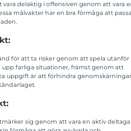
 vara delaktig i offensiven genom att vara 
 Dessa målvakter har en bra förmåga att pass
naden.
kt:
d för att ta risker genom att spela utanför
a upp farliga situationer, främst genom att
sta uppgift är att förhindra genomskärninga
tåndarlaget.
t:
tmärker sig genom att vara en aktiv deltaga
ör sin förmåga att göra avvägda och