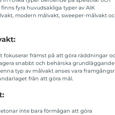
 in i olika typer beroende på spelstilar och
finns fyra huvudsakliga typer av AIK
målvakt, modern målvakt, sweeper-målvakt o
vakt:
kt fokuserar främst på att göra räddningar o
reagera snabbt och behärska grundläggande
Denna typ av målvakt anses vara framgångsr
darlaget från att göra mål.
t:
etonar inte bara förmågan att göra