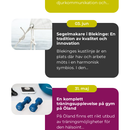
djurkommunikation och
naturu...
03. jun
Segelmakare i Blekinge: En
tradition av kvalitet och
innovation
Blekinges kustlinje är en
plats där hav och arbete
möts i en harmonisk
symbios. I den...
31. maj
En komplett
träningsupplevelse på gym
på Öland
På Öland finns ett rikt utbud
av träningsmöjligheter för
den hälsoint...