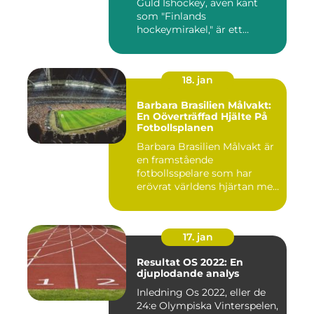
Guld Ishockey, även känt
som "Finlands
hockeymirakel," är ett
fenomen som h...
18. jan
Barbara Brasilien Målvakt:
En Oöverträffad Hjälte På
Fotbollsplanen
Barbara Brasilien Målvakt är
en framstående
fotbollsspelare som har
erövrat världens hjärtan med
sin...
17. jan
Resultat OS 2022: En
djuplodande analys
Inledning Os 2022, eller de
24:e Olympiska Vinterspelen,