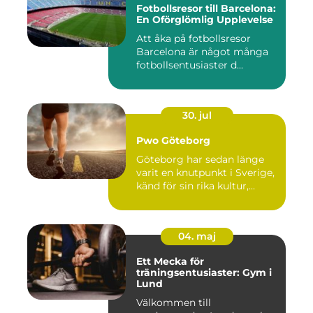
Fotbollsresor till Barcelona:
En Oförglömlig Upplevelse
Att åka på fotbollsresor
Barcelona är något många
fotbollsentusiaster d...
30. jul
Pwo Göteborg
Göteborg har sedan länge
varit en knutpunkt i Sverige,
känd för sin rika kultur,...
04. maj
Ett Mecka för
träningsentusiaster: Gym i
Lund
Välkommen till