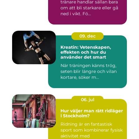
tränare handlar sällan bara
om att bli starkare eller gå
ned i vikt. Fö...
09. dec
Kreatin: Vetenskapen,
effekten och hur du
använder det smart
När träningen känns trög,
seten blir längre och vilan
kortare, söker m...
06. jul
Hur väljer man rätt ridläger
i Stockholm?
Ridning är en fantastisk
sport som kombinerar fysisk
aktivitet med