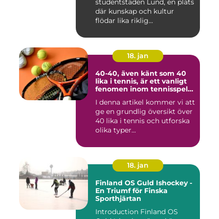
studentstaden Lund, en plats
där kunskap och kultur
flödar lika riklig...
18. jan
40-40, även känt som 40
lika i tennis, är ett vanligt
fenomen inom tennisspelet
som kan vara både
I denna artikel kommer vi att
spännande och
ge en grundlig översikt över
frustrerande för spelare
och fans
40 lika i tennis och utforska
olika typer...
18. jan
Finland OS Guld Ishockey -
En Triumf för Finska
Sporthjärtan
Introduction Finland OS