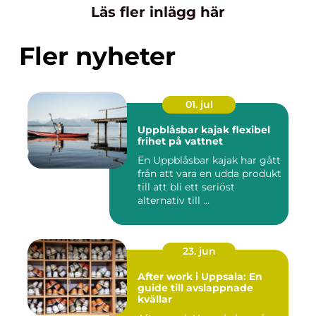
Läs fler inlägg här
Fler nyheter
01. jul
Uppblåsbar kajak flexibel
frihet på vattnet
En Uppblåsbar kajak har gått
från att vara en udda produkt
till att bli ett seriöst
alternativ till ...
23. jun
After work i Uppsala: En
guide till avslappnade
kvällar