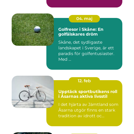
04. maj
Golfresor i Skåne: En
golfälskares dröm
Skåne, det sydligaste
landskapet i Sverige, är ett
paradis för golfentusiaster.
Med ...
12. feb
Upptäck sportbutikens roll
i Åsarnas aktiva livsstil
I det hjärta av Jämtland som
Åsarna utgör finns en stark
tradition av idrott oc...