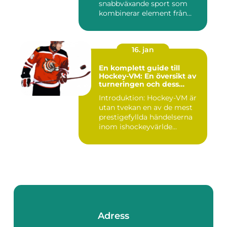
snabbväxande sport som
kombinerar element från
tennis o...
16. jan
En komplett guide till
Hockey-VM: En översikt av
turneringen och dess
varianter
Introduktion: Hockey-VM är
utan tvekan en av de mest
prestigefyllda händelserna
inom ishockeyvärlde...
Adress