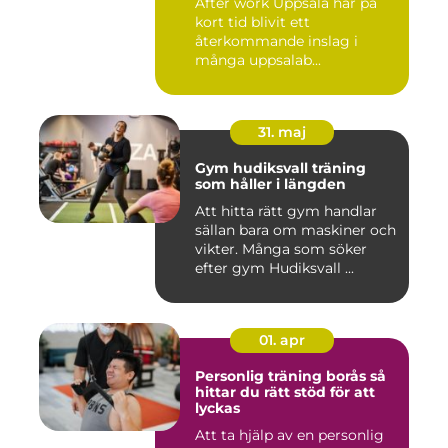
After work Uppsala har på
kort tid blivit ett
återkommande inslag i
många uppsalab...
31. maj
Gym hudiksvall träning
som håller i längden
Att hitta rätt gym handlar
sällan bara om maskiner och
vikter. Många som söker
efter gym Hudiksvall ...
01. apr
Personlig träning borås så
hittar du rätt stöd för att
lyckas
Att ta hjälp av en personlig