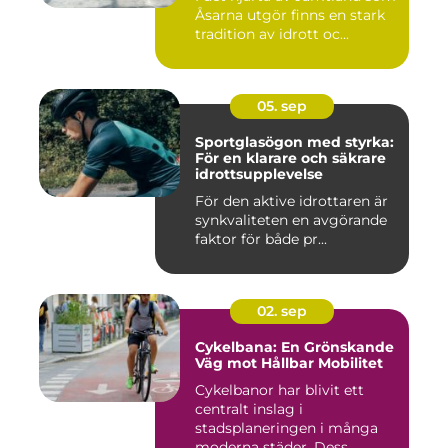
Åsarna utgör finns en stark
tradition av idrott oc...
05. sep
Sportglasögon med styrka:
För en klarare och säkrare
idrottsupplevelse
För den aktive idrottaren är
synkvaliteten en avgörande
faktor för både pr...
02. sep
Cykelbana: En Grönskande
Väg mot Hållbar Mobilitet
Cykelbanor har blivit ett
centralt inslag i
stadsplaneringen i många
moderna städer. Dess...