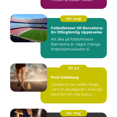
04. aug
Fotbollsresor till Barcelona:
En Oförglömlig Upplevelse
Att åka på fotbollsresor
Barcelona är något många
fotbollsentusiaster d...
30. jul
Pwo Göteborg
Göteborg har sedan länge
varit en knutpunkt i Sverige,
känd för sin rika kultur,...
04. maj