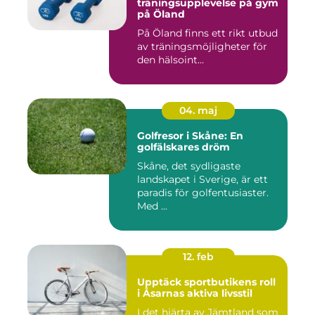
träningsupplevelse på gym
på Öland
På Öland finns ett rikt utbud
av träningsmöjligheter för
den hälsoint...
04. maj
Golfresor i Skåne: En
golfälskares dröm
Skåne, det sydligaste
landskapet i Sverige, är ett
paradis för golfentusiaster.
Med ...
12. feb
Upptäck sportbutikens roll
i Åsarnas aktiva livsstil
I det hjärta av Jämtland som