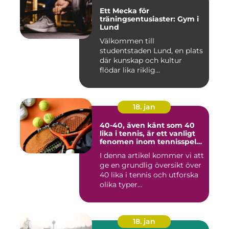
Ett Mecka för
träningsentusiaster: Gym i
Lund
Välkommen till
studentstaden Lund, en plats
där kunskap och kultur
flödar lika riklig...
18. jan
40-40, även känt som 40
lika i tennis, är ett vanligt
fenomen inom tennisspelet
som kan vara både
I denna artikel kommer vi att
spännande och
ge en grundlig översikt över
frustrerande för spelare
och fans
40 lika i tennis och utforska
olika typer...
18. jan