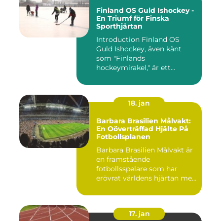
Finland OS Guld Ishockey -
En Triumf för Finska
Sporthjärtan
Introduction Finland OS
Guld Ishockey, även känt
som "Finlands
hockeymirakel," är ett
fenomen som h...
18. jan
Barbara Brasilien Målvakt:
En Oöverträffad Hjälte På
Fotbollsplanen
Barbara Brasilien Målvakt är
en framstående
fotbollsspelare som har
erövrat världens hjärtan med
sin...
17. jan