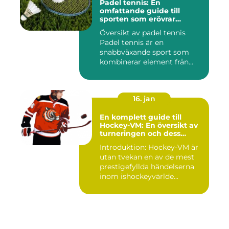
Padel tennis: En
omfattande guide till
sporten som erövrar
världen
Översikt av padel tennis
Padel tennis är en
snabbväxande sport som
kombinerar element från
tennis o...
16. jan
En komplett guide till
Hockey-VM: En översikt av
turneringen och dess
varianter
Introduktion: Hockey-VM är
utan tvekan en av de mest
prestigefyllda händelserna
inom ishockeyvärlde...