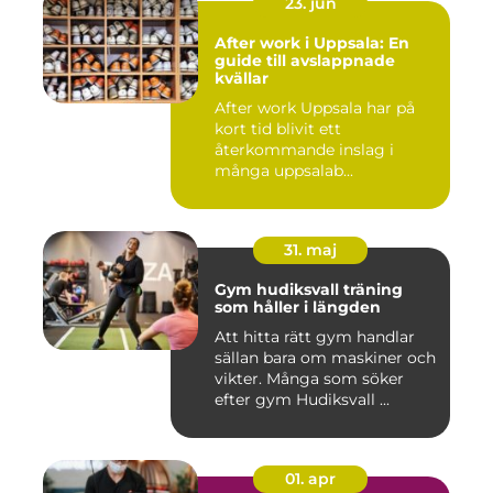
23. jun
After work i Uppsala: En
guide till avslappnade
kvällar
After work Uppsala har på
kort tid blivit ett
återkommande inslag i
många uppsalab...
31. maj
Gym hudiksvall träning
som håller i längden
Att hitta rätt gym handlar
sällan bara om maskiner och
vikter. Många som söker
efter gym Hudiksvall ...
01. apr