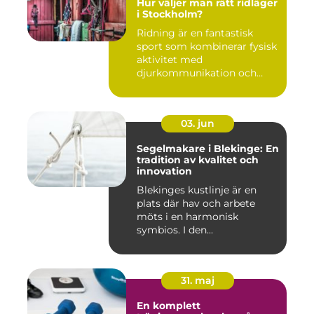
Hur väljer man rätt ridläger
i Stockholm?
Ridning är en fantastisk
sport som kombinerar fysisk
aktivitet med
djurkommunikation och
naturu...
03. jun
Segelmakare i Blekinge: En
tradition av kvalitet och
innovation
Blekinges kustlinje är en
plats där hav och arbete
möts i en harmonisk
symbios. I den...
31. maj
En komplett