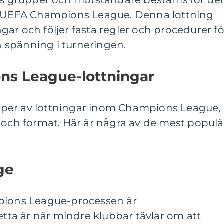
ens grupper och motståndare bestäms för de
UEFA Champions League. Denna lottning
ar och följer fasta regler och procedurer fö
ch spänning i turneringen.
ns League-lottningar
 typer av lottningar inom Champions League,
 och format. Här är några av de mest populä
age
mpions League-processen är
Detta är när mindre klubbar tävlar om att