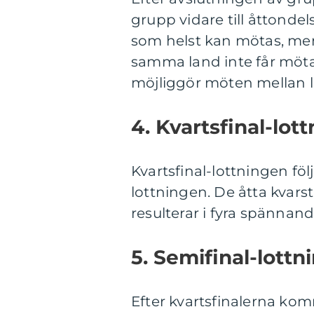
grupp vidare till åttondel
som helst kan mötas, men d
samma land inte får möta
möjliggör möten mellan la
4. Kvartsfinal-lot
Kvartsfinal-lottningen fö
lottningen. De åtta kvars
resulterar i fyra spännan
5. Semifinal-lottn
Efter kvartsfinalerna kom