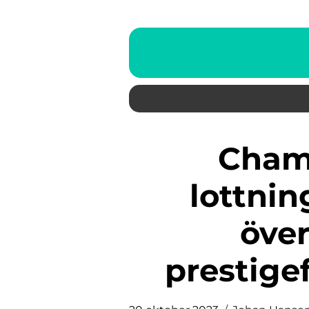
Champions League-
lottnin
över
prestige