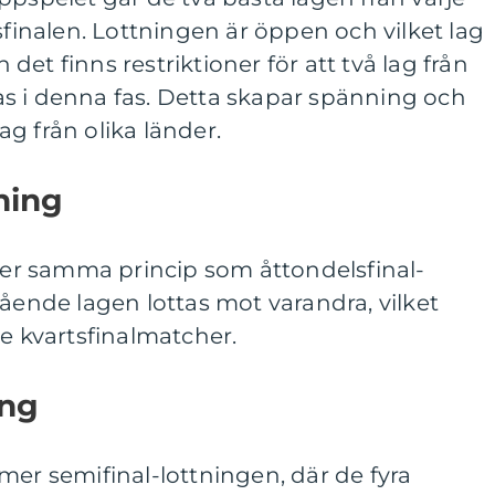
sfinalen. Lottningen är öppen och vilket lag
et finns restriktioner för att två lag från
s i denna fas. Detta skapar spänning och
g från olika länder.
tning
ljer samma princip som åttondelsfinal-
tående lagen lottas mot varandra, vilket
de kvartsfinalmatcher.
ing
mer semifinal-lottningen, där de fyra