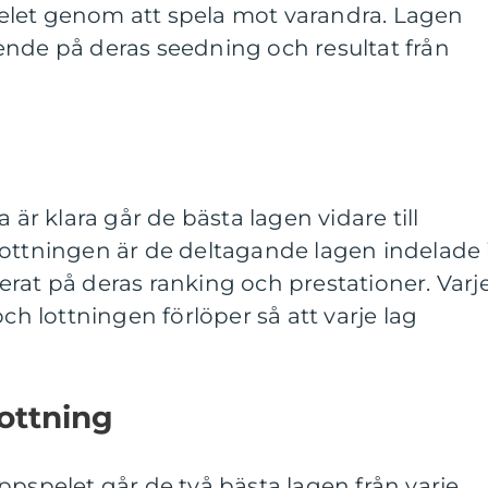
pspelet genom att spela mot varandra. Lagen
ende på deras seedning och resultat från
 är klara går de bästa lagen vidare till
lottningen är de deltagande lagen indelade 
rat på deras ranking och prestationer. Varj
och lottningen förlöper så att varje lag
lottning
ppspelet går de två bästa lagen från varje