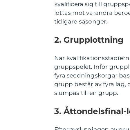
kvalificera sig till grup
lottas mot varandra bero
tidigare säsonger.
2. Grupplottning
När kvalifikationsstadierna
gruppspelet. Inför grupp
fyra seedningskorgar base
grupp består av fyra lag, 
slumpas till en grupp.
3. Åttondelsfinal-
Efter avslutningen av gru