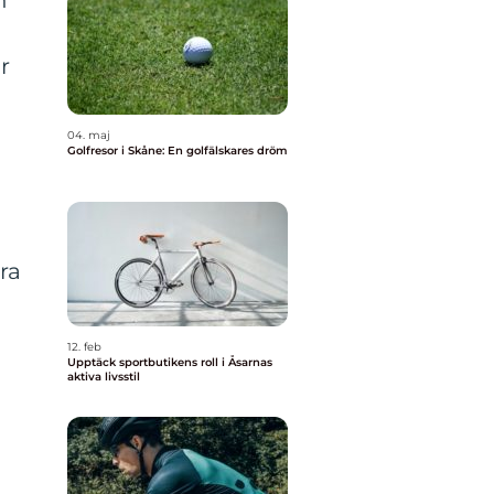
n
r
04. maj
Golfresor i Skåne: En golfälskares dröm
ra
12. feb
Upptäck sportbutikens roll i Åsarnas
aktiva livsstil