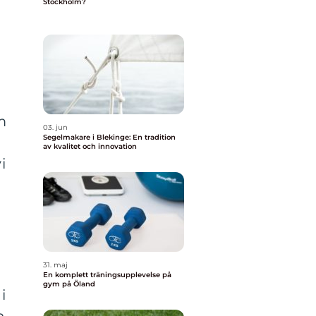
Stockholm?
m
03. jun
Segelmakare i Blekinge: En tradition
h
av kvalitet och innovation
i
31. maj
En komplett träningsupplevelse på
gym på Öland
i