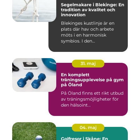
Segelmakare i Blekinge: En
tradition av kvalitet och
innovation
Blekinges kustlinje är en
plats där hav och arbete
möts i en harmonisk
symbios. I den...
31. maj
En komplett
träningsupplevelse på gym
på Öland
På Öland finns ett rikt utbud
av träningsmöjligheter för
den hälsoint...
04. maj
Golfresor i Skåne: En