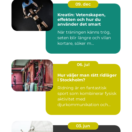
09. dec
Kreatin: Vetenskapen,
effekten och hur du
använder det smart
När träningen känns trög,
seten blir längre och vilan
kortare, söker m...
06. jul
Hur väljer man rätt ridläger
i Stockholm?
Ridning är en fantastisk
sport som kombinerar fysisk
aktivitet med
djurkommunikation och
naturu...
03. jun