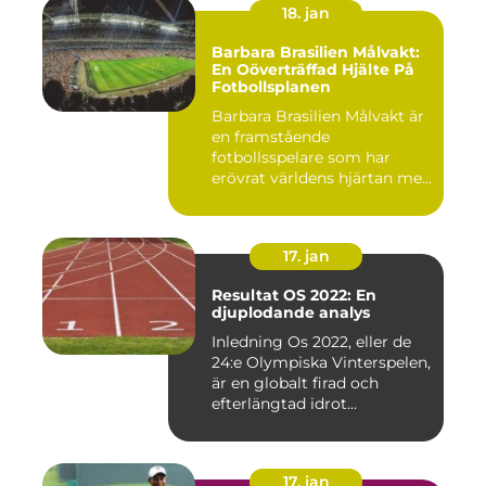
18. jan
Barbara Brasilien Målvakt:
En Oöverträffad Hjälte På
Fotbollsplanen
Barbara Brasilien Målvakt är
en framstående
fotbollsspelare som har
erövrat världens hjärtan med
sin...
17. jan
Resultat OS 2022: En
djuplodande analys
Inledning Os 2022, eller de
24:e Olympiska Vinterspelen,
är en globalt firad och
efterlängtad idrot...
17. jan