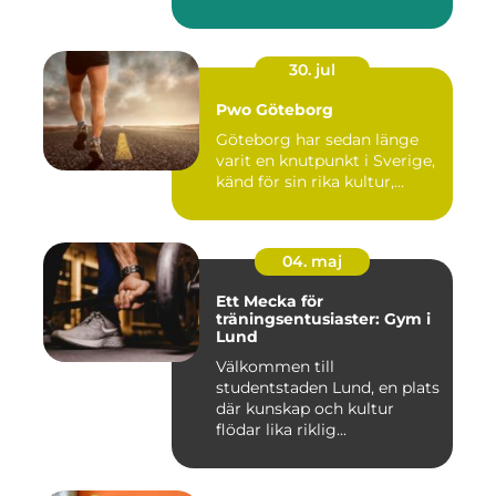
30. jul
Pwo Göteborg
Göteborg har sedan länge
varit en knutpunkt i Sverige,
känd för sin rika kultur,...
04. maj
Ett Mecka för
träningsentusiaster: Gym i
Lund
Välkommen till
studentstaden Lund, en plats
där kunskap och kultur
flödar lika riklig...