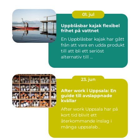
01. jul
Uppblåsbar kajak flexibel
frihet på vattnet
En Uppblåsbar kajak har gått
från att vara en udda produkt
till att bli ett seriöst
alternativ till ...
23. jun
After work i Uppsala: En
guide till avslappnade
kvällar
After work Uppsala har på
kort tid blivit ett
återkommande inslag i
många uppsalab...