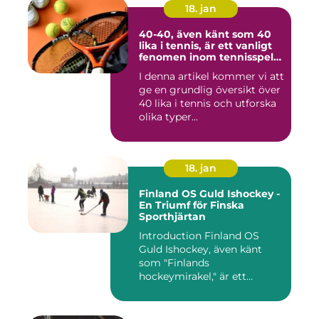
18. jan
40-40, även känt som 40
lika i tennis, är ett vanligt
fenomen inom tennisspelet
som kan vara både
I denna artikel kommer vi att
spännande och
ge en grundlig översikt över
frustrerande för spelare
och fans
40 lika i tennis och utforska
olika typer...
18. jan
Finland OS Guld Ishockey -
En Triumf för Finska
Sporthjärtan
Introduction Finland OS
Guld Ishockey, även känt
som "Finlands
hockeymirakel," är ett
fenomen som h...