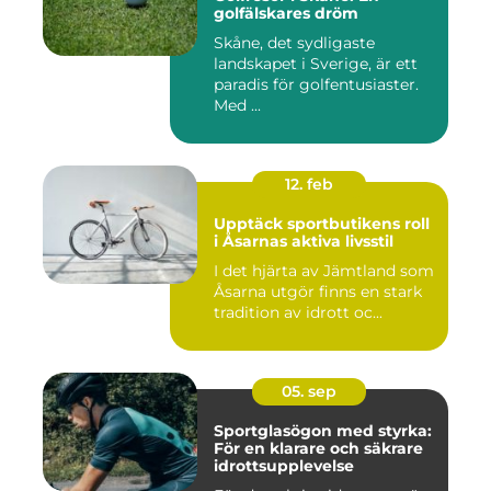
golfälskares dröm
Skåne, det sydligaste
landskapet i Sverige, är ett
paradis för golfentusiaster.
Med ...
12. feb
Upptäck sportbutikens roll
i Åsarnas aktiva livsstil
I det hjärta av Jämtland som
Åsarna utgör finns en stark
tradition av idrott oc...
05. sep
Sportglasögon med styrka:
För en klarare och säkrare
idrottsupplevelse