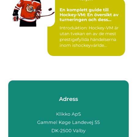
En komplett guide till
Hockey-VM: En översikt av
turneringen och dess
varianter
Introduktion: Hockey-VM är
utan tvekan en av de mest
prestigefyllda händelserna
inom ishockeyvärlde...
Adress