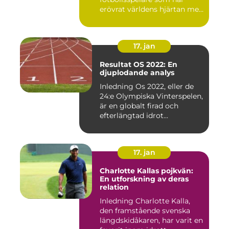
erövrat världens hjärtan med
sin...
17. jan
Resultat OS 2022: En
djuplodande analys
Inledning Os 2022, eller de
24:e Olympiska Vinterspelen,
är en globalt firad och
efterlängtad idrot...
17. jan
Charlotte Kallas pojkvän:
En utforskning av deras
relation
Inledning Charlotte Kalla,
den framstående svenska
längdskidåkaren, har varit en