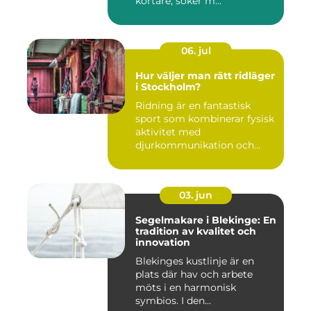
kortare, söker m...
06. jul
Hur väljer man rätt ridläger
i Stockholm?
Ridning är en fantastisk
sport som kombinerar fysisk
aktivitet med
djurkommunikation och
naturu...
03. jun
Segelmakare i Blekinge: En
tradition av kvalitet och
innovation
Blekinges kustlinje är en
plats där hav och arbete
möts i en harmonisk
symbios. I den...