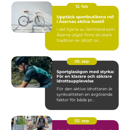
12. feb
Upptäck sportbutikens roll
i Åsarnas aktiva livsstil
I det hjärta av Jämtland som
Åsarna utgör finns en stark
tradition av idrott oc...
05. sep
Sportglasögon med styrka:
För en klarare och säkrare
idrottsupplevelse
För den aktive idrottaren är
synkvaliteten en avgörande
faktor för både pr...
02. sep