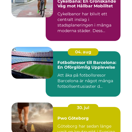
Cykelbana: En Grönskande
Väg mot Hållbar Mobilitet
Cykelbanor har blivit ett
centralt inslag i
stadsplaneringen i många
moderna städer. Dess...
04. aug
Fotbollsresor till Barcelona:
En Oförglömlig Upplevelse
Att åka på fotbollsresor
Barcelona är något många
fotbollsentusiaster d...
30. jul
Pwo Göteborg
Göteborg har sedan länge
varit en knutpunkt i Sverige,