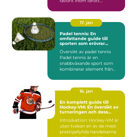
favorit inom idrott...
17. jan
Padel tennis: En
omfattande guide till
sporten som erövrar
världen
Översikt av padel tennis
Padel tennis är en
snabbväxande sport som
kombinerar element från
tennis o...
16. jan
En komplett guide till
Hockey-VM: En översikt av
turneringen och dess
varianter
Introduktion: Hockey-VM är
utan tvekan en av de mest
prestigefyllda händelserna