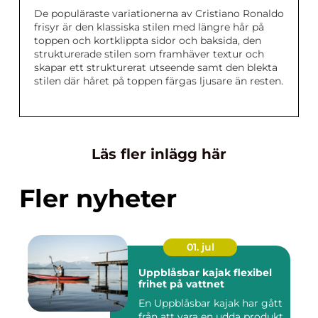
De populäraste variationerna av Cristiano Ronaldo
frisyr är den klassiska stilen med längre hår på
toppen och kortklippta sidor och baksida, den
strukturerade stilen som framhäver textur och
skapar ett strukturerat utseende samt den blekta
stilen där håret på toppen färgas ljusare än resten.
Läs fler inlägg här
Fler nyheter
01. jul
Uppblåsbar kajak flexibel
frihet på vattnet
En Uppblåsbar kajak har gått
från att vara en udda produkt