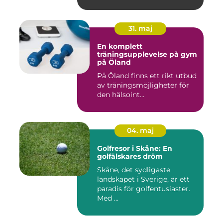
31. maj
En komplett
träningsupplevelse på gym
på Öland
På Öland finns ett rikt utbud
av träningsmöjligheter för
den hälsoint...
04. maj
Golfresor i Skåne: En
golfälskares dröm
Skåne, det sydligaste
landskapet i Sverige, är ett
paradis för golfentusiaster.
Med ...