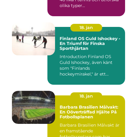
olika typer...
18. jan
Finland OS Guld Ishockey -
En Triumf för Finska
Sporthjärtan
Introduction Finland OS
Guld Ishockey, även känt
som "Finlands
hockeymirakel," är ett
fenomen som h...
18. jan
Barbara Brasilien Målvakt:
En Oöverträffad Hjälte På
Fotbollsplanen
Barbara Brasilien Målvakt är
en framstående
fotbollsspelare som har