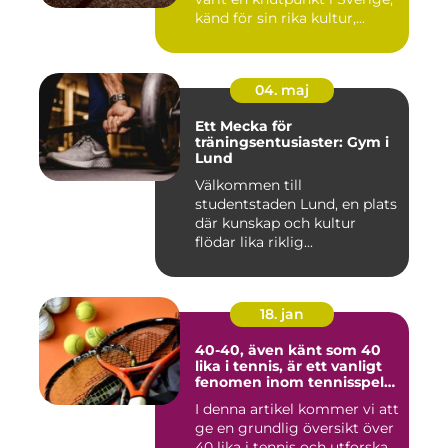
känd för sin rika kultur,...
04. maj
Ett Mecka för
träningsentusiaster: Gym i
Lund
Välkommen till
studentstaden Lund, en plats
där kunskap och kultur
flödar lika riklig...
18. jan
40-40, även känt som 40
lika i tennis, är ett vanligt
fenomen inom tennisspelet
som kan vara både
I denna artikel kommer vi att
spännande och
ge en grundlig översikt över
frustrerande för spelare
och fans
40 lika i tennis och utforska