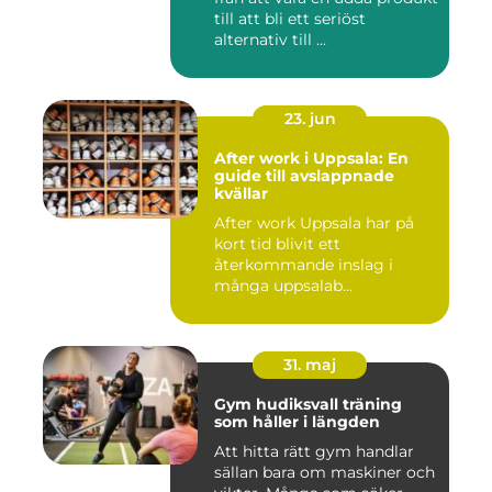
till att bli ett seriöst
alternativ till ...
23. jun
After work i Uppsala: En
guide till avslappnade
kvällar
After work Uppsala har på
kort tid blivit ett
återkommande inslag i
många uppsalab...
31. maj
Gym hudiksvall träning
som håller i längden
Att hitta rätt gym handlar
sällan bara om maskiner och