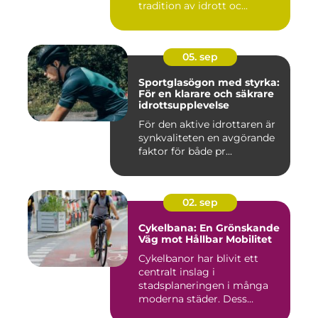
tradition av idrott oc...
05. sep
Sportglasögon med styrka:
För en klarare och säkrare
idrottsupplevelse
För den aktive idrottaren är
synkvaliteten en avgörande
faktor för både pr...
02. sep
Cykelbana: En Grönskande
Väg mot Hållbar Mobilitet
Cykelbanor har blivit ett
centralt inslag i
stadsplaneringen i många
moderna städer. Dess...