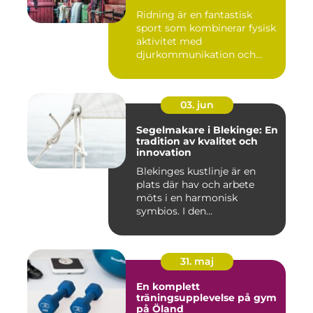
Ridning är en fantastisk
sport som kombinerar fysisk
aktivitet med
djurkommunikation och
naturu...
03. jun
Segelmakare i Blekinge: En
tradition av kvalitet och
innovation
Blekinges kustlinje är en
plats där hav och arbete
möts i en harmonisk
symbios. I den...
31. maj
En komplett
träningsupplevelse på gym
på Öland