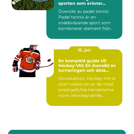
sporten som erövrar
världen
Översikt av padel tennis
Padel tennis är en
snabbväxande sport som
kombinerar element från
tennis o...
16. jan
En komplett guide till
Hockey-VM: En översikt av
turneringen och dess
varianter
Introduktion: Hockey-VM är
utan tvekan en av de mest
prestigefyllda händelserna
inom ishockeyvärlde...