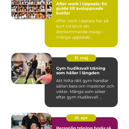
After work i Uppsala: En
guide till avslappnade
kvällar
After work Uppsala har på
kort tid blivit ett
återkommande inslag i
många uppsalab...
31. maj
Gym hudiksvall träning
som håller i längden
Att hitta rätt gym handlar
sällan bara om maskiner och
vikter. Många som söker
efter gym Hudiksvall ...
01. apr
Personlig träning borås så