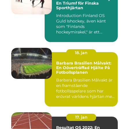
En Triumf för Finska
Sporthjärtan
Introduction Finland OS
Guld Ishockey, även känt
som "Finlands
hockeymirakel," är ett
fenomen som h...
18. jan
Barbara Brasilien Målvakt:
En Oöverträffad Hjälte På
Fotbollsplanen
Barbara Brasilien Målvakt är
en framstående
fotbollsspelare som har
erövrat världens hjärtan med
sin...
17. jan
Resultat OS 2022: En