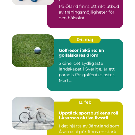
På Öland finns ett rikt utbud
av träningsmöjligheter för
den hälsoint...
04. maj
Golfresor i Skåne: En
golfälskares dröm
Skåne, det sydligaste
landskapet i Sverige, är ett
paradis för golfentusiaster.
Med ...
12. feb
Upptäck sportbutikens roll
i Åsarnas aktiva livsstil
I det hjärta av Jämtland som
Åsarna utgör finns en stark