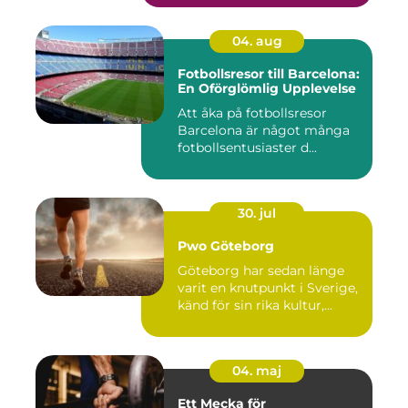
04. aug
Fotbollsresor till Barcelona:
En Oförglömlig Upplevelse
Att åka på fotbollsresor
Barcelona är något många
fotbollsentusiaster d...
30. jul
Pwo Göteborg
Göteborg har sedan länge
varit en knutpunkt i Sverige,
känd för sin rika kultur,...
04. maj
Ett Mecka för