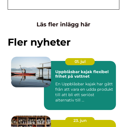
Läs fler inlägg här
Fler nyheter
01. jul
Uppblåsbar kajak flexibel
frihet på vattnet
En Uppblåsbar kajak har gått
från att vara en udda produkt
till att bli ett seriöst
alternativ till ...
23. jun