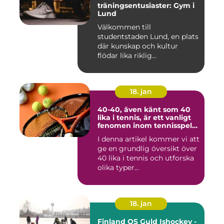
träningsentusiaster: Gym i
Lund
Välkommen till
studentstaden Lund, en plats
där kunskap och kultur
flödar lika riklig...
18. jan
40-40, även känt som 40
lika i tennis, är ett vanligt
fenomen inom tennisspelet
som kan vara både
I denna artikel kommer vi att
spännande och
ge en grundlig översikt över
frustrerande för spelare
och fans
40 lika i tennis och utforska
olika typer...
18. jan
Finland OS Guld Ishockey -