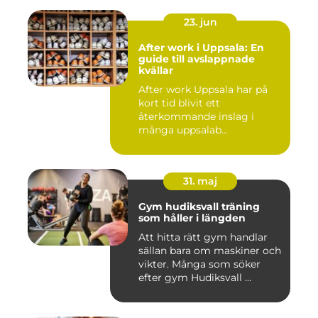
23. jun
After work i Uppsala: En
guide till avslappnade
kvällar
After work Uppsala har på
kort tid blivit ett
återkommande inslag i
många uppsalab...
31. maj
Gym hudiksvall träning
som håller i längden
Att hitta rätt gym handlar
sällan bara om maskiner och
vikter. Många som söker
efter gym Hudiksvall ...