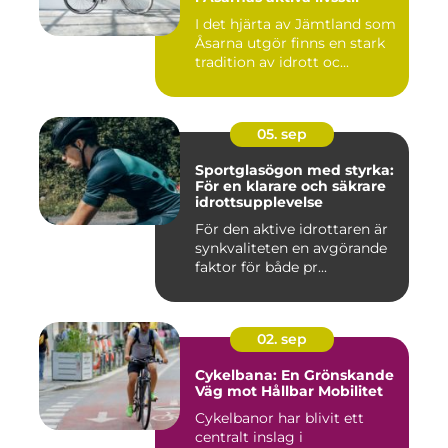
I det hjärta av Jämtland som
Åsarna utgör finns en stark
tradition av idrott oc...
05. sep
Sportglasögon med styrka:
För en klarare och säkrare
idrottsupplevelse
För den aktive idrottaren är
synkvaliteten en avgörande
faktor för både pr...
02. sep
Cykelbana: En Grönskande
Väg mot Hållbar Mobilitet
Cykelbanor har blivit ett
centralt inslag i