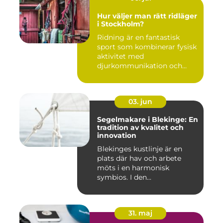
Hur väljer man rätt ridläger
i Stockholm?
Ridning är en fantastisk
sport som kombinerar fysisk
aktivitet med
djurkommunikation och
naturu...
03. jun
Segelmakare i Blekinge: En
tradition av kvalitet och
innovation
Blekinges kustlinje är en
plats där hav och arbete
möts i en harmonisk
symbios. I den...
31. maj