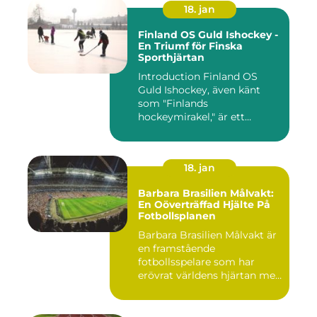
18. jan
Finland OS Guld Ishockey -
En Triumf för Finska
Sporthjärtan
Introduction Finland OS
Guld Ishockey, även känt
som "Finlands
hockeymirakel," är ett
fenomen som h...
18. jan
Barbara Brasilien Målvakt:
En Oöverträffad Hjälte På
Fotbollsplanen
Barbara Brasilien Målvakt är
en framstående
fotbollsspelare som har
erövrat världens hjärtan med
sin...