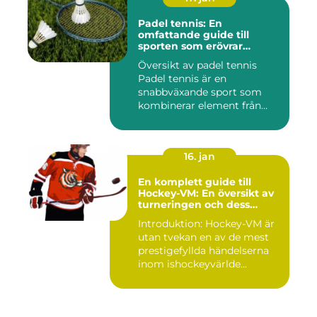
Padel tennis: En
omfattande guide till
sporten som erövrar
världen
Översikt av padel tennis
Padel tennis är en
snabbväxande sport som
kombinerar element från
tennis o...
16. jan
En komplett guide till
Hockey-VM: En översikt av
turneringen och dess
varianter
Introduktion: Hockey-VM är
utan tvekan en av de mest
prestigefyllda händelserna
inom ishockeyvärlde...