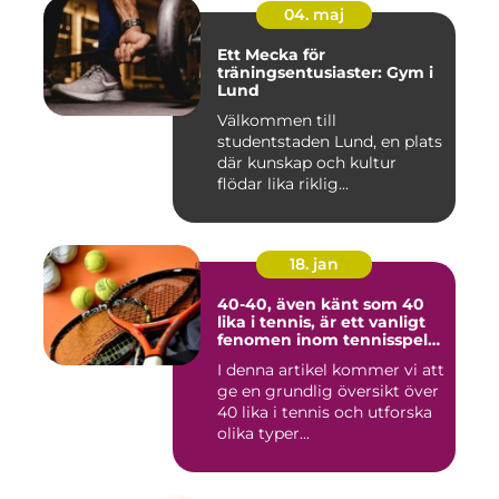
04. maj
Ett Mecka för
träningsentusiaster: Gym i
Lund
Välkommen till
studentstaden Lund, en plats
där kunskap och kultur
flödar lika riklig...
18. jan
40-40, även känt som 40
lika i tennis, är ett vanligt
fenomen inom tennisspelet
som kan vara både
I denna artikel kommer vi att
spännande och
ge en grundlig översikt över
frustrerande för spelare
och fans
40 lika i tennis och utforska
olika typer...