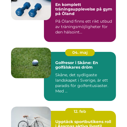
En komplett
träningsupplevelse på gym
på Öland
På Öland finns ett rikt utbud
av träningsmöjligheter för
den hälsoint...
04. maj
Golfresor i Skåne: En
golfälskares dröm
Skåne, det sydligaste
landskapet i Sverige, är ett
paradis för golfentusiaster.
Med ...
12. feb
Upptäck sportbutikens roll
i Åsarnas aktiva livsstil