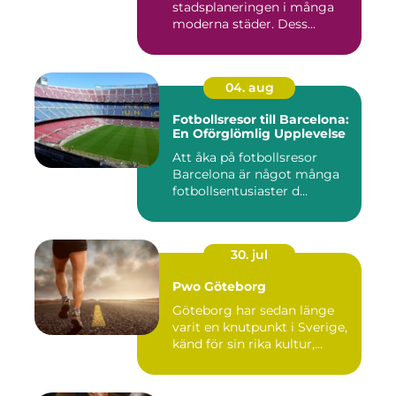
stadsplaneringen i många
moderna städer. Dess...
04. aug
Fotbollsresor till Barcelona:
En Oförglömlig Upplevelse
Att åka på fotbollsresor
Barcelona är något många
fotbollsentusiaster d...
30. jul
Pwo Göteborg
Göteborg har sedan länge
varit en knutpunkt i Sverige,
känd för sin rika kultur,...