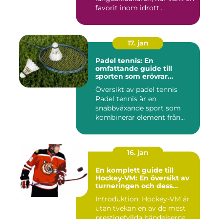
favorit inom idrott...
17. jan
Padel tennis: En
omfattande guide till
sporten som erövrar
världen
Översikt av padel tennis
Padel tennis är en
snabbväxande sport som
kombinerar element från
tennis o...
16. jan
En komplett guide till
Hockey-VM: En översikt av
turneringen och dess
varianter
Introduktion: Hockey-VM är
utan tvekan en av de mest
prestigefyllda händelserna