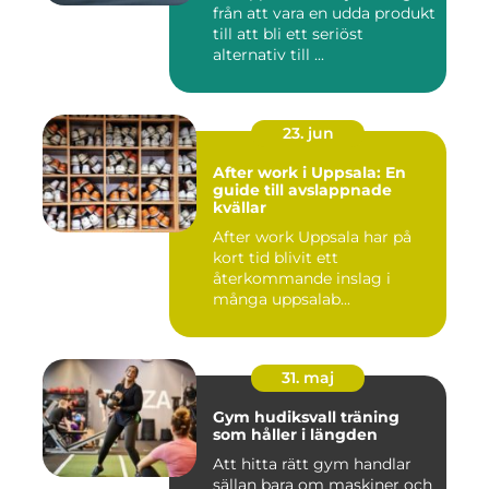
från att vara en udda produkt
till att bli ett seriöst
alternativ till ...
23. jun
After work i Uppsala: En
guide till avslappnade
kvällar
After work Uppsala har på
kort tid blivit ett
återkommande inslag i
många uppsalab...
31. maj
Gym hudiksvall träning
som håller i längden
Att hitta rätt gym handlar
sällan bara om maskiner och