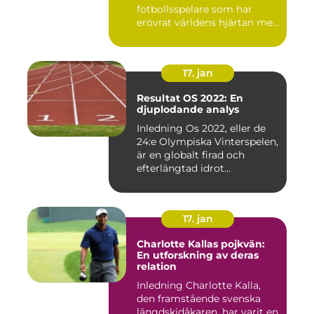
fotbollsspelare som har
erövrat världens hjärtan med
sin...
17. jan
Resultat OS 2022: En
djuplodande analys
Inledning Os 2022, eller de
24:e Olympiska Vinterspelen,
är en globalt firad och
efterlängtad idrot...
17. jan
Charlotte Kallas pojkvän:
En utforskning av deras
relation
Inledning Charlotte Kalla,
den framstående svenska
längdskidåkaren, har varit en