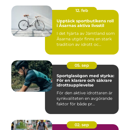
12. feb
Upptäck sportbutikens roll
i Åsarnas aktiva livsstil
I det hjärta av Jämtland som
Åsarna utgör finns en stark
tradition av idrott oc...
05. sep
Sportglasögon med styrka:
För en klarare och säkrare
idrottsupplevelse
För den aktive idrottaren är
synkvaliteten en avgörande
faktor för både pr...
02. sep