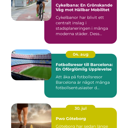
Cykelbana: En Grönskande
Väg mot Hållbar Mobilitet
Cykelbanor har blivit ett
centralt inslag i
stadsplaneringen i många
moderna städer. Dess...
04. aug
Fotbollsresor till Barcelona:
En Oförglömlig Upplevelse
Att åka på fotbollsresor
Barcelona är något många
fotbollsentusiaster d...
30. jul
Pwo Göteborg
Göteborg har sedan länge