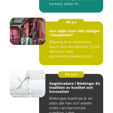
kortare, söker m...
06. jul
Hur väljer man rätt ridläger
i Stockholm?
Ridning är en fantastisk
sport som kombinerar fysisk
aktivitet med
djurkommunikation och
naturu...
03. jun
Segelmakare i Blekinge: En
tradition av kvalitet och
innovation
Blekinges kustlinje är en
plats där hav och arbete
möts i en harmonisk
symbios. I den...