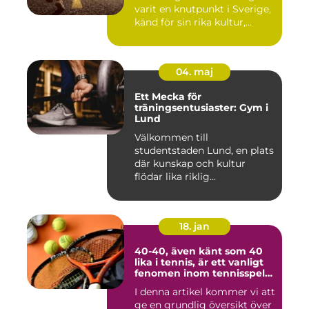
varit en knutpunkt i Sverige,
känd för sin rika kultur,...
04. maj
Ett Mecka för
träningsentusiaster: Gym i
Lund
Välkommen till
studentstaden Lund, en plats
där kunskap och kultur
flödar lika riklig...
18. jan
40-40, även känt som 40
lika i tennis, är ett vanligt
fenomen inom tennisspelet
som kan vara både
I denna artikel kommer vi att
spännande och
ge en grundlig översikt över
frustrerande för spelare