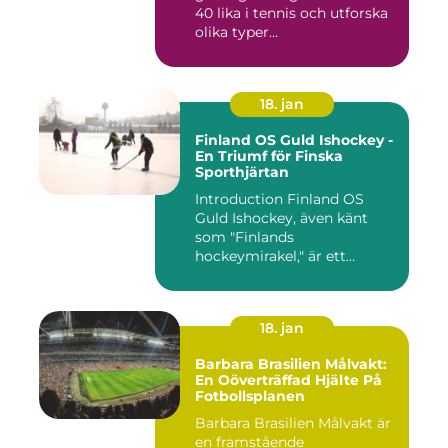
och fans
40 lika i tennis och utforska
olika typer...
18. jan
Finland OS Guld Ishockey -
En Triumf för Finska
Sporthjärtan
Introduction Finland OS
Guld Ishockey, även känt
som "Finlands
hockeymirakel," är ett
fenomen som h...
18. jan
Barbara Brasilien Målvakt:
En Oöverträffad Hjälte På
Fotbollsplanen
Barbara Brasilien Målvakt är
en framstående