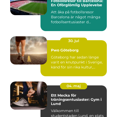
Fotbollsresor till Barcelona:
En Oförglömlig Upplevelse
Att åka på fotbollsresor
Barcelona är något många
fotbollsentusiaster d...
30. jul
Pwo Göteborg
Göteborg har sedan länge
varit en knutpunkt i Sverige,
känd för sin rika kultur,...
04. maj
Ett Mecka för
träningsentusiaster: Gym i
Lund
Välkommen till
studentstaden Lund, en plats