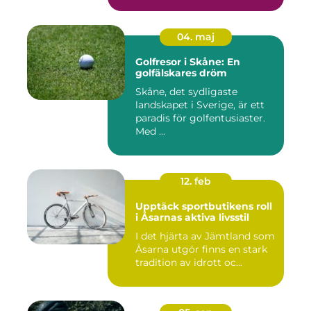
04. maj
Golfresor i Skåne: En
golfälskares dröm
Skåne, det sydligaste
landskapet i Sverige, är ett
paradis för golfentusiaster.
Med ...
12. feb
Upptäck sportbutikens roll
i Åsarnas aktiva livsstil
I det hjärta av Jämtland som
Åsarna utgör finns en stark
tradition av idrott oc...