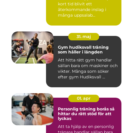
kort tid blivit ett
återkommande inslag i
många uppsalab...
31. maj
Gym hudiksvall träning
som håller i längden
Att hitta rätt gym handlar
sällan bara om maskiner och
vikter. Många som söker
efter gym Hudiksvall ...
01. apr
Personlig träning borås så
hittar du rätt stöd för att
lyckas
Att ta hjälp av en personlig
tränare handlar sällan bara