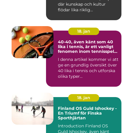
där kunskap och kultur
flödar lika riklig...
18. jan
40-40, även känt som 40
lika i tennis, är ett vanligt
fenomen inom tennisspelet
som kan vara både
I denna artikel kommer vi att
spännande och
ge en grundlig översikt över
frustrerande för spelare
och fans
40 lika i tennis och utforska
olika typer...
18. jan
Finland OS Guld Ishockey -
En Triumf för Finska
Sporthjärtan
Introduction Finland OS
Guld Ishockey, även känt