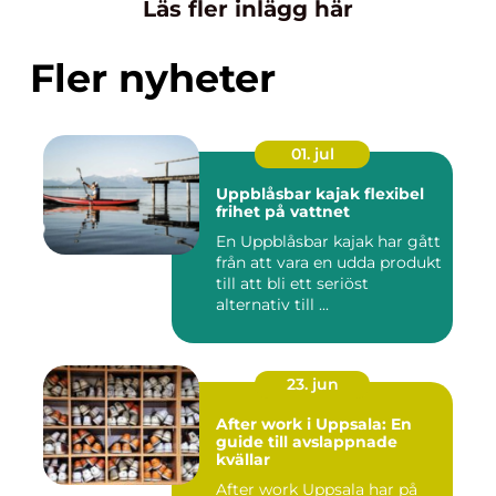
Läs fler inlägg här
Fler nyheter
01. jul
Uppblåsbar kajak flexibel
frihet på vattnet
En Uppblåsbar kajak har gått
från att vara en udda produkt
till att bli ett seriöst
alternativ till ...
23. jun
After work i Uppsala: En
guide till avslappnade
kvällar
After work Uppsala har på