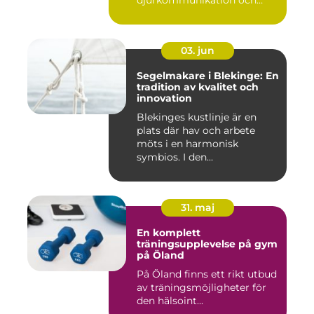
naturu...
03. jun
Segelmakare i Blekinge: En
tradition av kvalitet och
innovation
Blekinges kustlinje är en
plats där hav och arbete
möts i en harmonisk
symbios. I den...
31. maj
En komplett
träningsupplevelse på gym
på Öland
På Öland finns ett rikt utbud
av träningsmöjligheter för
den hälsoint...