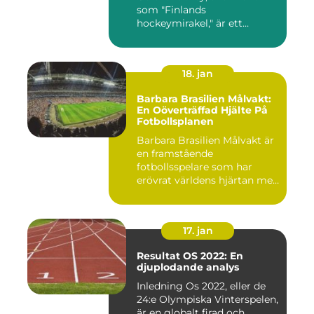
som "Finlands
hockeymirakel," är ett
fenomen som h...
18. jan
Barbara Brasilien Målvakt:
En Oöverträffad Hjälte På
Fotbollsplanen
Barbara Brasilien Målvakt är
en framstående
fotbollsspelare som har
erövrat världens hjärtan med
sin...
17. jan
Resultat OS 2022: En
djuplodande analys
Inledning Os 2022, eller de
24:e Olympiska Vinterspelen,
är en globalt firad och