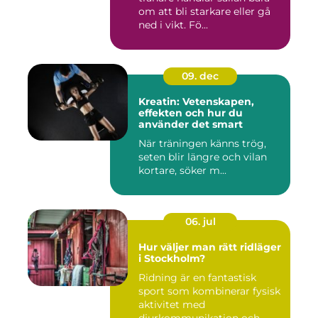
om att bli starkare eller gå
ned i vikt. Fö...
09. dec
Kreatin: Vetenskapen,
effekten och hur du
använder det smart
När träningen känns trög,
seten blir längre och vilan
kortare, söker m...
06. jul
Hur väljer man rätt ridläger
i Stockholm?
Ridning är en fantastisk
sport som kombinerar fysisk
aktivitet med
djurkommunikation och