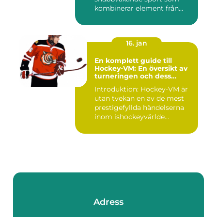
kombinerar element från
tennis o...
16. jan
En komplett guide till
Hockey-VM: En översikt av
turneringen och dess
varianter
Introduktion: Hockey-VM är
utan tvekan en av de mest
prestigefyllda händelserna
inom ishockeyvärlde...
Adress