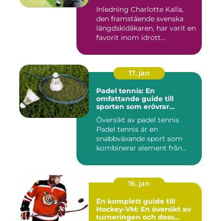
Inledning Charlotte Kalla,
den framstående svenska
längdskidåkaren, har varit en
favorit inom idrott...
17. jan
Padel tennis: En
omfattande guide till
sporten som erövrar
världen
Översikt av padel tennis
Padel tennis är en
snabbväxande sport som
kombinerar element från
tennis o...
16. jan
En komplett guide till
Hockey-VM: En översikt av
turneringen och dess