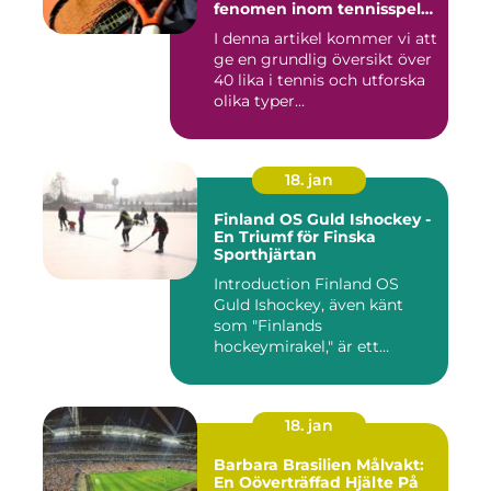
fenomen inom tennisspelet
som kan vara både
I denna artikel kommer vi att
spännande och
ge en grundlig översikt över
frustrerande för spelare
och fans
40 lika i tennis och utforska
olika typer...
18. jan
Finland OS Guld Ishockey -
En Triumf för Finska
Sporthjärtan
Introduction Finland OS
Guld Ishockey, även känt
som "Finlands
hockeymirakel," är ett
fenomen som h...
18. jan
Barbara Brasilien Målvakt:
En Oöverträffad Hjälte På