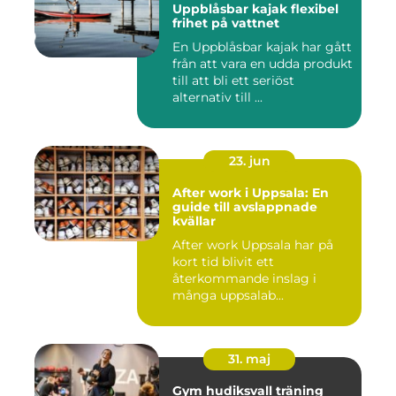
Uppblåsbar kajak flexibel
frihet på vattnet
En Uppblåsbar kajak har gått
från att vara en udda produkt
till att bli ett seriöst
alternativ till ...
23. jun
After work i Uppsala: En
guide till avslappnade
kvällar
After work Uppsala har på
kort tid blivit ett
återkommande inslag i
många uppsalab...
31. maj
Gym hudiksvall träning