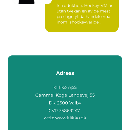
varianter
Introduktion: Hockey-VM är
utan tvekan en av de mest
prestigefyllda händelserna
inom ishockeyvärlde...
Adress
web:
www.klikko.dk