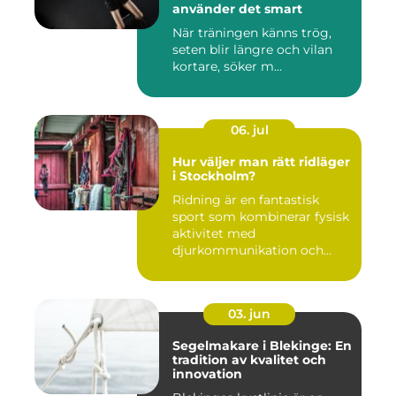
använder det smart
När träningen känns trög,
seten blir längre och vilan
kortare, söker m...
06. jul
Hur väljer man rätt ridläger
i Stockholm?
Ridning är en fantastisk
sport som kombinerar fysisk
aktivitet med
djurkommunikation och
naturu...
03. jun
Segelmakare i Blekinge: En
tradition av kvalitet och
innovation