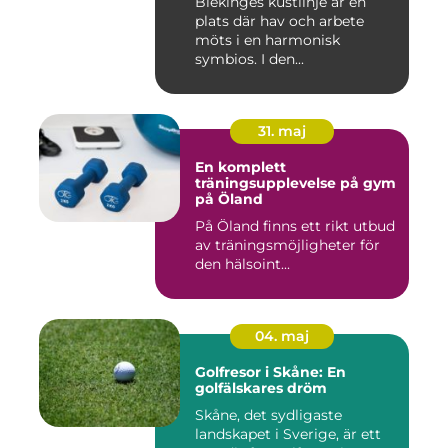
Blekinges kustlinje är en
plats där hav och arbete
möts i en harmonisk
symbios. I den...
31. maj
En komplett
träningsupplevelse på gym
på Öland
På Öland finns ett rikt utbud
av träningsmöjligheter för
den hälsoint...
04. maj
Golfresor i Skåne: En
golfälskares dröm
Skåne, det sydligaste
landskapet i Sverige, är ett