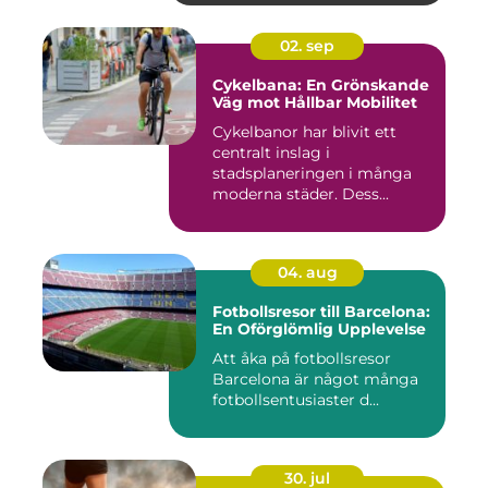
02. sep
Cykelbana: En Grönskande
Väg mot Hållbar Mobilitet
Cykelbanor har blivit ett
centralt inslag i
stadsplaneringen i många
moderna städer. Dess...
04. aug
Fotbollsresor till Barcelona:
En Oförglömlig Upplevelse
Att åka på fotbollsresor
Barcelona är något många
fotbollsentusiaster d...
30. jul