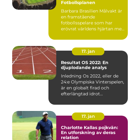
Fotbollsplanen
Barbara Brasilien Målvakt är
en framstående
fotbollsspelare som har
erövrat världens hjärtan med
sin...
17. jan
Resultat OS 2022: En
djuplodande analys
Inledning Os 2022, eller de
24:e Olympiska Vinterspelen,
är en globalt firad och
efterlängtad idrot...
17. jan
Charlotte Kallas pojkvän:
En utforskning av deras
relation