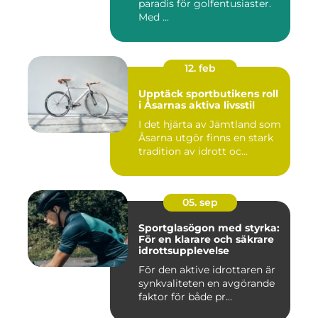
paradis för golfentusiaster.
Med ...
12. feb
Upptäck sportbutikens roll
i Åsarnas aktiva livsstil
I det hjärta av Jämtland som
Åsarna utgör finns en stark
tradition av idrott oc...
05. sep
Sportglasögon med styrka:
För en klarare och säkrare
idrottsupplevelse
För den aktive idrottaren är
synkvaliteten en avgörande
faktor för både pr...