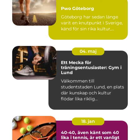
Pwo Göteborg
Göteborg har sedan länge
varit en knutpunkt i Sverige,
känd för sin rika kultur,...
04. maj
Ett Mecka för
träningsentusiaster: Gym i
Lund
Välkommen till
studentstaden Lund, en plats
där kunskap och kultur
flödar lika riklig...
18. jan
40-40, även känt som 40
lika i tennis, är ett vanligt