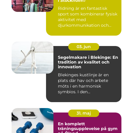
i Stockholm?
Ridning är en fantastisk
sport som kombinerar fysisk
aktivitet med
djurkommunikation och
naturu...
03. jun
Segelmakare i Blekinge: En
tradition av kvalitet och
innovation
Blekinges kustlinje är en
plats där hav och arbete
möts i en harmonisk
symbios. I den...
31. maj
En komplett
träningsupplevelse på gym