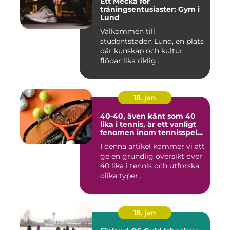
Ett Mecka för
träningsentusiaster: Gym i
Lund
Välkommen till
studentstaden Lund, en plats
där kunskap och kultur
flödar lika riklig...
18. jan
40-40, även känt som 40
lika i tennis, är ett vanligt
fenomen inom tennisspelet
som kan vara både
I denna artikel kommer vi att
spännande och
ge en grundlig översikt över
frustrerande för spelare
och fans
40 lika i tennis och utforska
olika typer...
18. jan