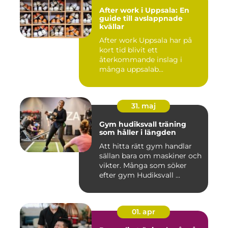
After work i Uppsala: En
guide till avslappnade
kvällar
After work Uppsala har på
kort tid blivit ett
återkommande inslag i
många uppsalab...
31. maj
Gym hudiksvall träning
som håller i längden
Att hitta rätt gym handlar
sällan bara om maskiner och
vikter. Många som söker
efter gym Hudiksvall ...
01. apr