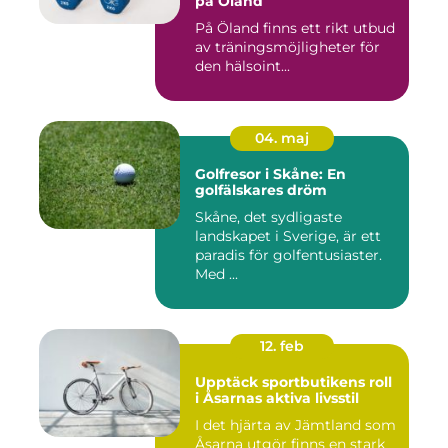
på Öland
På Öland finns ett rikt utbud
av träningsmöjligheter för
den hälsoint...
04. maj
Golfresor i Skåne: En
golfälskares dröm
Skåne, det sydligaste
landskapet i Sverige, är ett
paradis för golfentusiaster.
Med ...
12. feb
Upptäck sportbutikens roll
i Åsarnas aktiva livsstil
I det hjärta av Jämtland som
Åsarna utgör finns en stark