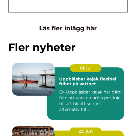
Läs fler inlägg här
Fler nyheter
01. jul
Uppblåsbar kajak flexibel
frihet på vattnet
En Uppblåsbar kajak har gått
från att vara en udda produkt
till att bli ett seriöst
alternativ till ...
23. jun