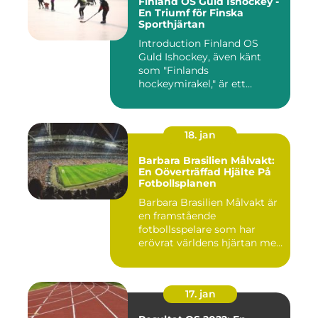
Finland OS Guld Ishockey -
En Triumf för Finska
Sporthjärtan
Introduction Finland OS
Guld Ishockey, även känt
som "Finlands
hockeymirakel," är ett
fenomen som h...
18. jan
Barbara Brasilien Målvakt:
En Oöverträffad Hjälte På
Fotbollsplanen
Barbara Brasilien Målvakt är
en framstående
fotbollsspelare som har
erövrat världens hjärtan med
sin...
17. jan