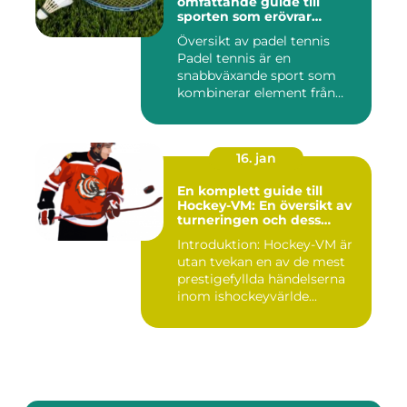
omfattande guide till
sporten som erövrar
världen
Översikt av padel tennis
Padel tennis är en
snabbväxande sport som
kombinerar element från
tennis o...
16. jan
En komplett guide till
Hockey-VM: En översikt av
turneringen och dess
varianter
Introduktion: Hockey-VM är
utan tvekan en av de mest
prestigefyllda händelserna
inom ishockeyvärlde...