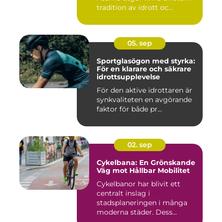
tradition av idrott oc...
05. sep
Sportglasögon med styrka:
För en klarare och säkrare
idrottsupplevelse
För den aktive idrottaren är
synkvaliteten en avgörande
faktor för både pr...
02. sep
Cykelbana: En Grönskande
Väg mot Hållbar Mobilitet
Cykelbanor har blivit ett
centralt inslag i
stadsplaneringen i många
moderna städer. Dess...