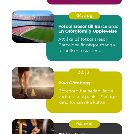
04. aug
Fotbollsresor till Barcelona:
En Oförglömlig Upplevelse
Att åka på fotbollsresor
Barcelona är något många
fotbollsentusiaster d...
30. jul
Pwo Göteborg
Göteborg har sedan länge
varit en knutpunkt i Sverige,
känd för sin rika kultur,...
04. maj