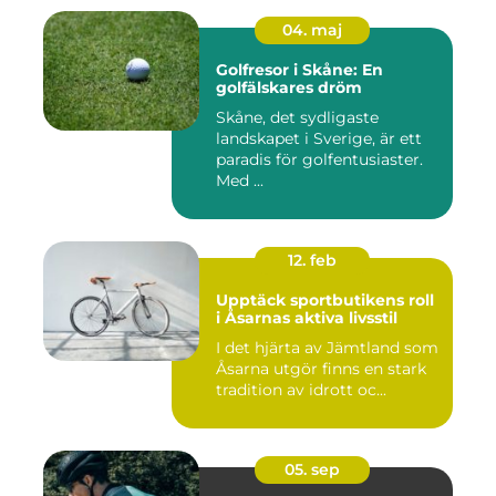
04. maj
Golfresor i Skåne: En
golfälskares dröm
Skåne, det sydligaste
landskapet i Sverige, är ett
paradis för golfentusiaster.
Med ...
12. feb
Upptäck sportbutikens roll
i Åsarnas aktiva livsstil
I det hjärta av Jämtland som
Åsarna utgör finns en stark
tradition av idrott oc...
05. sep