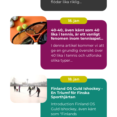
flödar lika riklig...
18. jan
40-40, även känt som 40
lika i tennis, är ett vanligt
fenomen inom tennisspelet
som kan vara både
I denna artikel kommer vi att
spännande och
ge en grundlig översikt över
frustrerande för spelare
och fans
40 lika i tennis och utforska
olika typer...
18. jan
Finland OS Guld Ishockey -
En Triumf för Finska
Sporthjärtan
Introduction Finland OS
Guld Ishockey, även känt
som "Finlands