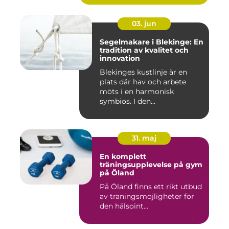
03. jun
Segelmakare i Blekinge: En
tradition av kvalitet och
innovation
Blekinges kustlinje är en
plats där hav och arbete
möts i en harmonisk
symbios. I den...
31. maj
En komplett
träningsupplevelse på gym
på Öland
På Öland finns ett rikt utbud
av träningsmöjligheter för
den hälsoint...