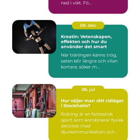
ned i vikt. Fö...
09. dec
Kreatin: Vetenskapen,
effekten och hur du
använder det smart
När träningen känns trög,
seten blir längre och vilan
kortare, söker m...
06. jul
Hur väljer man rätt ridläger
i Stockholm?
Ridning är en fantastisk
sport som kombinerar fysisk
aktivitet med
djurkommunikation och
naturu...