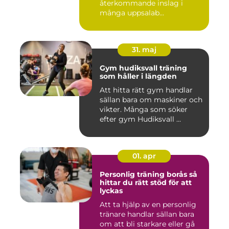
återkommande inslag i
många uppsalab...
31. maj
Gym hudiksvall träning
som håller i längden
Att hitta rätt gym handlar
sällan bara om maskiner och
vikter. Många som söker
efter gym Hudiksvall ...
01. apr
Personlig träning borås så
hittar du rätt stöd för att
lyckas
Att ta hjälp av en personlig
tränare handlar sällan bara
om att bli starkare eller gå