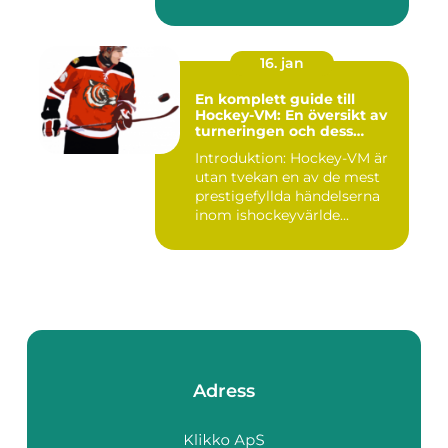
tennis o...
16. jan
En komplett guide till
Hockey-VM: En översikt av
turneringen och dess
varianter
Introduktion: Hockey-VM är
utan tvekan en av de mest
prestigefyllda händelserna
inom ishockeyvärlde...
Adress