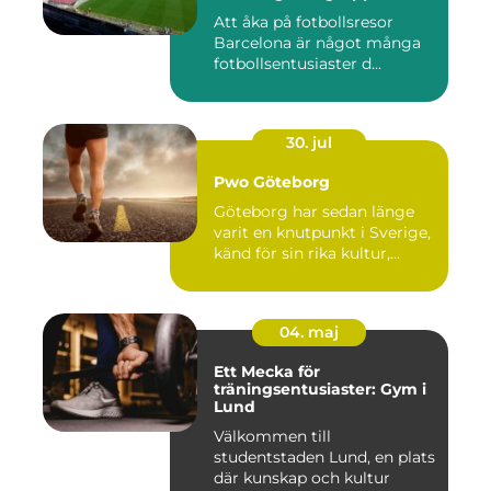
Att åka på fotbollsresor
Barcelona är något många
fotbollsentusiaster d...
30. jul
Pwo Göteborg
Göteborg har sedan länge
varit en knutpunkt i Sverige,
känd för sin rika kultur,...
04. maj
Ett Mecka för
träningsentusiaster: Gym i
Lund
Välkommen till
studentstaden Lund, en plats
där kunskap och kultur