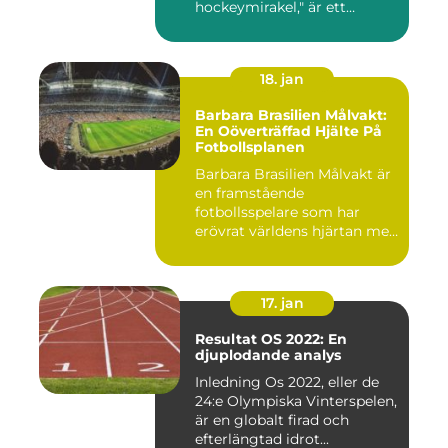
hockeymirakel," är ett
fenomen som h...
18. jan
Barbara Brasilien Målvakt:
En Oöverträffad Hjälte På
Fotbollsplanen
Barbara Brasilien Målvakt är
en framstående
fotbollsspelare som har
erövrat världens hjärtan med
sin...
17. jan
Resultat OS 2022: En
djuplodande analys
Inledning Os 2022, eller de
24:e Olympiska Vinterspelen,
är en globalt firad och
efterlängtad idrot...