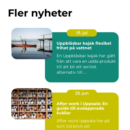
Fler nyheter
01. jul
Uppblåsbar kajak flexibel
frihet på vattnet
En Uppblåsbar kajak har gått
från att vara en udda produkt
till att bli ett seriöst
alternativ till ...
23. jun
After work i Uppsala: En
guide till avslappnade
kvällar
After work Uppsala har på
kort tid blivit ett