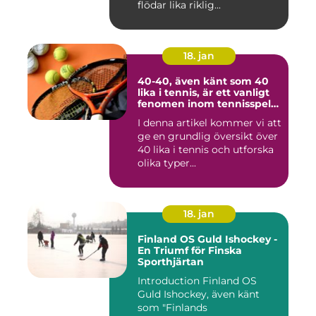
flödar lika riklig...
18. jan
40-40, även känt som 40
lika i tennis, är ett vanligt
fenomen inom tennisspelet
som kan vara både
I denna artikel kommer vi att
spännande och
ge en grundlig översikt över
frustrerande för spelare
och fans
40 lika i tennis och utforska
olika typer...
18. jan
Finland OS Guld Ishockey -
En Triumf för Finska
Sporthjärtan
Introduction Finland OS
Guld Ishockey, även känt
som "Finlands