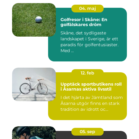
04. maj
Golfresor i Skåne: En
golfälskares dröm
Skåne, det sydligaste
landskapet i Sverige, är ett
paradis för golfentusiaster.
Med ...
12. feb
Upptäck sportbutikens roll
i Åsarnas aktiva livsstil
I det hjärta av Jämtland som
Åsarna utgör finns en stark
tradition av idrott oc...
05. sep