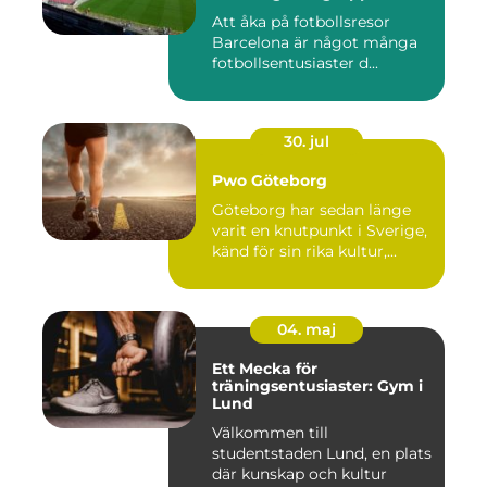
Att åka på fotbollsresor
Barcelona är något många
fotbollsentusiaster d...
30. jul
Pwo Göteborg
Göteborg har sedan länge
varit en knutpunkt i Sverige,
känd för sin rika kultur,...
04. maj
Ett Mecka för
träningsentusiaster: Gym i
Lund
Välkommen till
studentstaden Lund, en plats
där kunskap och kultur