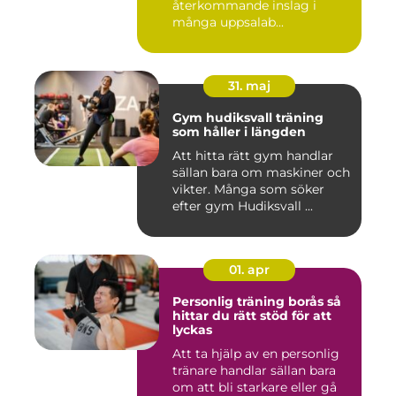
återkommande inslag i
många uppsalab...
31. maj
Gym hudiksvall träning
som håller i längden
Att hitta rätt gym handlar
sällan bara om maskiner och
vikter. Många som söker
efter gym Hudiksvall ...
01. apr
Personlig träning borås så
hittar du rätt stöd för att
lyckas
Att ta hjälp av en personlig
tränare handlar sällan bara
om att bli starkare eller gå