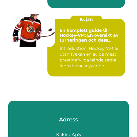
tennis o...
16. jan
En komplett guide till
Hockey-VM: En översikt av
turneringen och dess
varianter
Introduktion: Hockey-VM är
utan tvekan en av de mest
prestigefyllda händelserna
inom ishockeyvärlde...
Adress