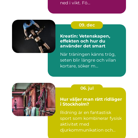
ned i vikt. Fö...
09. dec
Kreatin: Vetenskapen,
effekten och hur du
använder det smart
När träningen känns trög,
seten blir längre och vilan
kortare, söker m...
06. jul
Hur väljer man rätt ridläger
i Stockholm?
Ridning är en fantastisk
sport som kombinerar fysisk
aktivitet med
djurkommunikation och
naturu...