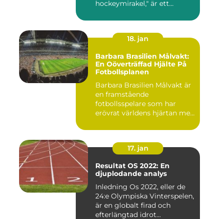
hockeymirakel," är ett
fenomen som h...
18. jan
Barbara Brasilien Målvakt:
En Oöverträffad Hjälte På
Fotbollsplanen
Barbara Brasilien Målvakt är
en framstående
fotbollsspelare som har
erövrat världens hjärtan med
sin...
17. jan
Resultat OS 2022: En
djuplodande analys
Inledning Os 2022, eller de
24:e Olympiska Vinterspelen,
är en globalt firad och
efterlängtad idrot...