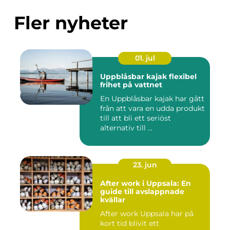
Fler nyheter
01. jul
Uppblåsbar kajak flexibel
frihet på vattnet
En Uppblåsbar kajak har gått
från att vara en udda produkt
till att bli ett seriöst
alternativ till ...
23. jun
After work i Uppsala: En
guide till avslappnade
kvällar
After work Uppsala har på
kort tid blivit ett