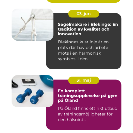
03. jun
Segelmakare i Blekinge: En
tradition av kvalitet och
innovation
Blekinges kustlinje är en
plats där hav och arbete
möts i en harmonisk
symbios. I den...
31. maj
En komplett
träningsupplevelse på gym
på Öland
På Öland finns ett rikt utbud
av träningsmöjligheter för
den hälsoint...