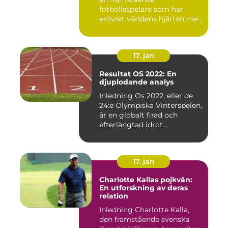
fotbollsspelare som har
erövrat världens hjärtan med
sin...
17. jan
Resultat OS 2022: En
djuplodande analys
Inledning Os 2022, eller de
24:e Olympiska Vinterspelen,
är en globalt firad och
efterlängtad idrot...
17. jan
Charlotte Kallas pojkvän:
En utforskning av deras
relation
Inledning Charlotte Kalla,
den framstående svenska