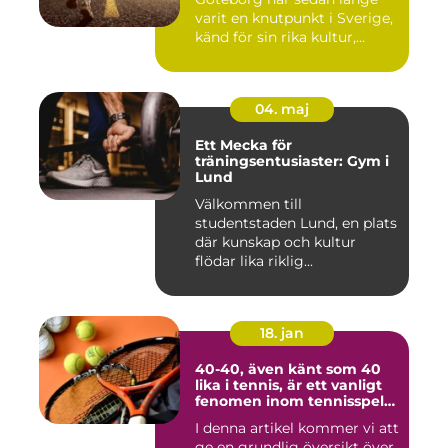
varit en knutpunkt i Sverige,
känd för sin rika kultur,...
04. maj
Ett Mecka för
träningsentusiaster: Gym i
Lund
Välkommen till
studentstaden Lund, en plats
där kunskap och kultur
flödar lika riklig...
18. jan
40-40, även känt som 40
lika i tennis, är ett vanligt
fenomen inom tennisspelet
som kan vara både
I denna artikel kommer vi att
spännande och
ge en grundlig översikt över