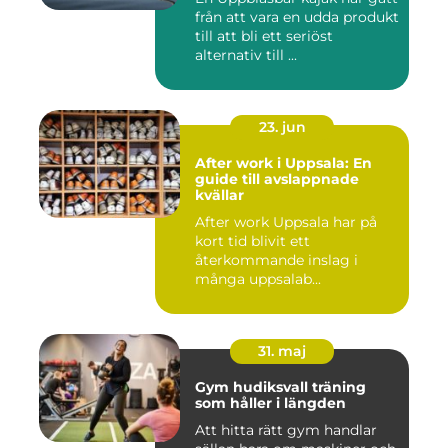
från att vara en udda produkt
till att bli ett seriöst
alternativ till ...
23. jun
After work i Uppsala: En
guide till avslappnade
kvällar
After work Uppsala har på
kort tid blivit ett
återkommande inslag i
många uppsalab...
31. maj
Gym hudiksvall träning
som håller i längden
Att hitta rätt gym handlar