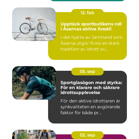
12. feb
Upptäck sportbutikens roll
i Åsarnas aktiva livsstil
I det hjärta av Jämtland som
Åsarna utgör finns en stark
tradition av idrott oc...
05. sep
Sportglasögon med styrka:
För en klarare och säkrare
idrottsupplevelse
För den aktive idrottaren är
synkvaliteten en avgörande
faktor för både pr...
02. sep