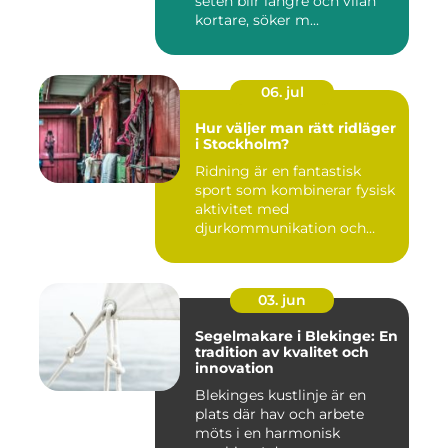
seten blir längre och vilan
kortare, söker m...
06. jul
Hur väljer man rätt ridläger
i Stockholm?
Ridning är en fantastisk
sport som kombinerar fysisk
aktivitet med
djurkommunikation och
naturu...
03. jun
Segelmakare i Blekinge: En
tradition av kvalitet och
innovation
Blekinges kustlinje är en
plats där hav och arbete
möts i en harmonisk