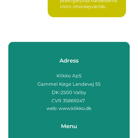
prestigefyllda händelserna
inom ishockeyvärlde...
Adress
web:
www.klikko.dk
Menu