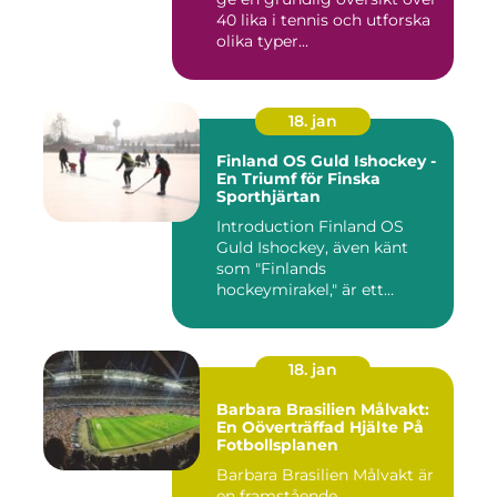
frustrerande för spelare
och fans
40 lika i tennis och utforska
olika typer...
18. jan
Finland OS Guld Ishockey -
En Triumf för Finska
Sporthjärtan
Introduction Finland OS
Guld Ishockey, även känt
som "Finlands
hockeymirakel," är ett
fenomen som h...
18. jan
Barbara Brasilien Målvakt:
En Oöverträffad Hjälte På
Fotbollsplanen
Barbara Brasilien Målvakt är
en framstående