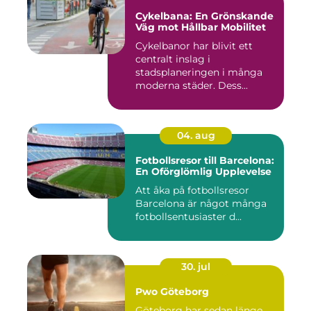
Cykelbana: En Grönskande
Väg mot Hållbar Mobilitet
Cykelbanor har blivit ett
centralt inslag i
stadsplaneringen i många
moderna städer. Dess...
04. aug
Fotbollsresor till Barcelona:
En Oförglömlig Upplevelse
Att åka på fotbollsresor
Barcelona är något många
fotbollsentusiaster d...
30. jul
Pwo Göteborg
Göteborg har sedan länge