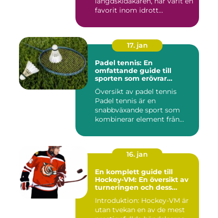
längdskidåkaren, har varit en
favorit inom idrott...
17. jan
Padel tennis: En
omfattande guide till
sporten som erövrar
världen
Översikt av padel tennis
Padel tennis är en
snabbväxande sport som
kombinerar element från
tennis o...
16. jan
En komplett guide till
Hockey-VM: En översikt av
turneringen och dess
varianter
Introduktion: Hockey-VM är
utan tvekan en av de mest