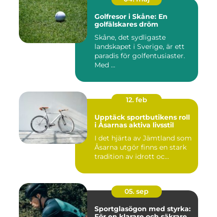
Golfresor i Skåne: En
golfälskares dröm
Skåne, det sydligaste
landskapet i Sverige, är ett
paradis för golfentusiaster.
Med ...
12. feb
Upptäck sportbutikens roll
i Åsarnas aktiva livsstil
I det hjärta av Jämtland som
Åsarna utgör finns en stark
tradition av idrott oc...
05. sep
Sportglasögon med styrka:
För en klarare och säkrare