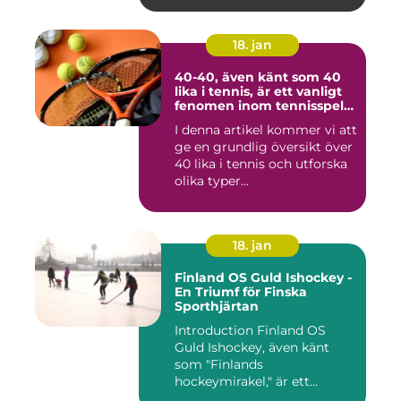
18. jan
40-40, även känt som 40
lika i tennis, är ett vanligt
fenomen inom tennisspelet
som kan vara både
I denna artikel kommer vi att
spännande och
ge en grundlig översikt över
frustrerande för spelare
och fans
40 lika i tennis och utforska
olika typer...
18. jan
Finland OS Guld Ishockey -
En Triumf för Finska
Sporthjärtan
Introduction Finland OS
Guld Ishockey, även känt
som "Finlands
hockeymirakel," är ett
fenomen som h...