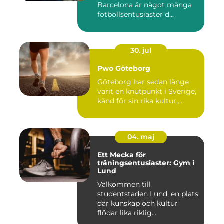
Barcelona är något många
fotbollsentusiaster d...
30. jul
Pwo Göteborg
Göteborg har sedan länge
varit en knutpunkt i Sverige,
känd för sin rika kultur,...
04. maj
Ett Mecka för
träningsentusiaster: Gym i
Lund
Välkommen till
studentstaden Lund, en plats
där kunskap och kultur
flödar lika riklig...