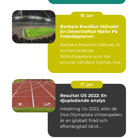
18. jan
Barbara Brasilien Målvakt:
En Oöverträffad Hjälte På
Fotbollsplanen
Barbara Brasilien Målvakt är
en framstående
fotbollsspelare som har
erövrat världens hjärtan med
sin...
17. jan
Resultat OS 2022: En
djuplodande analys
Inledning Os 2022, eller de
24:e Olympiska Vinterspelen,
är en globalt firad och
efterlängtad idrot...