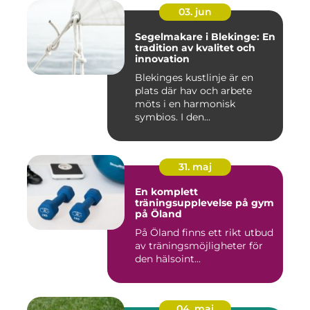
03. jun
Segelmakare i Blekinge: En
tradition av kvalitet och
innovation
Blekinges kustlinje är en
plats där hav och arbete
möts i en harmonisk
symbios. I den...
31. maj
En komplett
träningsupplevelse på gym
på Öland
På Öland finns ett rikt utbud
av träningsmöjligheter för
den hälsoint...
04. maj