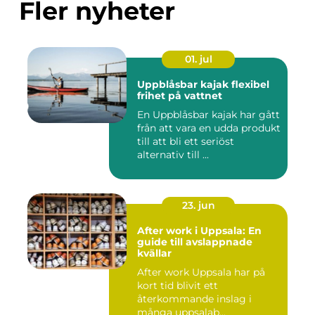
Fler nyheter
01. jul
Uppblåsbar kajak flexibel
frihet på vattnet
En Uppblåsbar kajak har gått
från att vara en udda produkt
till att bli ett seriöst
alternativ till ...
23. jun
After work i Uppsala: En
guide till avslappnade
kvällar
After work Uppsala har på
kort tid blivit ett
återkommande inslag i
många uppsalab...