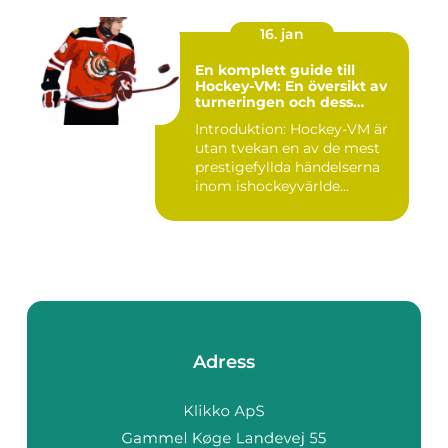
16. jan
En komplett guide till
Hockey-VM: En översikt av
turneringen och dess
varianter
Introduktion: Hockey-VM är
utan tvekan en av de mest
prestigefyllda händelserna
inom ishockeyvärlde...
Adress