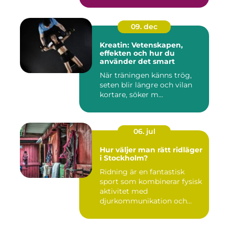
09. dec
Kreatin: Vetenskapen,
effekten och hur du
använder det smart
När träningen känns trög,
seten blir längre och vilan
kortare, söker m...
06. jul
Hur väljer man rätt ridläger
i Stockholm?
Ridning är en fantastisk
sport som kombinerar fysisk
aktivitet med
djurkommunikation och
naturu...