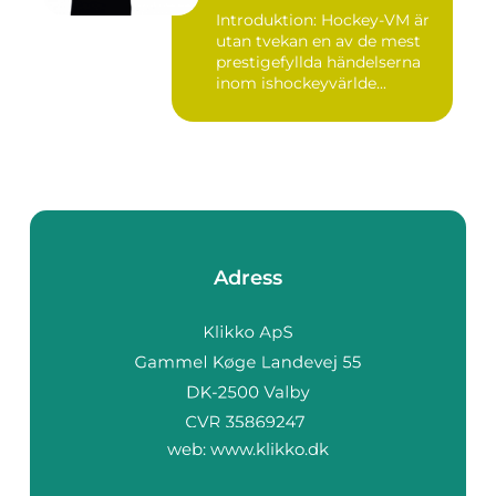
varianter
Introduktion: Hockey-VM är
utan tvekan en av de mest
prestigefyllda händelserna
inom ishockeyvärlde...
Adress
web:
www.klikko.dk