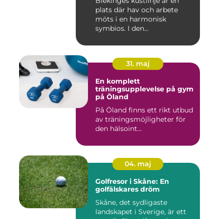
Blekinges kustlinje är en
plats där hav och arbete
möts i en harmonisk
symbios. I den...
31. maj
En komplett
träningsupplevelse på gym
på Öland
På Öland finns ett rikt utbud
av träningsmöjligheter för
den hälsoint...
04. maj
Golfresor i Skåne: En
golfälskares dröm
Skåne, det sydligaste
landskapet i Sverige, är ett