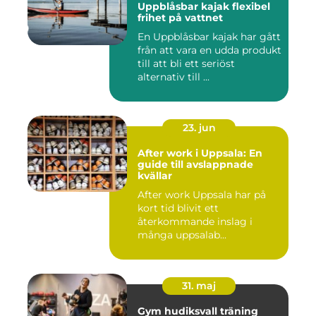
Uppblåsbar kajak flexibel
frihet på vattnet
En Uppblåsbar kajak har gått
från att vara en udda produkt
till att bli ett seriöst
alternativ till ...
23. jun
After work i Uppsala: En
guide till avslappnade
kvällar
After work Uppsala har på
kort tid blivit ett
återkommande inslag i
många uppsalab...
31. maj
Gym hudiksvall träning