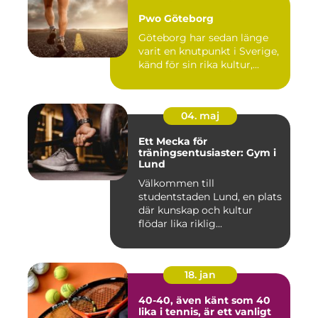
Pwo Göteborg
Göteborg har sedan länge
varit en knutpunkt i Sverige,
känd för sin rika kultur,...
04. maj
Ett Mecka för
träningsentusiaster: Gym i
Lund
Välkommen till
studentstaden Lund, en plats
där kunskap och kultur
flödar lika riklig...
18. jan
40-40, även känt som 40
lika i tennis, är ett vanligt