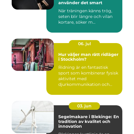
använder det smart
När träningen känns trög,
seten blir längre och vilan
kortare, söker m...
06. jul
Hur väljer man rätt ridläger
i Stockholm?
Ridning är en fantastisk
sport som kombinerar fysisk
aktivitet med
djurkommunikation och
naturu...
03. jun
Segelmakare i Blekinge: En
tradition av kvalitet och
innovation