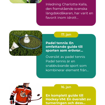
Inledning Charlotte Kalla,
den framstående svenska
längdskidåkaren, har varit en
favorit inom idrott...
17. jan
Padel tennis: En
omfattande guide till
sporten som erövrar
världen
Översikt av padel tennis
Padel tennis är en
snabbväxande sport som
kombinerar element från
tennis o...
16. jan
En komplett guide till
Hockey-VM: En översikt av
turneringen och dess