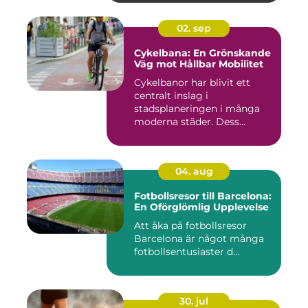
02. sep
Cykelbana: En Grönskande
Väg mot Hållbar Mobilitet
Cykelbanor har blivit ett
centralt inslag i
stadsplaneringen i många
moderna städer. Dess...
04. aug
Fotbollsresor till Barcelona:
En Oförglömlig Upplevelse
Att åka på fotbollsresor
Barcelona är något många
fotbollsentusiaster d...
30. jul