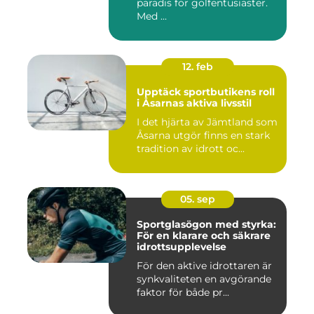
paradis för golfentusiaster.
Med ...
12. feb
Upptäck sportbutikens roll
i Åsarnas aktiva livsstil
I det hjärta av Jämtland som
Åsarna utgör finns en stark
tradition av idrott oc...
05. sep
Sportglasögon med styrka:
För en klarare och säkrare
idrottsupplevelse
För den aktive idrottaren är
synkvaliteten en avgörande
faktor för både pr...