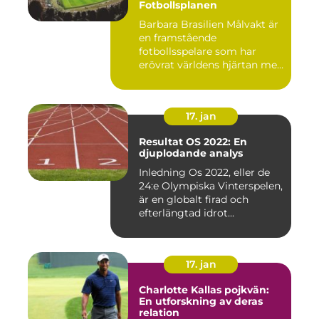
Fotbollsplanen
Barbara Brasilien Målvakt är
en framstående
fotbollsspelare som har
erövrat världens hjärtan med
sin...
17. jan
Resultat OS 2022: En
djuplodande analys
Inledning Os 2022, eller de
24:e Olympiska Vinterspelen,
är en globalt firad och
efterlängtad idrot...
17. jan
Charlotte Kallas pojkvän:
En utforskning av deras
relation