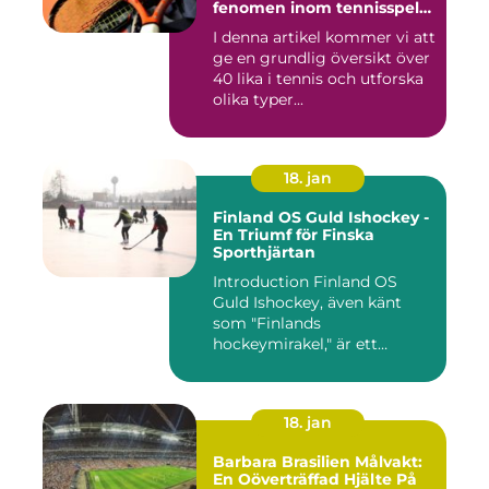
fenomen inom tennisspelet
som kan vara både
I denna artikel kommer vi att
spännande och
ge en grundlig översikt över
frustrerande för spelare
och fans
40 lika i tennis och utforska
olika typer...
18. jan
Finland OS Guld Ishockey -
En Triumf för Finska
Sporthjärtan
Introduction Finland OS
Guld Ishockey, även känt
som "Finlands
hockeymirakel," är ett
fenomen som h...
18. jan
Barbara Brasilien Målvakt:
En Oöverträffad Hjälte På