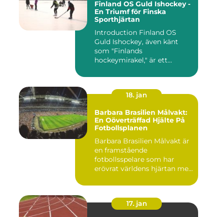
Finland OS Guld Ishockey -
En Triumf för Finska
Sporthjärtan
Introduction Finland OS
Guld Ishockey, även känt
som "Finlands
hockeymirakel," är ett
fenomen som h...
18. jan
Barbara Brasilien Målvakt:
En Oöverträffad Hjälte På
Fotbollsplanen
Barbara Brasilien Målvakt är
en framstående
fotbollsspelare som har
erövrat världens hjärtan med
sin...
17. jan