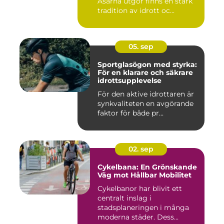
Åsarna utgör finns en stark
tradition av idrott oc...
05. sep
Sportglasögon med styrka:
För en klarare och säkrare
idrottsupplevelse
För den aktive idrottaren är
synkvaliteten en avgörande
faktor för både pr...
02. sep
Cykelbana: En Grönskande
Väg mot Hållbar Mobilitet
Cykelbanor har blivit ett
centralt inslag i
stadsplaneringen i många
moderna städer. Dess...