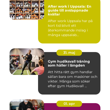
After work i Uppsala: En
guide till avslappnade
kvällar
After work Uppsala har på
kort tid blivit ett
återkommande inslag i
många uppsalab...
31. maj
Gym hudiksvall träning
som håller i längden
Att hitta rätt gym handlar
sällan bara om maskiner och
vikter. Många som söker
efter gym Hudiksvall ...
01. apr