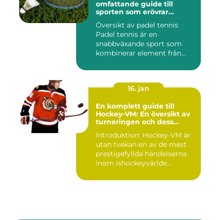
omfattande guide till
sporten som erövrar
världen
Översikt av padel tennis
Padel tennis är en
snabbväxande sport som
kombinerar element från
tennis o...
16. jan
En komplett guide till
Hockey-VM: En översikt av
turneringen och dess
varianter
Introduktion: Hockey-VM är
utan tvekan en av de mest
prestigefyllda händelserna
inom ishockeyvärlde...