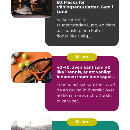
Ett Mecka för
träningsentusiaster: Gym i
Lund
Välkommen till
studentstaden Lund, en plats
där kunskap och kultur
flödar lika riklig...
18. jan
40-40, även känt som 40
lika i tennis, är ett vanligt
fenomen inom tennisspelet
som kan vara både
I denna artikel kommer vi att
spännande och
ge en grundlig översikt över
frustrerande för spelare
och fans
40 lika i tennis och utforska
olika typer...
18. jan