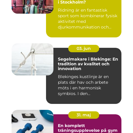
i Stockholm?
Ridning är en fantastisk
sport som kombinerar fysisk
aktivitet med
djurkommunikation och
naturu...
03. jun
Segelmakare i Blekinge: En
tradition av kvalitet och
innovation
Blekinges kustlinje är en
plats där hav och arbete
möts i en harmonisk
symbios. I den...
31. maj
En komplett
träningsupplevelse på gym