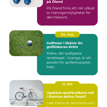
på Öland
På Öland finns ett rikt utbud
av träningsmöjligheter för
den hälsoint...
04. maj
Golfresor i Skåne: En
golfälskares dröm
Skåne, det sydligaste
landskapet i Sverige, är ett
paradis för golfentusiaster.
Med ...
12. feb
Upptäck sportbutikens roll
i Åsarnas aktiva livsstil
I det hjärta av Jämtland som