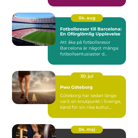
04. aug
Fotbollsresor till Barcelona:
En Oförglömlig Upplevelse
Att åka på fotbollsresor
Barcelona är något många
fotbollsentusiaster d...
30. jul
Pwo Göteborg
Göteborg har sedan länge
varit en knutpunkt i Sverige,
känd för sin rika kultur,...
04. maj