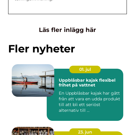
Läs fler inlägg här
Fler nyheter
01. jul
Uppblåsbar kajak flexibel
frihet på vattnet
En Uppblåsbar kajak har gått
från att vara en udda produkt
till att bli ett seriöst
alternativ till ...
23. jun