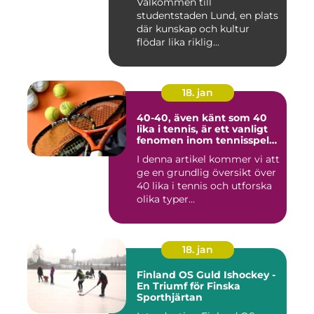
Välkommen till
studentstaden Lund, en plats
där kunskap och kultur
flödar lika riklig...
18. jan
40-40, även känt som 40
lika i tennis, är ett vanligt
fenomen inom tennisspelet
som kan vara både
I denna artikel kommer vi att
spännande och
ge en grundlig översikt över
frustrerande för spelare
och fans
40 lika i tennis och utforska
olika typer...
18. jan
Finland OS Guld Ishockey -
En Triumf för Finska
Sporthjärtan