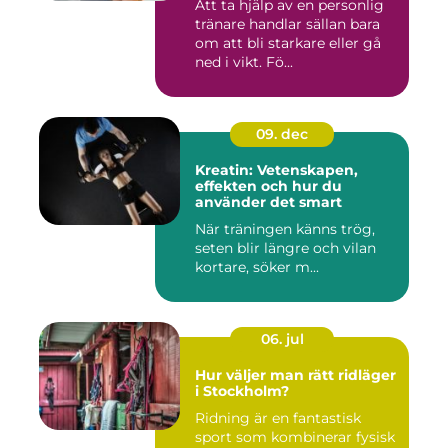
Att ta hjälp av en personlig
tränare handlar sällan bara
om att bli starkare eller gå
ned i vikt. Fö...
09. dec
Kreatin: Vetenskapen,
effekten och hur du
använder det smart
När träningen känns trög,
seten blir längre och vilan
kortare, söker m...
06. jul
Hur väljer man rätt ridläger
i Stockholm?
Ridning är en fantastisk
sport som kombinerar fysisk