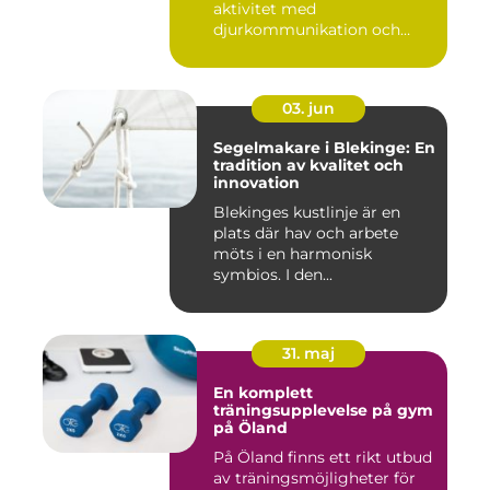
aktivitet med
djurkommunikation och
naturu...
03. jun
Segelmakare i Blekinge: En
tradition av kvalitet och
innovation
Blekinges kustlinje är en
plats där hav och arbete
möts i en harmonisk
symbios. I den...
31. maj
En komplett
träningsupplevelse på gym
på Öland
På Öland finns ett rikt utbud
av träningsmöjligheter för