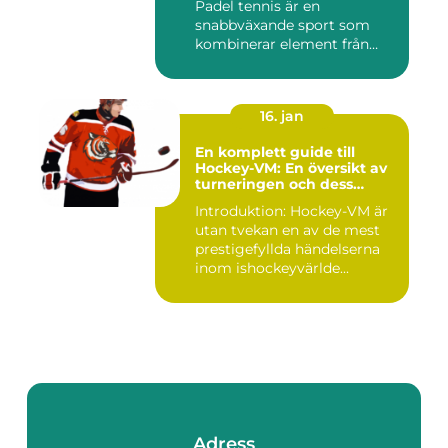
Padel tennis är en
snabbväxande sport som
kombinerar element från
tennis o...
16. jan
En komplett guide till
Hockey-VM: En översikt av
turneringen och dess
varianter
Introduktion: Hockey-VM är
utan tvekan en av de mest
prestigefyllda händelserna
inom ishockeyvärlde...
Adress