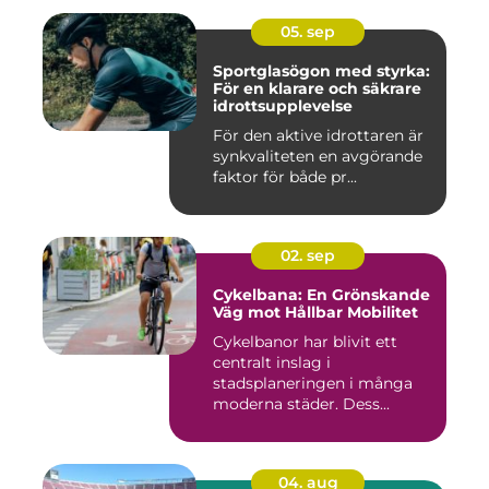
05. sep
Sportglasögon med styrka:
För en klarare och säkrare
idrottsupplevelse
För den aktive idrottaren är
synkvaliteten en avgörande
faktor för både pr...
02. sep
Cykelbana: En Grönskande
Väg mot Hållbar Mobilitet
Cykelbanor har blivit ett
centralt inslag i
stadsplaneringen i många
moderna städer. Dess...
04. aug