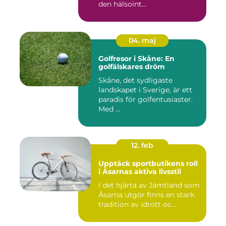
den hälsoint...
04. maj
Golfresor i Skåne: En
golfälskares dröm
Skåne, det sydligaste
landskapet i Sverige, är ett
paradis för golfentusiaster.
Med ...
12. feb
Upptäck sportbutikens roll
i Åsarnas aktiva livsstil
I det hjärta av Jämtland som
Åsarna utgör finns en stark
tradition av idrott oc...