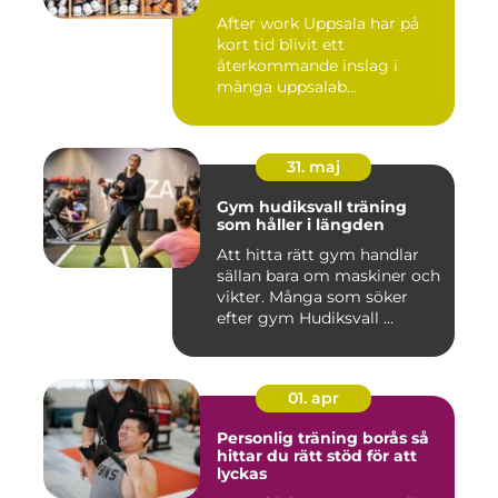
After work Uppsala har på
kort tid blivit ett
återkommande inslag i
många uppsalab...
31. maj
Gym hudiksvall träning
som håller i längden
Att hitta rätt gym handlar
sällan bara om maskiner och
vikter. Många som söker
efter gym Hudiksvall ...
01. apr
Personlig träning borås så
hittar du rätt stöd för att
lyckas