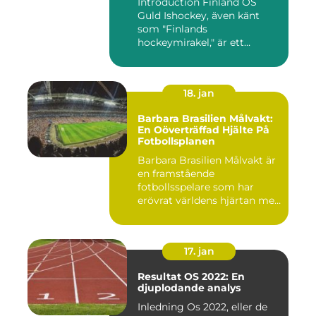
Introduction Finland OS
Guld Ishockey, även känt
som "Finlands
hockeymirakel," är ett
fenomen som h...
18. jan
Barbara Brasilien Målvakt:
En Oöverträffad Hjälte På
Fotbollsplanen
Barbara Brasilien Målvakt är
en framstående
fotbollsspelare som har
erövrat världens hjärtan med
sin...
17. jan
Resultat OS 2022: En
djuplodande analys
Inledning Os 2022, eller de