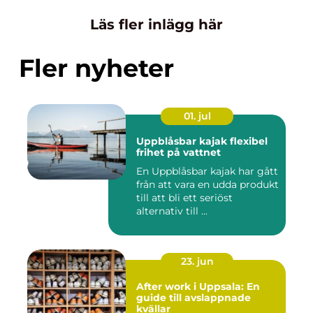
Läs fler inlägg här
Fler nyheter
01. jul
Uppblåsbar kajak flexibel
frihet på vattnet
En Uppblåsbar kajak har gått
från att vara en udda produkt
till att bli ett seriöst
alternativ till ...
23. jun
After work i Uppsala: En
guide till avslappnade
kvällar