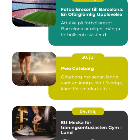
Fotbollsresor till Barcelona:
En Oförglömlig Upplevelse
Att åka på fotbollsresor
Barcelona är något många
fotbollsentusiaster d...
30. jul
Pwo Göteborg
Göteborg har sedan länge
varit en knutpunkt i Sverige,
känd för sin rika kultur,...
04. maj
Ett Mecka för
träningsentusiaster: Gym i
Lund