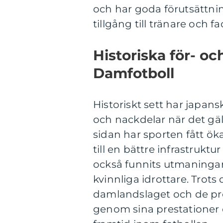
och har goda förutsättnin
tillgång till tränare och fa
Historiska för- o
Damfotboll
Historiskt sett har japans
och nackdelar när det gäll
sidan har sporten fått öka
till en bättre infrastrukt
också funnits utmaningar
kvinnliga idrottare. Trot
damlandslaget och de pr
genom sina prestationer 