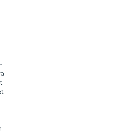
-
va
t
et
n