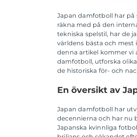
Japan damfotboll har på s
räkna med på den interna
tekniska spelstil, har de 
världens bästa och mest in
denna artikel kommer vi a
damfotboll, utforska olika
de historiska för- och nac
En översikt av Ja
Japan damfotboll har utve
decennierna och har nu bli
Japanska kvinnliga fotbol
briljans och sökandet eft