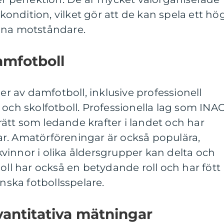
ndition, vilket gör att de kan spela ett hö
ina motståndare.
amfotboll
per av damfotboll, inklusive professionell
 och skolfotboll. Professionella lag som INA
ätt som ledande krafter i landet och har
tlar. Amatörföreningar är också populära,
r kvinnor i olika åldersgrupper kan delta och
oll har också en betydande roll och har fött
anska fotbollsspelare.
vantitativa mätningar