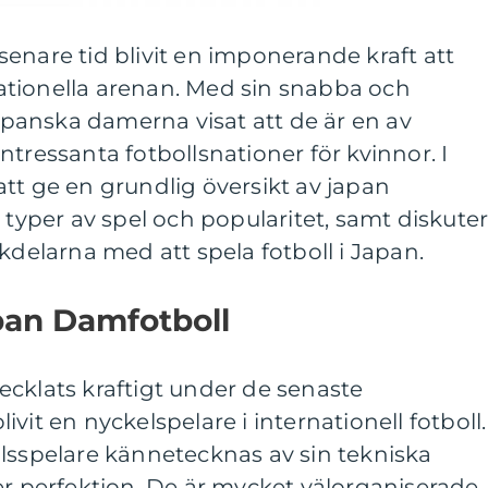
enare tid blivit en imponerande kraft att
tionella arenan. Med sin snabba och
japanska damerna visat att de är en av
tressanta fotbollsnationer för kvinnor. I
tt ge en grundlig översikt av japan
 typer av spel och popularitet, samt diskute
kdelarna med att spela fotboll i Japan.
pan Damfotboll
cklats kraftigt under de senaste
vit en nyckelspelare i internationell fotboll.
lsspelare kännetecknas av sin tekniska
er perfektion. De är mycket välorganiserade