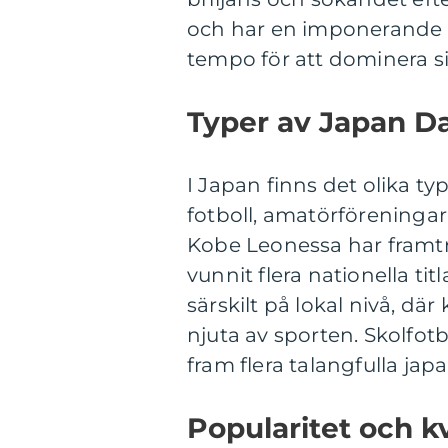
och har en imponerande ko
tempo för att dominera s
Typer av Japan D
I Japan finns det olika ty
fotboll, amatörföreningar
Kobe Leonessa har framtr
vunnit flera nationella ti
särskilt på lokal nivå, dä
njuta av sporten. Skolfotb
fram flera talangfulla jap
Popularitet och k