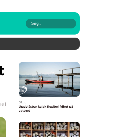
01. jul
nel
Uppblåsbar kajak flexibel frihet på
vattnet