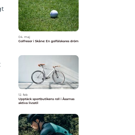
gt
04. maj
Golfresor i Skåne: En golfälskares dröm
C
12. feb
Upptäck sportbutikens roll i Åsarnas
aktiva livsstil