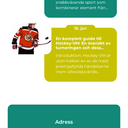
snabbväxande sport som
kombinerar element från
tennis o...
16. jan
En komplett guide till
Hockey-VM: En översikt av
turneringen och dess
varianter
Introduktion: Hockey-VM är
utan tvekan en av de mest
prestigefyllda händelserna
inom ishockeyvärlde...
Adress