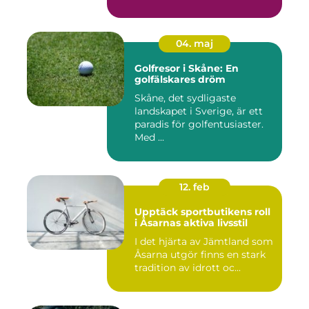
04. maj
Golfresor i Skåne: En
golfälskares dröm
Skåne, det sydligaste
landskapet i Sverige, är ett
paradis för golfentusiaster.
Med ...
12. feb
Upptäck sportbutikens roll
i Åsarnas aktiva livsstil
I det hjärta av Jämtland som
Åsarna utgör finns en stark
tradition av idrott oc...