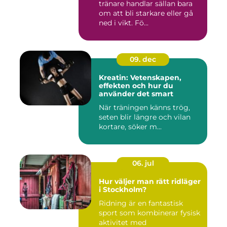
tränare handlar sällan bara
om att bli starkare eller gå
ned i vikt. Fö...
09. dec
Kreatin: Vetenskapen,
effekten och hur du
använder det smart
När träningen känns trög,
seten blir längre och vilan
kortare, söker m...
06. jul
Hur väljer man rätt ridläger
i Stockholm?
Ridning är en fantastisk
sport som kombinerar fysisk
aktivitet med