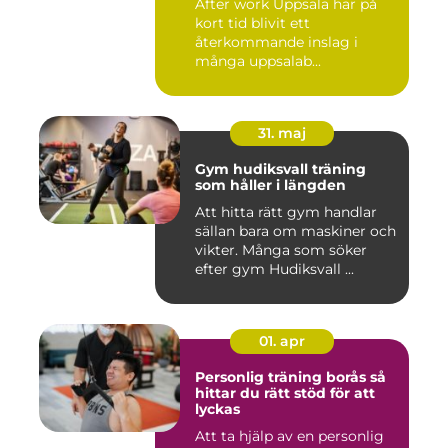
After work Uppsala har på
kort tid blivit ett
återkommande inslag i
många uppsalab...
31. maj
Gym hudiksvall träning
som håller i längden
Att hitta rätt gym handlar
sällan bara om maskiner och
vikter. Många som söker
efter gym Hudiksvall ...
01. apr
Personlig träning borås så
hittar du rätt stöd för att
lyckas
Att ta hjälp av en personlig