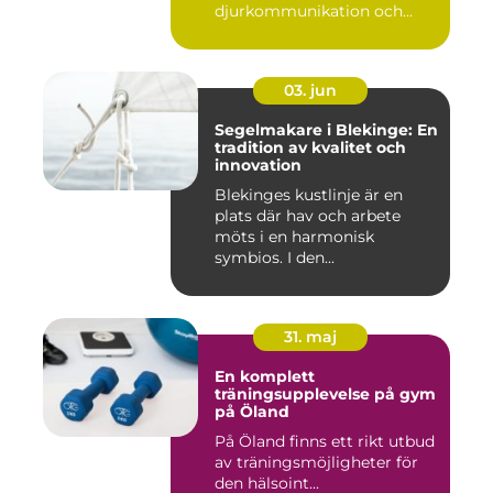
djurkommunikation och
naturu...
03. jun
Segelmakare i Blekinge: En
tradition av kvalitet och
innovation
Blekinges kustlinje är en
plats där hav och arbete
möts i en harmonisk
symbios. I den...
31. maj
En komplett
träningsupplevelse på gym
på Öland
På Öland finns ett rikt utbud
av träningsmöjligheter för
den hälsoint...