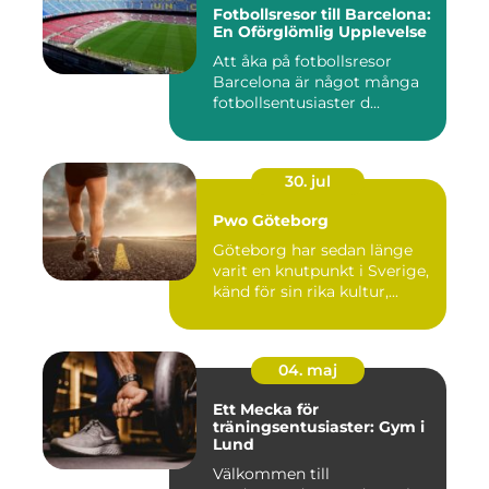
Fotbollsresor till Barcelona:
En Oförglömlig Upplevelse
Att åka på fotbollsresor
Barcelona är något många
fotbollsentusiaster d...
30. jul
Pwo Göteborg
Göteborg har sedan länge
varit en knutpunkt i Sverige,
känd för sin rika kultur,...
04. maj
Ett Mecka för
träningsentusiaster: Gym i
Lund
Välkommen till