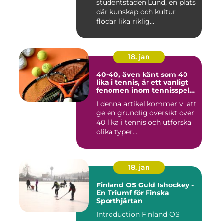
studentstaden Lund, en plats
där kunskap och kultur
flödar lika riklig...
18. jan
40-40, även känt som 40
lika i tennis, är ett vanligt
fenomen inom tennisspelet
som kan vara både
I denna artikel kommer vi att
spännande och
ge en grundlig översikt över
frustrerande för spelare
och fans
40 lika i tennis och utforska
olika typer...
18. jan
Finland OS Guld Ishockey -
En Triumf för Finska
Sporthjärtan
Introduction Finland OS