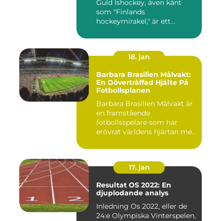
Guld Ishockey, även känt
som "Finlands
hockeymirakel," är ett
fenomen som h...
18. jan
Barbara Brasilien Målvakt:
En Oöverträffad Hjälte På
Fotbollsplanen
Barbara Brasilien Målvakt är
en framstående
fotbollsspelare som har
erövrat världens hjärtan med
sin...
17. jan
Resultat OS 2022: En
djuplodande analys
Inledning Os 2022, eller de
24:e Olympiska Vinterspelen,