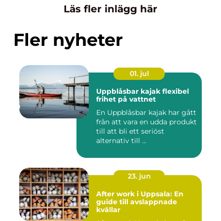
Läs fler inlägg här
Fler nyheter
01. jul
Uppblåsbar kajak flexibel
frihet på vattnet
En Uppblåsbar kajak har gått
från att vara en udda produkt
till att bli ett seriöst
alternativ till ...
23. jun
After work i Uppsala: En
guide till avslappnade
kvällar