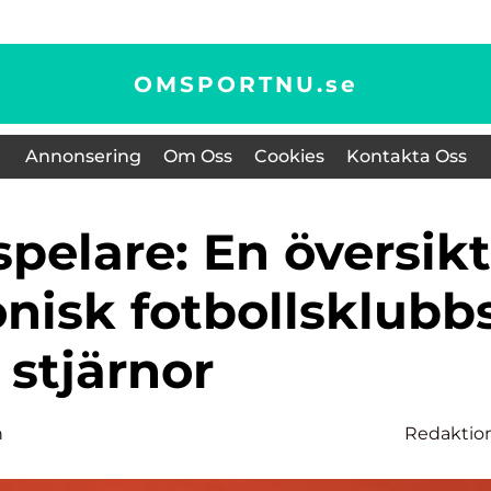
OMSPORTNU.
se
Annonsering
Om Oss
Cookies
Kontakta Oss
onisk fotbollsklubb
stjärnor
n
Redaktio