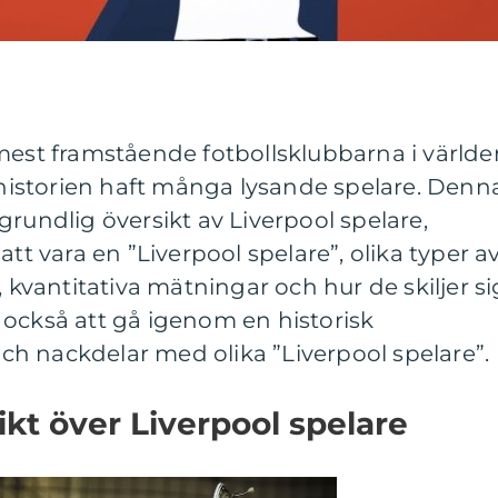
mest framstående fotbollsklubbarna i världe
istorien haft många lysande spelare. Denn
grundlig översikt av Liverpool spelare,
att vara en ”Liverpool spelare”, olika typer a
, kvantitativa mätningar och hur de skiljer si
 också att gå igenom en historisk
h nackdelar med olika ”Liverpool spelare”.
ikt över Liverpool spelare