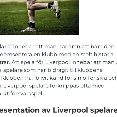
elare” innebär att man har äran att bära den
representera en klubb med en stolt historia
ar. Att spela för Liverpool innebär att man 
a spelare som har bidragit till klubbens
lubben har blivit känd för sin offensiva oc
ch Liverpool spelare förknippas ofta med
rkt försvarsspel.
sentation av Liverpool spelar