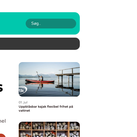
s
01. jul
Uppblåsbar kajak flexibel frihet på
vattnet
nel