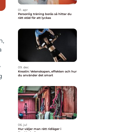
01. apr
Personlig träning borås så hittar du
rätt stöd för att lyckas
n,
a
v
09. dec
Kreatin: Vetenskapen, effekten och hur
g
du använder det smart
06. jul
Hur väljer man rätt ridläger i