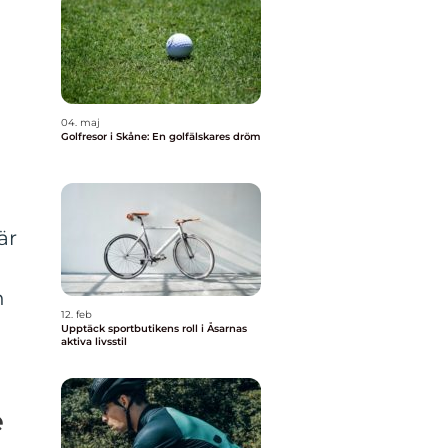
04. maj
Golfresor i Skåne: En golfälskares dröm
är
h
12. feb
Upptäck sportbutikens roll i Åsarnas
aktiva livsstil
e