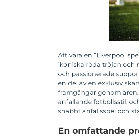
Att vara en ”Liverpool sp
ikoniska röda tröjan och 
och passionerade supportr
en del av en exklusiv skar
framgångar genom åren. K
anfallande fotbollsstil, o
snabbt anfallsspel och sta
En omfattande pre