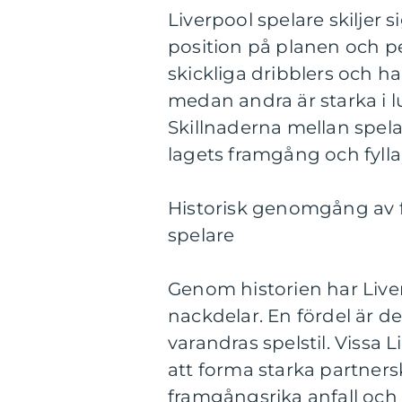
Liverpool spelare skiljer si
position på planen och pe
skickliga dribblers och h
medan andra är starka i l
Skillnaderna mellan spelar
lagets framgång och fylla 
Historisk genomgång av f
spelare
Genom historien har Liver
nackdelar. En fördel är d
varandras spelstil. Vissa 
att forma starka partnersk
framgångsrika anfall och