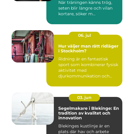
När träningen känns trög,
seten blir längre och vilan
kortare, söker m...
06. jul
Hur väljer man rätt ridläger
i Stockholm?
Ridning är en fantastisk
sport som kombinerar fysisk
aktivitet med
djurkommunikation och
naturu...
03. jun
Segelmakare i Blekinge: En
tradition av kvalitet och
innovation
Blekinges kustlinje är en
plats där hav och arbete