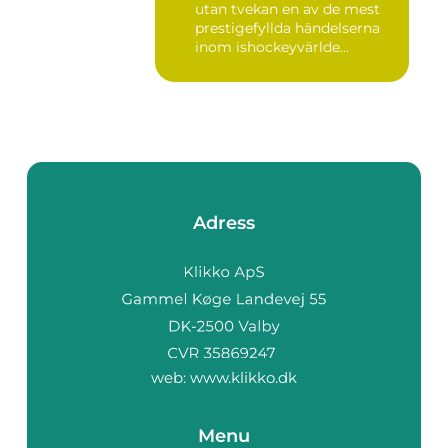
utan tvekan en av de mest
prestigefyllda händelserna
inom ishockeyvärlde...
Adress
web:
www.klikko.dk
Menu