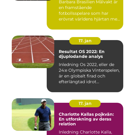
Barbara Brasilien Målvakt är
en framstående
fotbollsspelare som har
erövrat världens hjärtan med
sin...
17. jan
Resultat OS 2022: En
djuplodande analys
Inledning Os 2022, eller de
24:e Olympiska Vinterspelen,
är en globalt firad och
efterlängtad idrot...
17. jan
Charlotte Kallas pojkvän:
En utforskning av deras
relation
Inledning Charlotte Kalla,