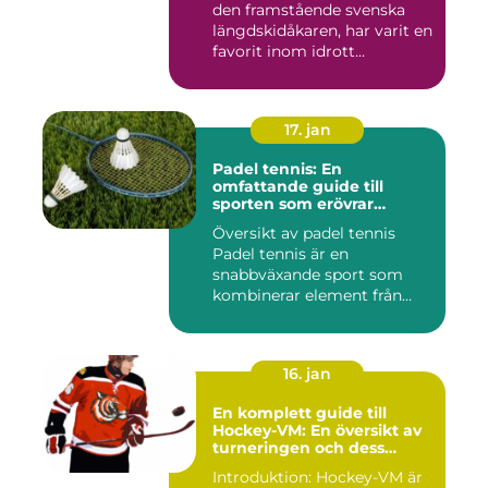
den framstående svenska
längdskidåkaren, har varit en
favorit inom idrott...
17. jan
Padel tennis: En
omfattande guide till
sporten som erövrar
världen
Översikt av padel tennis
Padel tennis är en
snabbväxande sport som
kombinerar element från
tennis o...
16. jan
En komplett guide till
Hockey-VM: En översikt av
turneringen och dess
varianter
Introduktion: Hockey-VM är