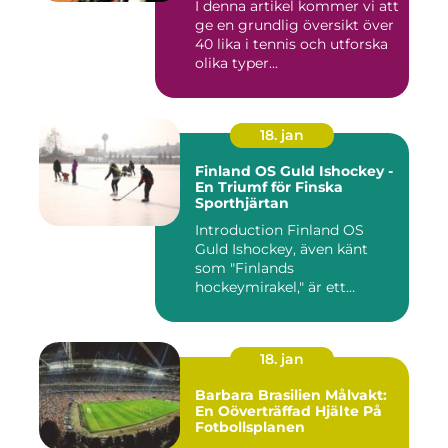
I denna artikel kommer vi att
spännande och
ge en grundlig översikt över
frustrerande för spelare
och fans
40 lika i tennis och utforska
olika typer...
18. jan
Finland OS Guld Ishockey -
En Triumf för Finska
Sporthjärtan
Introduction Finland OS
Guld Ishockey, även känt
som "Finlands
hockeymirakel," är ett
fenomen som h...
18. jan
Barbara Brasilien Målvakt:
En Oöverträffad Hjälte På
Fotbollsplanen