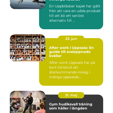
En Uppblåsbar kajak har gått
från att vara en udda produkt
till att bli ett seriöst
alternativ till ...
23. jun
After work i Uppsala: En
guide till avslappnade
kvällar
After work Uppsala har på
kort tid blivit ett
återkommande inslag i
många uppsalab...
31. maj
Gym hudiksvall träning
som håller i längden