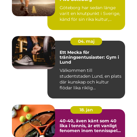
Göteborg har sedan länge
varit en knutpunkt i Sverige,
känd för sin rika kultur,...
04. maj
Ett Mecka för
träningsentusiaster: Gym i
Lund
Välkommen till
studentstaden Lund, en plats
där kunskap och kultur
flödar lika riklig...
18. jan
40-40, även känt som 40
lika i tennis, är ett vanligt
fenomen inom tennisspelet
som kan vara både