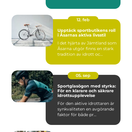
12. feb
Upptäck sportbutikens roll
i Åsarnas aktiva livsstil
I det hjärta av Jämtland som
Åsarna utgör finns en stark
tradition av idrott oc...
05. sep
Sportglasögon med styrka:
För en klarare och säkrare
idrottsupplevelse
För den aktive idrottaren är
synkvaliteten en avgörande
faktor för både pr...