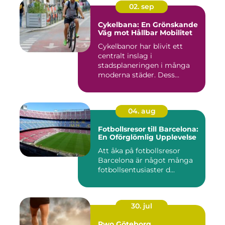
02. sep
Cykelbana: En Grönskande
Väg mot Hållbar Mobilitet
Cykelbanor har blivit ett
centralt inslag i
stadsplaneringen i många
moderna städer. Dess...
04. aug
Fotbollsresor till Barcelona:
En Oförglömlig Upplevelse
Att åka på fotbollsresor
Barcelona är något många
fotbollsentusiaster d...
30. jul
Pwo Göteborg