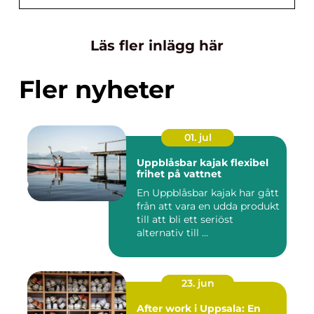
Läs fler inlägg här
Fler nyheter
01. jul
Uppblåsbar kajak flexibel
frihet på vattnet
En Uppblåsbar kajak har gått
från att vara en udda produkt
till att bli ett seriöst
alternativ till ...
23. jun
After work i Uppsala: En