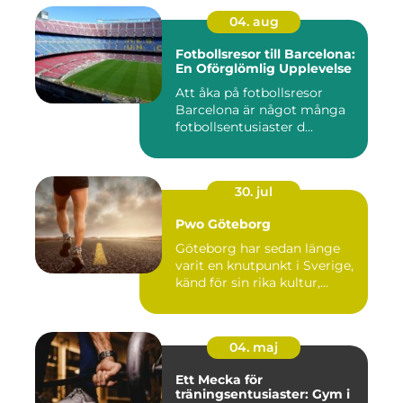
04. aug
Fotbollsresor till Barcelona:
En Oförglömlig Upplevelse
Att åka på fotbollsresor
Barcelona är något många
fotbollsentusiaster d...
30. jul
Pwo Göteborg
Göteborg har sedan länge
varit en knutpunkt i Sverige,
känd för sin rika kultur,...
04. maj
Ett Mecka för
träningsentusiaster: Gym i