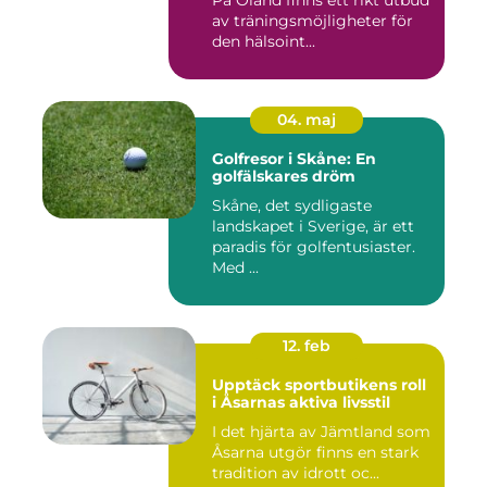
av träningsmöjligheter för
den hälsoint...
04. maj
Golfresor i Skåne: En
golfälskares dröm
Skåne, det sydligaste
landskapet i Sverige, är ett
paradis för golfentusiaster.
Med ...
12. feb
Upptäck sportbutikens roll
i Åsarnas aktiva livsstil
I det hjärta av Jämtland som
Åsarna utgör finns en stark
tradition av idrott oc...