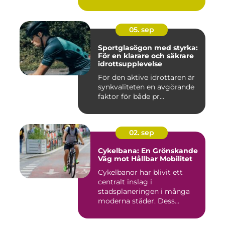
05. sep
Sportglasögon med styrka:
För en klarare och säkrare
idrottsupplevelse
För den aktive idrottaren är
synkvaliteten en avgörande
faktor för både pr...
02. sep
Cykelbana: En Grönskande
Väg mot Hållbar Mobilitet
Cykelbanor har blivit ett
centralt inslag i
stadsplaneringen i många
moderna städer. Dess...