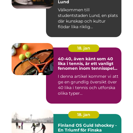
Lund
Välkommen till
studentstaden Lund, en plats
där kunskap och kultur
flödar lika riklig...
18. jan
40-40, även känt som 40
lika i tennis, är ett vanligt
fenomen inom tennisspelet
som kan vara både
I denna artikel kommer vi att
spännande och
ge en grundlig översikt över
frustrerande för spelare
och fans
40 lika i tennis och utforska
olika typer...
18. jan
Finland OS Guld Ishockey -
En Triumf för Finska