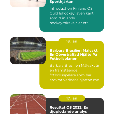
Sporthjärtan
Introduction Finland OS
Guld Ishockey, även känt
som "Finlands
hockeymirakel," är ett
fenomen som h...
18. jan
Barbara Brasilien Målvakt:
En Oöverträffad Hjälte På
Fotbollsplanen
Barbara Brasilien Målvakt är
en framstående
fotbollsspelare som har
erövrat världens hjärtan med
sin...
17. jan
Resultat OS 2022: En
djuplodande analys