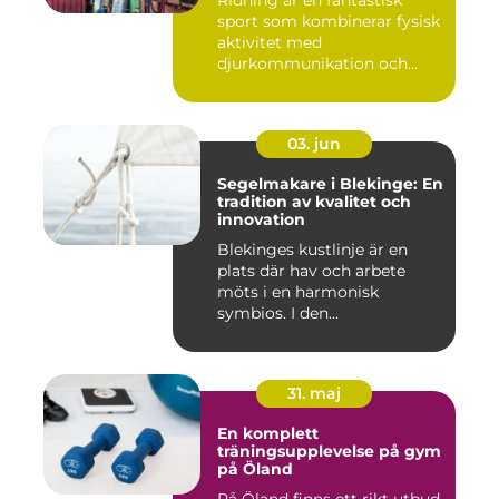
sport som kombinerar fysisk
aktivitet med
djurkommunikation och
naturu...
03. jun
Segelmakare i Blekinge: En
tradition av kvalitet och
innovation
Blekinges kustlinje är en
plats där hav och arbete
möts i en harmonisk
symbios. I den...
31. maj
En komplett
träningsupplevelse på gym
på Öland
På Öland finns ett rikt utbud