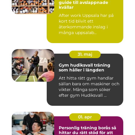
guide till avslappnade
kvällar
After work Uppsala har på
kort tid blivit ett
återkommande inslag i
många uppsalab...
31. maj
Gym hudiksvall träning
som håller i längden
Att hitta rätt gym handlar
sällan bara om maskiner och
vikter. Många som söker
efter gym Hudiksvall ...
01. apr
Personlig träning borås så
hittar du rätt stöd för att