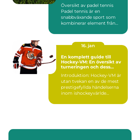
världen
Översikt av padel tennis
Padel tennis är en
snabbväxande sport som
kombinerar element från
tennis o...
16. jan
En komplett guide till
Hockey-VM: En översikt av
turneringen och dess
varianter
Introduktion: Hockey-VM är
utan tvekan en av de mest
prestigefyllda händelserna
inom ishockeyvärlde...