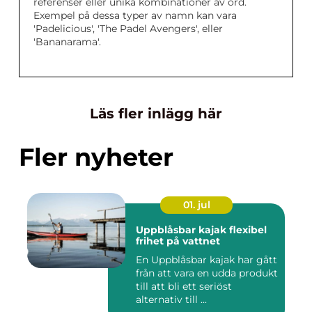
referenser eller unika kombinationer av ord.
Exempel på dessa typer av namn kan vara
'Padelicious', 'The Padel Avengers', eller
'Bananarama'.
Läs fler inlägg här
Fler nyheter
01. jul
Uppblåsbar kajak flexibel
frihet på vattnet
En Uppblåsbar kajak har gått
från att vara en udda produkt
till att bli ett seriöst
alternativ till ...