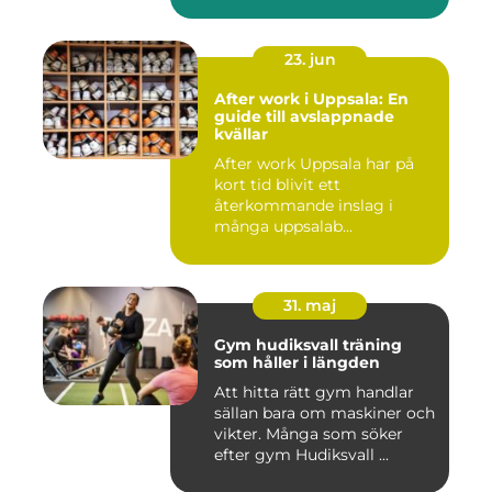
23. jun
After work i Uppsala: En
guide till avslappnade
kvällar
After work Uppsala har på
kort tid blivit ett
återkommande inslag i
många uppsalab...
31. maj
Gym hudiksvall träning
som håller i längden
Att hitta rätt gym handlar
sällan bara om maskiner och
vikter. Många som söker
efter gym Hudiksvall ...