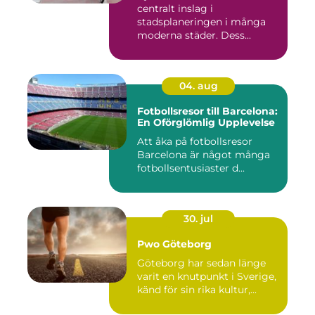
centralt inslag i
stadsplaneringen i många
moderna städer. Dess...
04. aug
Fotbollsresor till Barcelona:
En Oförglömlig Upplevelse
Att åka på fotbollsresor
Barcelona är något många
fotbollsentusiaster d...
30. jul
Pwo Göteborg
Göteborg har sedan länge
varit en knutpunkt i Sverige,
känd för sin rika kultur,...