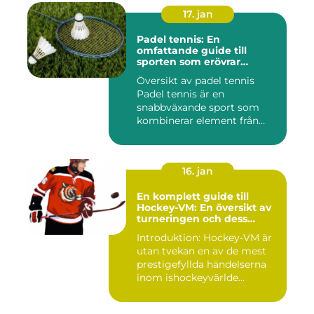
17. jan
Padel tennis: En
omfattande guide till
sporten som erövrar
världen
Översikt av padel tennis
Padel tennis är en
snabbväxande sport som
kombinerar element från
tennis o...
16. jan
En komplett guide till
Hockey-VM: En översikt av
turneringen och dess
varianter
Introduktion: Hockey-VM är
utan tvekan en av de mest
prestigefyllda händelserna
inom ishockeyvärlde...