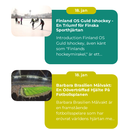
18. jan
Finland OS Guld Ishockey -
En Triumf för Finska
Sporthjärtan
Introduction Finland OS
Guld Ishockey, även känt
som "Finlands
hockeymirakel," är ett
fenomen som h...
18. jan
Barbara Brasilien Målvakt:
En Oöverträffad Hjälte På
Fotbollsplanen
Barbara Brasilien Målvakt är
en framstående
fotbollsspelare som har
erövrat världens hjärtan med
sin...