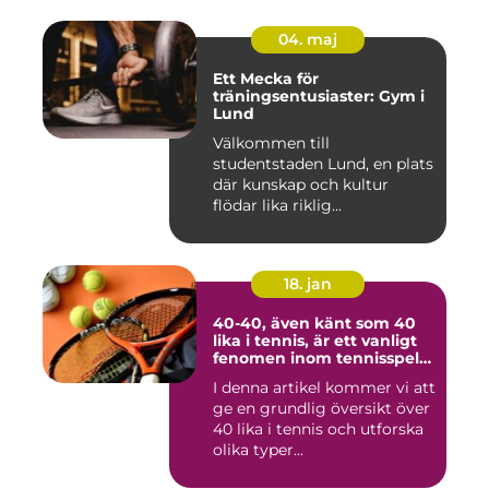
04. maj
Ett Mecka för
träningsentusiaster: Gym i
Lund
Välkommen till
studentstaden Lund, en plats
där kunskap och kultur
flödar lika riklig...
18. jan
40-40, även känt som 40
lika i tennis, är ett vanligt
fenomen inom tennisspelet
som kan vara både
I denna artikel kommer vi att
spännande och
ge en grundlig översikt över
frustrerande för spelare
och fans
40 lika i tennis och utforska
olika typer...