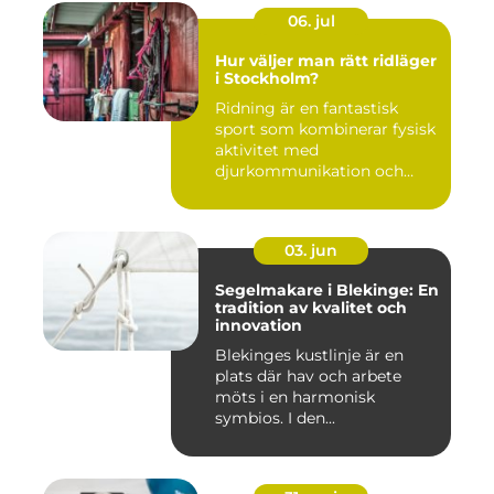
06. jul
Hur väljer man rätt ridläger
i Stockholm?
Ridning är en fantastisk
sport som kombinerar fysisk
aktivitet med
djurkommunikation och
naturu...
03. jun
Segelmakare i Blekinge: En
tradition av kvalitet och
innovation
Blekinges kustlinje är en
plats där hav och arbete
möts i en harmonisk
symbios. I den...