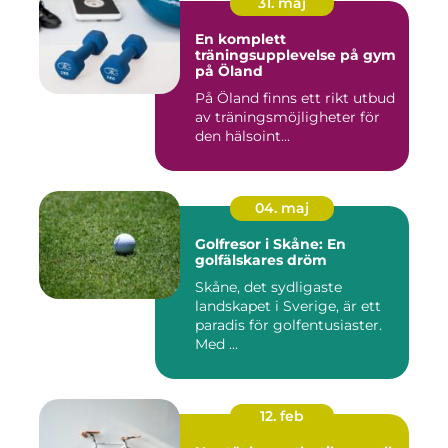
31. maj
En komplett
träningsupplevelse på gym
på Öland
På Öland finns ett rikt utbud
av träningsmöjligheter för
den hälsoint...
04. maj
Golfresor i Skåne: En
golfälskares dröm
Skåne, det sydligaste
landskapet i Sverige, är ett
paradis för golfentusiaster.
Med ...
12. feb