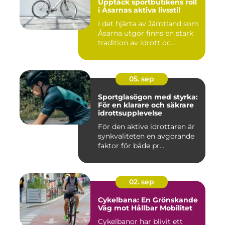
Upptäck sportbutikens roll
i Åsarnas aktiva livsstil
I det hjärta av Jämtland som
Åsarna utgör finns en stark
tradition av idrott oc...
05. sep
Sportglasögon med styrka:
För en klarare och säkrare
idrottsupplevelse
För den aktive idrottaren är
synkvaliteten en avgörande
faktor för både pr...
02. sep
Cykelbana: En Grönskande
Väg mot Hållbar Mobilitet
Cykelbanor har blivit ett