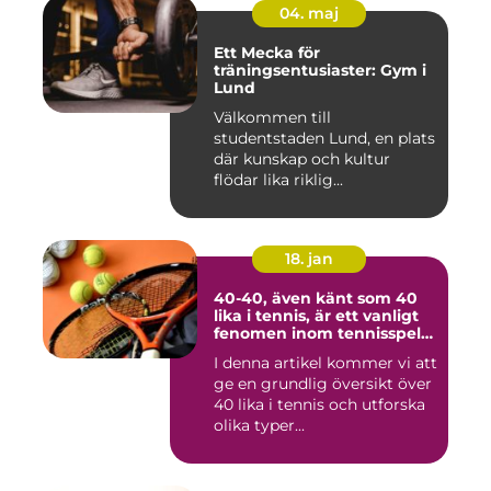
04. maj
Ett Mecka för
träningsentusiaster: Gym i
Lund
Välkommen till
studentstaden Lund, en plats
där kunskap och kultur
flödar lika riklig...
18. jan
40-40, även känt som 40
lika i tennis, är ett vanligt
fenomen inom tennisspelet
som kan vara både
I denna artikel kommer vi att
spännande och
ge en grundlig översikt över
frustrerande för spelare
och fans
40 lika i tennis och utforska
olika typer...