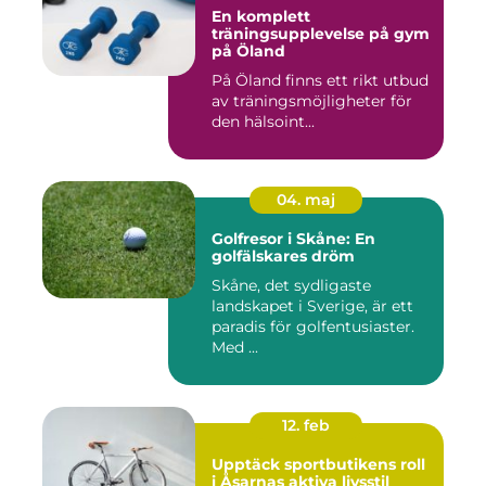
En komplett
träningsupplevelse på gym
på Öland
På Öland finns ett rikt utbud
av träningsmöjligheter för
den hälsoint...
04. maj
Golfresor i Skåne: En
golfälskares dröm
Skåne, det sydligaste
landskapet i Sverige, är ett
paradis för golfentusiaster.
Med ...
12. feb
Upptäck sportbutikens roll
i Åsarnas aktiva livsstil