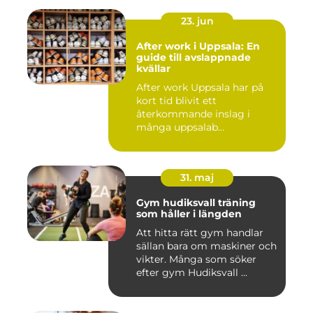
23. jun
After work i Uppsala: En
guide till avslappnade
kvällar
After work Uppsala har på
kort tid blivit ett
återkommande inslag i
många uppsalab...
31. maj
Gym hudiksvall träning
som håller i längden
Att hitta rätt gym handlar
sällan bara om maskiner och
vikter. Många som söker
efter gym Hudiksvall ...