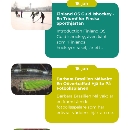
18. jan
Finland OS Guld Ishockey -
En Triumf för Finska
Sporthjärtan
Introduction Finland OS
Guld Ishockey, även känt
som "Finlands
hockeymirakel," är ett
fenomen som h...
18. jan
Barbara Brasilien Målvakt:
En Oöverträffad Hjälte På
Fotbollsplanen
Barbara Brasilien Målvakt är
en framstående
fotbollsspelare som har
erövrat världens hjärtan med
sin...