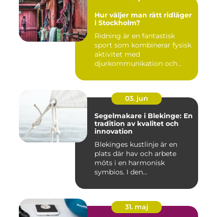
Hur väljer man rätt ridläger
i Stockholm?
Ridning är en fantastisk
sport som kombinerar fysisk
aktivitet med
djurkommunikation och
naturu...
03. jun
Segelmakare i Blekinge: En
tradition av kvalitet och
innovation
Blekinges kustlinje är en
plats där hav och arbete
möts i en harmonisk
symbios. I den...
31. maj