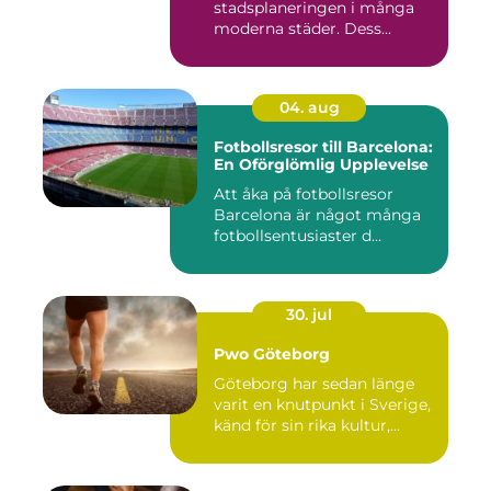
stadsplaneringen i många
moderna städer. Dess...
04. aug
Fotbollsresor till Barcelona:
En Oförglömlig Upplevelse
Att åka på fotbollsresor
Barcelona är något många
fotbollsentusiaster d...
30. jul
Pwo Göteborg
Göteborg har sedan länge
varit en knutpunkt i Sverige,
känd för sin rika kultur,...