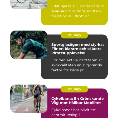
I det hjärta av Jämtland som
Åsarna utgör finns en stark
tradition av idrott oc...
05. sep
Sportglasögon med styrka:
För en klarare och säkrare
idrottsupplevelse
För den aktive idrottaren är
synkvaliteten en avgörande
faktor för både pr...
02. sep
Cykelbana: En Grönskande
Väg mot Hållbar Mobilitet
Cykelbanor har blivit ett
centralt inslag i