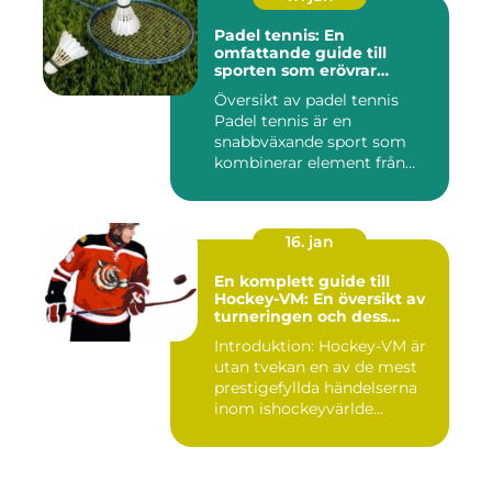
Padel tennis: En
omfattande guide till
sporten som erövrar
världen
Översikt av padel tennis
Padel tennis är en
snabbväxande sport som
kombinerar element från
tennis o...
16. jan
En komplett guide till
Hockey-VM: En översikt av
turneringen och dess
varianter
Introduktion: Hockey-VM är
utan tvekan en av de mest
prestigefyllda händelserna
inom ishockeyvärlde...