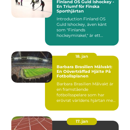
Finland OS Guld Ishockey -
En Triumf för Finska
Sporthjärtan
Introduction Finland OS
Guld Ishockey, även känt
som "Finlands
hockeymirakel," är ett
fenomen som h...
18. jan
Barbara Brasilien Målvakt:
En Oöverträffad Hjälte På
Fotbollsplanen
Barbara Brasilien Målvakt är
en framstående
fotbollsspelare som har
erövrat världens hjärtan med
sin...
17. jan