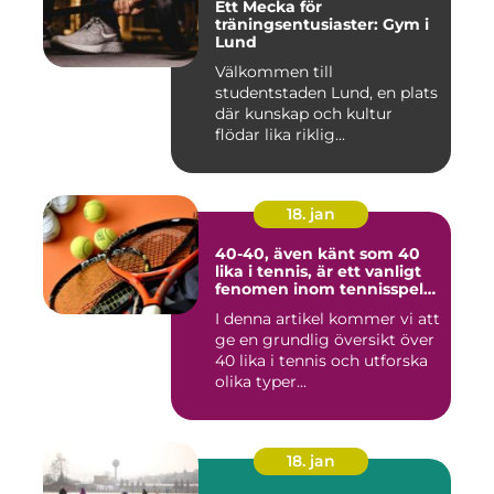
Ett Mecka för
träningsentusiaster: Gym i
Lund
Välkommen till
studentstaden Lund, en plats
där kunskap och kultur
flödar lika riklig...
18. jan
40-40, även känt som 40
lika i tennis, är ett vanligt
fenomen inom tennisspelet
som kan vara både
I denna artikel kommer vi att
spännande och
ge en grundlig översikt över
frustrerande för spelare
och fans
40 lika i tennis och utforska
olika typer...
18. jan