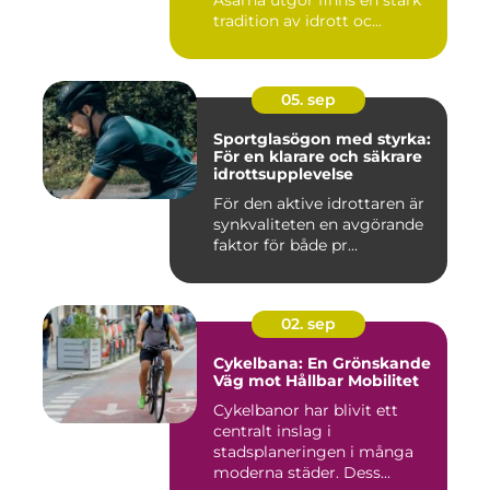
tradition av idrott oc...
05. sep
Sportglasögon med styrka:
För en klarare och säkrare
idrottsupplevelse
För den aktive idrottaren är
synkvaliteten en avgörande
faktor för både pr...
02. sep
Cykelbana: En Grönskande
Väg mot Hållbar Mobilitet
Cykelbanor har blivit ett
centralt inslag i
stadsplaneringen i många
moderna städer. Dess...