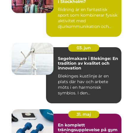
i Stockholm?
Ridning är en fantastisk
sport som kombinerar fysisk
aktivitet med
djurkommunikation och
naturu...
03. jun
Segelmakare i Blekinge: En
tradition av kvalitet och
innovation
Blekinges kustlinje är en
plats där hav och arbete
möts i en harmonisk
symbios. I den...
31. maj
En komplett
träningsupplevelse på gym