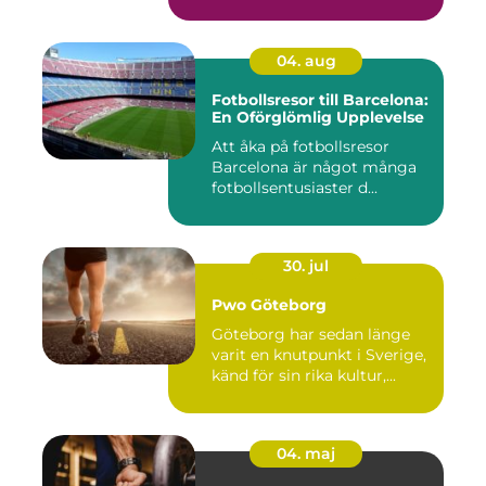
04. aug
Fotbollsresor till Barcelona:
En Oförglömlig Upplevelse
Att åka på fotbollsresor
Barcelona är något många
fotbollsentusiaster d...
30. jul
Pwo Göteborg
Göteborg har sedan länge
varit en knutpunkt i Sverige,
känd för sin rika kultur,...
04. maj