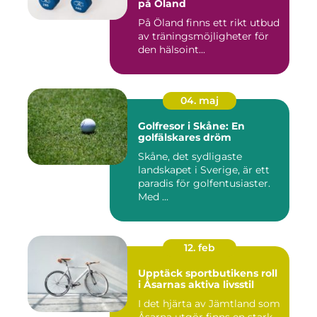
på Öland
På Öland finns ett rikt utbud
av träningsmöjligheter för
den hälsoint...
04. maj
Golfresor i Skåne: En
golfälskares dröm
Skåne, det sydligaste
landskapet i Sverige, är ett
paradis för golfentusiaster.
Med ...
12. feb
Upptäck sportbutikens roll
i Åsarnas aktiva livsstil
I det hjärta av Jämtland som
Åsarna utgör finns en stark