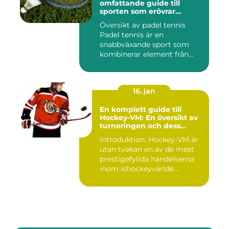
omfattande guide till
sporten som erövrar
världen
Översikt av padel tennis
Padel tennis är en
snabbväxande sport som
kombinerar element från
tennis o...
16. jan
En komplett guide till
Hockey-VM: En översikt av
turneringen och dess
varianter
Introduktion: Hockey-VM är
utan tvekan en av de mest
prestigefyllda händelserna
inom ishockeyvärlde...