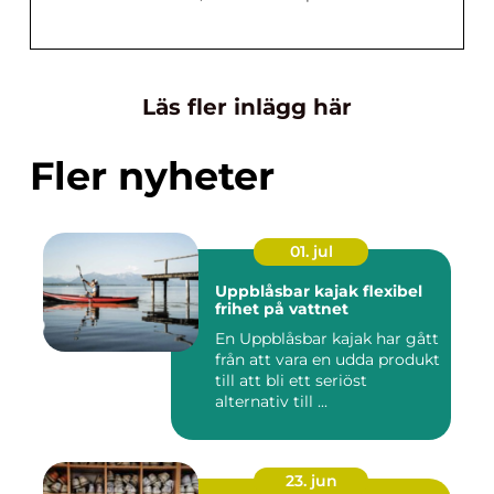
Läs fler inlägg här
Fler nyheter
01. jul
Uppblåsbar kajak flexibel
frihet på vattnet
En Uppblåsbar kajak har gått
från att vara en udda produkt
till att bli ett seriöst
alternativ till ...
23. jun