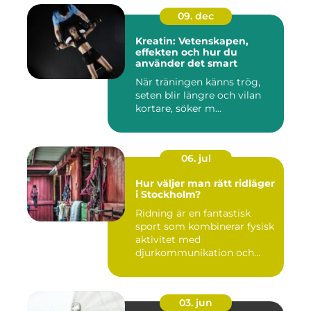
09. dec
Kreatin: Vetenskapen,
effekten och hur du
använder det smart
När träningen känns trög,
seten blir längre och vilan
kortare, söker m...
06. jul
Hur väljer man rätt ridläger
i Stockholm?
Ridning är en fantastisk
sport som kombinerar fysisk
aktivitet med
djurkommunikation och
naturu...
03. jun