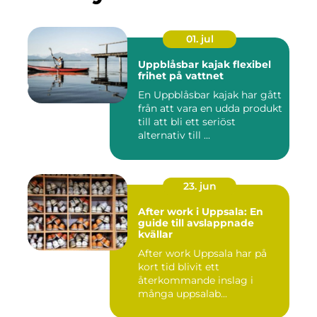
01. jul
Uppblåsbar kajak flexibel
frihet på vattnet
En Uppblåsbar kajak har gått
från att vara en udda produkt
till att bli ett seriöst
alternativ till ...
23. jun
After work i Uppsala: En
guide till avslappnade
kvällar
After work Uppsala har på
kort tid blivit ett
återkommande inslag i
många uppsalab...