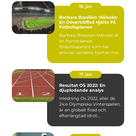
18. jan
Barbara Brasilien Målvakt:
En Oöverträffad Hjälte På
Fotbollsplanen
Barbara Brasilien Målvakt är
en framstående
fotbollsspelare som har
erövrat världens hjärtan med
sin...
17. jan
Resultat OS 2022: En
djuplodande analys
Inledning Os 2022, eller de
24:e Olympiska Vinterspelen,
är en globalt firad och
efterlängtad idrot...