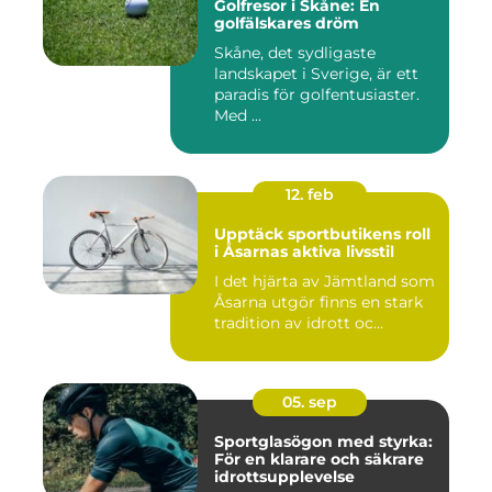
Golfresor i Skåne: En
golfälskares dröm
Skåne, det sydligaste
landskapet i Sverige, är ett
paradis för golfentusiaster.
Med ...
12. feb
Upptäck sportbutikens roll
i Åsarnas aktiva livsstil
I det hjärta av Jämtland som
Åsarna utgör finns en stark
tradition av idrott oc...
05. sep
Sportglasögon med styrka:
För en klarare och säkrare
idrottsupplevelse