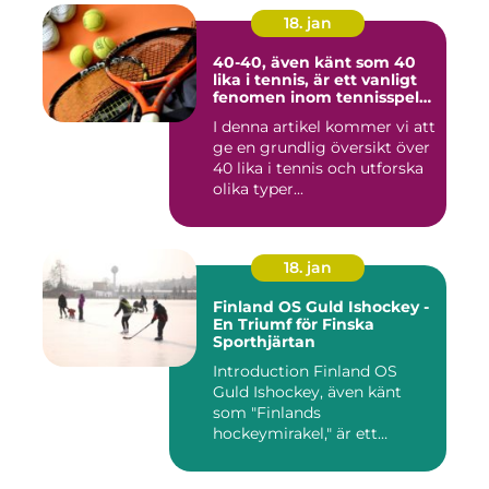
18. jan
40-40, även känt som 40
lika i tennis, är ett vanligt
fenomen inom tennisspelet
som kan vara både
I denna artikel kommer vi att
spännande och
ge en grundlig översikt över
frustrerande för spelare
och fans
40 lika i tennis och utforska
olika typer...
18. jan
Finland OS Guld Ishockey -
En Triumf för Finska
Sporthjärtan
Introduction Finland OS
Guld Ishockey, även känt
som "Finlands
hockeymirakel," är ett
fenomen som h...