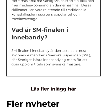
Herrarnas final har vanligtvis en större publik och
mer medieexponering än damernas final. Dessa
skillnader kan vara relaterade till traditionella
könsskillnader i sportens popularitet och
mediacoverage.
Vad är SM-finalen i
innebandy?
SM-finalen i innebandy är den sista och mest
avgörande matchen i Svenska Superligan (SSL),
där Sveriges bästa innebandylag möts för att
göra upp om titeln som svenska mästare.
Läs fler inlägg här
Fler nyheter