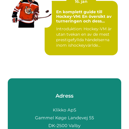
16. jan
En komplett guide till
Hockey-VM: En översikt av
turneringen och dess
varianter
Introduktion: Hockey-VM är
utan tvekan en av de mest
prestigefyllda händelserna
inom ishockeyvärlde...
Adress