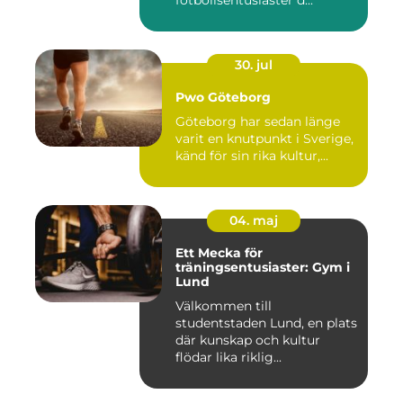
fotbollsentusiaster d...
30. jul
Pwo Göteborg
Göteborg har sedan länge
varit en knutpunkt i Sverige,
känd för sin rika kultur,...
04. maj
Ett Mecka för
träningsentusiaster: Gym i
Lund
Välkommen till
studentstaden Lund, en plats
där kunskap och kultur
flödar lika riklig...