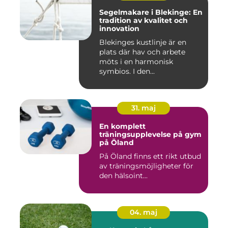
Segelmakare i Blekinge: En
tradition av kvalitet och
innovation
Blekinges kustlinje är en
plats där hav och arbete
möts i en harmonisk
symbios. I den...
31. maj
En komplett
träningsupplevelse på gym
på Öland
På Öland finns ett rikt utbud
av träningsmöjligheter för
den hälsoint...
04. maj