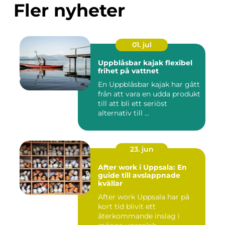
Fler nyheter
01. jul
Uppblåsbar kajak flexibel
frihet på vattnet
En Uppblåsbar kajak har gått
från att vara en udda produkt
till att bli ett seriöst
alternativ till ...
23. jun
After work i Uppsala: En
guide till avslappnade
kvällar
After work Uppsala har på
kort tid blivit ett
återkommande inslag i