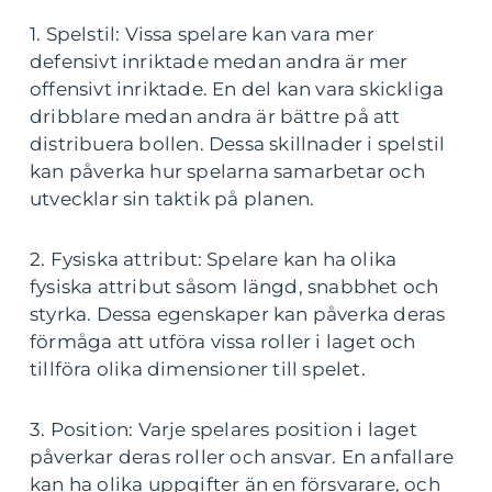
1. Spelstil: Vissa spelare kan vara mer
defensivt inriktade medan andra är mer
offensivt inriktade. En del kan vara skickliga
dribblare medan andra är bättre på att
distribuera bollen. Dessa skillnader i spelstil
kan påverka hur spelarna samarbetar och
utvecklar sin taktik på planen.
2. Fysiska attribut: Spelare kan ha olika
fysiska attribut såsom längd, snabbhet och
styrka. Dessa egenskaper kan påverka deras
förmåga att utföra vissa roller i laget och
tillföra olika dimensioner till spelet.
3. Position: Varje spelares position i laget
påverkar deras roller och ansvar. En anfallare
kan ha olika uppgifter än en försvarare, och