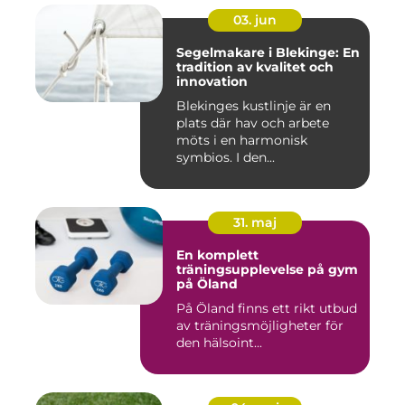
03. jun
Segelmakare i Blekinge: En
tradition av kvalitet och
innovation
Blekinges kustlinje är en
plats där hav och arbete
möts i en harmonisk
symbios. I den...
31. maj
En komplett
träningsupplevelse på gym
på Öland
På Öland finns ett rikt utbud
av träningsmöjligheter för
den hälsoint...