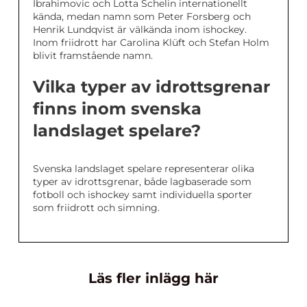
Ibrahimovic och Lotta Schelin internationellt
kända, medan namn som Peter Forsberg och
Henrik Lundqvist är välkända inom ishockey.
Inom friidrott har Carolina Klüft och Stefan Holm
blivit framstående namn.
Vilka typer av idrottsgrenar
finns inom svenska
landslaget spelare?
Svenska landslaget spelare representerar olika
typer av idrottsgrenar, både lagbaserade som
fotboll och ishockey samt individuella sporter
som friidrott och simning.
Läs fler inlägg här