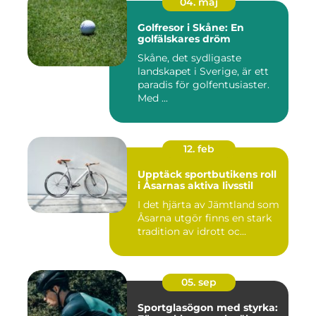
04. maj
Golfresor i Skåne: En
golfälskares dröm
Skåne, det sydligaste
landskapet i Sverige, är ett
paradis för golfentusiaster.
Med ...
12. feb
Upptäck sportbutikens roll
i Åsarnas aktiva livsstil
I det hjärta av Jämtland som
Åsarna utgör finns en stark
tradition av idrott oc...
05. sep
Sportglasögon med styrka: