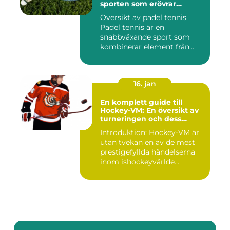
sporten som erövrar
världen
Översikt av padel tennis
Padel tennis är en
snabbväxande sport som
kombinerar element från
tennis o...
16. jan
En komplett guide till
Hockey-VM: En översikt av
turneringen och dess
varianter
Introduktion: Hockey-VM är
utan tvekan en av de mest
prestigefyllda händelserna
inom ishockeyvärlde...