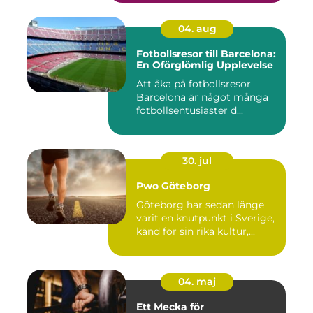
04. aug
Fotbollsresor till Barcelona:
En Oförglömlig Upplevelse
Att åka på fotbollsresor
Barcelona är något många
fotbollsentusiaster d...
30. jul
Pwo Göteborg
Göteborg har sedan länge
varit en knutpunkt i Sverige,
känd för sin rika kultur,...
04. maj
Ett Mecka för