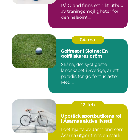
På Öland finns ett rikt utbud
av träningsmöjligheter för
den hälsoint...
04. maj
Golfresor i Skåne: En
golfälskares dröm
Skåne, det sydligaste
landskapet i Sverige, är ett
paradis för golfentusiaster.
Med ...
12. feb
Upptäck sportbutikens roll
i Åsarnas aktiva livsstil
I det hjärta av Jämtland som
Åsarna utgör finns en stark