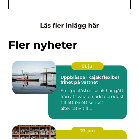
Läs fler inlägg här
Fler nyheter
01. jul
Uppblåsbar kajak flexibel
frihet på vattnet
En Uppblåsbar kajak har gått
från att vara en udda produkt
till att bli ett seriöst
alternativ till ...
23. jun