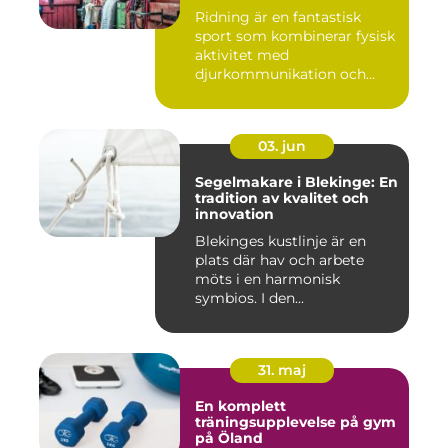
Ridning är en fantastisk
sport som kombinerar fysisk
aktivitet med
djurkommunikation och
naturu...
03. jun
Segelmakare i Blekinge: En
tradition av kvalitet och
innovation
Blekinges kustlinje är en
plats där hav och arbete
möts i en harmonisk
symbios. I den...
31. maj
En komplett
träningsupplevelse på gym
på Öland