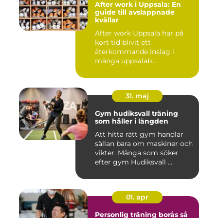
After work i Uppsala: En
guide till avslappnade
kvällar
After work Uppsala har på
kort tid blivit ett
återkommande inslag i
många uppsalab...
31. maj
Gym hudiksvall träning
som håller i längden
Att hitta rätt gym handlar
sällan bara om maskiner och
vikter. Många som söker
efter gym Hudiksvall ...
01. apr
Personlig träning borås så