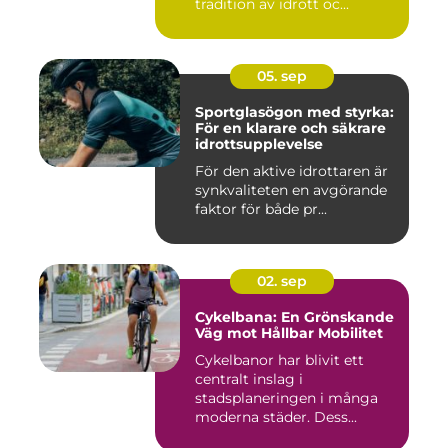
tradition av idrott oc...
05. sep
Sportglasögon med styrka:
För en klarare och säkrare
idrottsupplevelse
För den aktive idrottaren är
synkvaliteten en avgörande
faktor för både pr...
02. sep
Cykelbana: En Grönskande
Väg mot Hållbar Mobilitet
Cykelbanor har blivit ett
centralt inslag i
stadsplaneringen i många
moderna städer. Dess...