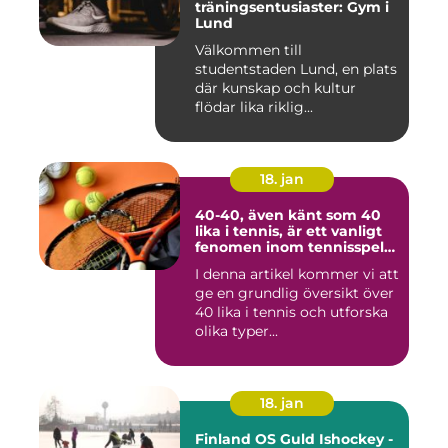
träningsentusiaster: Gym i
Lund
Välkommen till
studentstaden Lund, en plats
där kunskap och kultur
flödar lika riklig...
18. jan
40-40, även känt som 40
lika i tennis, är ett vanligt
fenomen inom tennisspelet
som kan vara både
I denna artikel kommer vi att
spännande och
ge en grundlig översikt över
frustrerande för spelare
och fans
40 lika i tennis och utforska
olika typer...
18. jan
Finland OS Guld Ishockey -