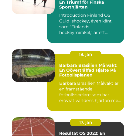
En Triumf för Finska
Sporthjärtan
Introduction Finland OS
Guld Ishockey, även känt
som "Finlands
hockeymirakel," är ett
fenomen som h...
18. jan
Barbara Brasilien Målvakt:
En Oöverträffad Hjälte På
Fotbollsplanen
Barbara Brasilien Målvakt är
en framstående
fotbollsspelare som har
erövrat världens hjärtan med
sin...
17. jan
Resultat OS 2022: En