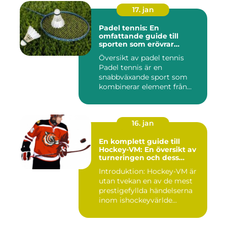
17. jan
Padel tennis: En
omfattande guide till
sporten som erövrar
världen
Översikt av padel tennis
Padel tennis är en
snabbväxande sport som
kombinerar element från
tennis o...
16. jan
En komplett guide till
Hockey-VM: En översikt av
turneringen och dess
varianter
Introduktion: Hockey-VM är
utan tvekan en av de mest
prestigefyllda händelserna
inom ishockeyvärlde...