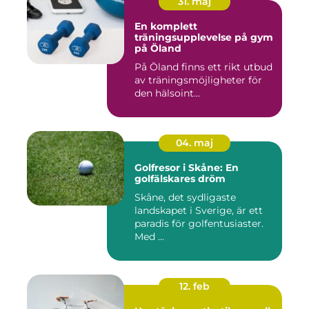
31. maj
En komplett
träningsupplevelse på gym
på Öland
På Öland finns ett rikt utbud
av träningsmöjligheter för
den hälsoint...
04. maj
Golfresor i Skåne: En
golfälskares dröm
Skåne, det sydligaste
landskapet i Sverige, är ett
paradis för golfentusiaster.
Med ...
12. feb