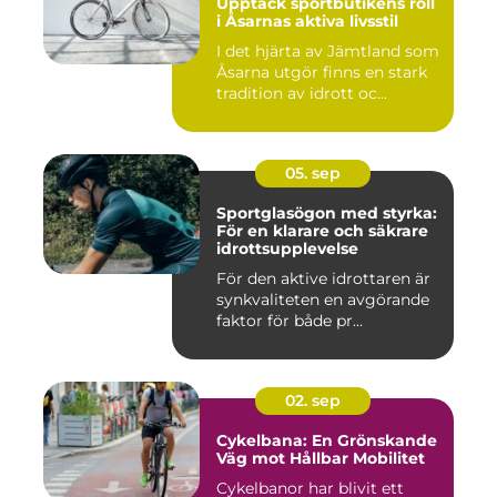
Upptäck sportbutikens roll
i Åsarnas aktiva livsstil
I det hjärta av Jämtland som
Åsarna utgör finns en stark
tradition av idrott oc...
05. sep
Sportglasögon med styrka:
För en klarare och säkrare
idrottsupplevelse
För den aktive idrottaren är
synkvaliteten en avgörande
faktor för både pr...
02. sep
Cykelbana: En Grönskande
Väg mot Hållbar Mobilitet
Cykelbanor har blivit ett