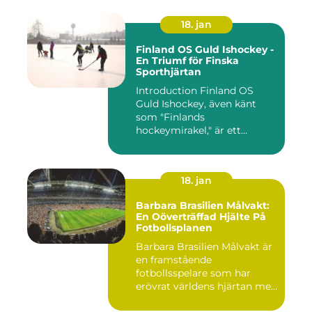
18. jan
Finland OS Guld Ishockey -
En Triumf för Finska
Sporthjärtan
Introduction Finland OS
Guld Ishockey, även känt
som "Finlands
hockeymirakel," är ett
fenomen som h...
18. jan
Barbara Brasilien Målvakt:
En Oöverträffad Hjälte På
Fotbollsplanen
Barbara Brasilien Målvakt är
en framstående
fotbollsspelare som har
erövrat världens hjärtan med
sin...