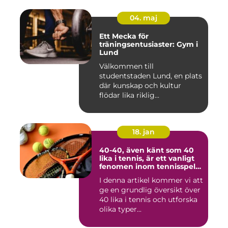
04. maj
Ett Mecka för
träningsentusiaster: Gym i
Lund
Välkommen till
studentstaden Lund, en plats
där kunskap och kultur
flödar lika riklig...
18. jan
40-40, även känt som 40
lika i tennis, är ett vanligt
fenomen inom tennisspelet
som kan vara både
I denna artikel kommer vi att
spännande och
ge en grundlig översikt över
frustrerande för spelare
och fans
40 lika i tennis och utforska
olika typer...