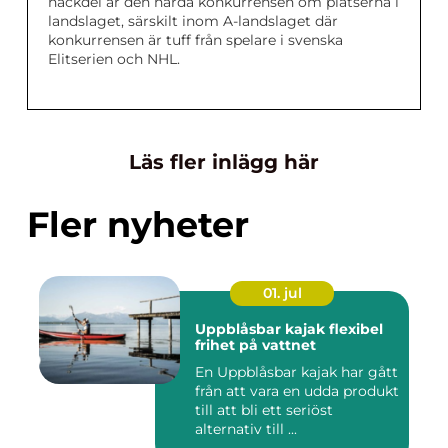
nackdel är den hårda konkurrensen om platserna i
landslaget, särskilt inom A-landslaget där
konkurrensen är tuff från spelare i svenska
Elitserien och NHL.
Läs fler inlägg här
Fler nyheter
01. jul
Uppblåsbar kajak flexibel
frihet på vattnet
En Uppblåsbar kajak har gått
från att vara en udda produkt
till att bli ett seriöst
alternativ till ...