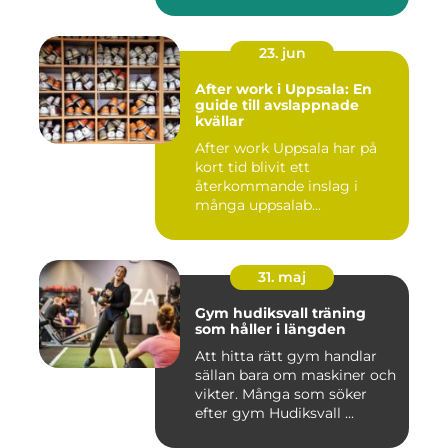
23. jun
After work i Uppsala: En
guide till avslappnade
kvällar
After work Uppsala har på
kort tid blivit ett
återkommande inslag i
många uppsalab...
31. maj
Gym hudiksvall träning
som håller i längden
Att hitta rätt gym handlar
sällan bara om maskiner och
vikter. Många som söker
efter gym Hudiksvall ...