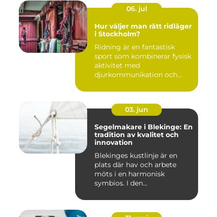
06. jul
Hur väljer man rätt ridläger
i Stockholm?
Ridning är en fantastisk
sport som kombinerar fysisk
aktivitet med
djurkommunikation och
naturu...
03. jun
Segelmakare i Blekinge: En
tradition av kvalitet och
innovation
Blekinges kustlinje är en
plats där hav och arbete
möts i en harmonisk
symbios. I den...