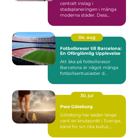
centralt inslag i
stadsplaneringen i många
moderna städer. Dess...
04. aug
Fotbollsresor till Barcelona:
En Oförglömlig Upplevelse
Att åka på fotbollsresor
Barcelona är något många
fotbollsentusiaster d...
30. jul
Pwo Göteborg
Göteborg har sedan länge
varit en knutpunkt i Sverige,
känd för sin rika kultur,...