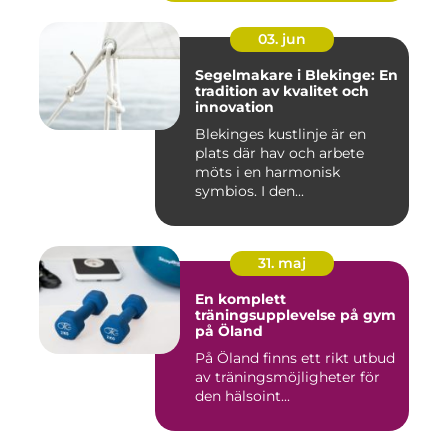
03. jun
Segelmakare i Blekinge: En
tradition av kvalitet och
innovation
Blekinges kustlinje är en
plats där hav och arbete
möts i en harmonisk
symbios. I den...
31. maj
En komplett
träningsupplevelse på gym
på Öland
På Öland finns ett rikt utbud
av träningsmöjligheter för
den hälsoint...