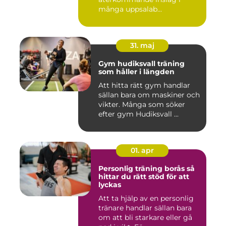
många uppsalab...
31. maj
Gym hudiksvall träning
som håller i längden
Att hitta rätt gym handlar
sällan bara om maskiner och
vikter. Många som söker
efter gym Hudiksvall ...
01. apr
Personlig träning borås så
hittar du rätt stöd för att
lyckas
Att ta hjälp av en personlig
tränare handlar sällan bara
om att bli starkare eller gå