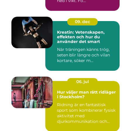
ned i vikt. Fö...
09. dec
Kreatin: Vetenskapen,
effekten och hur du
använder det smart
När träningen känns trög,
seten blir längre och vilan
kortare, söker m...
06. jul
Hur väljer man rätt ridläger
i Stockholm?
Ridning är en fantastisk
sport som kombinerar fysisk
aktivitet med
djurkommunikation och
naturu...