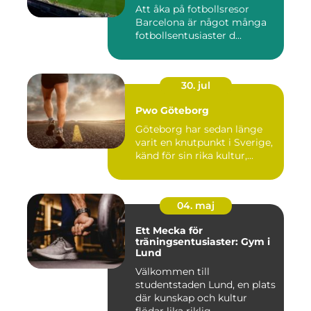
Att åka på fotbollsresor
Barcelona är något många
fotbollsentusiaster d...
30. jul
Pwo Göteborg
Göteborg har sedan länge
varit en knutpunkt i Sverige,
känd för sin rika kultur,...
04. maj
Ett Mecka för
träningsentusiaster: Gym i
Lund
Välkommen till
studentstaden Lund, en plats
där kunskap och kultur