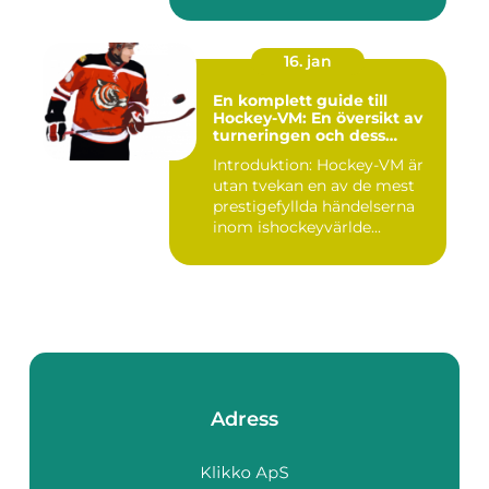
tennis o...
16. jan
En komplett guide till
Hockey-VM: En översikt av
turneringen och dess
varianter
Introduktion: Hockey-VM är
utan tvekan en av de mest
prestigefyllda händelserna
inom ishockeyvärlde...
Adress