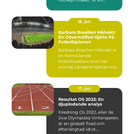
hockeymirakel," är ett
fenomen som h...
18. jan
Barbara Brasilien Målvakt:
En Oöverträffad Hjälte På
Fotbollsplanen
Barbara Brasilien Målvakt är
en framstående
fotbollsspelare som har
erövrat världens hjärtan med
sin...
17. jan
Resultat OS 2022: En
djuplodande analys
Inledning Os 2022, eller de
24:e Olympiska Vinterspelen,
är en globalt firad och
efterlängtad idrot...