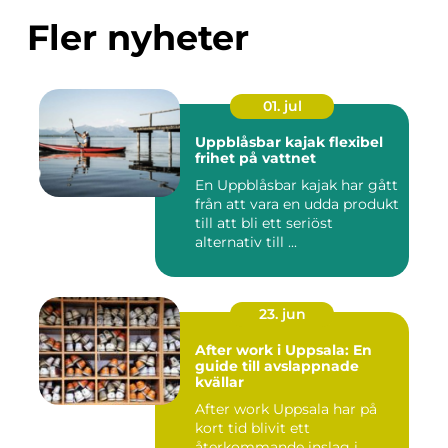
Fler nyheter
01. jul
Uppblåsbar kajak flexibel
frihet på vattnet
En Uppblåsbar kajak har gått
från att vara en udda produkt
till att bli ett seriöst
alternativ till ...
23. jun
After work i Uppsala: En
guide till avslappnade
kvällar
After work Uppsala har på
kort tid blivit ett
återkommande inslag i