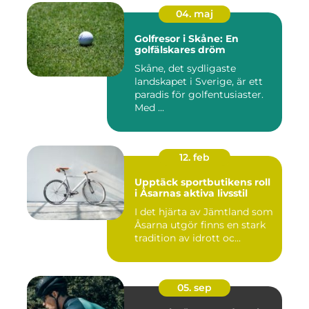
04. maj
Golfresor i Skåne: En
golfälskares dröm
Skåne, det sydligaste
landskapet i Sverige, är ett
paradis för golfentusiaster.
Med ...
12. feb
Upptäck sportbutikens roll
i Åsarnas aktiva livsstil
I det hjärta av Jämtland som
Åsarna utgör finns en stark
tradition av idrott oc...
05. sep