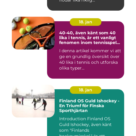
flödar lika riklig...
18. jan
40-40, även känt som 40
lika i tennis, är ett vanligt
fenomen inom tennisspelet
som kan vara både
I denna artikel kommer vi att
spännande och
ge en grundlig översikt över
frustrerande för spelare
och fans
40 lika i tennis och utforska
olika typer...
18. jan
Finland OS Guld Ishockey -
En Triumf för Finska
Sporthjärtan
Introduction Finland OS
Guld Ishockey, även känt
som "Finlands