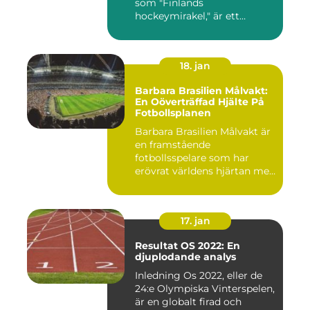
som "Finlands
hockeymirakel," är ett
fenomen som h...
18. jan
Barbara Brasilien Målvakt:
En Oöverträffad Hjälte På
Fotbollsplanen
Barbara Brasilien Målvakt är
en framstående
fotbollsspelare som har
erövrat världens hjärtan med
sin...
17. jan
Resultat OS 2022: En
djuplodande analys
Inledning Os 2022, eller de
24:e Olympiska Vinterspelen,
är en globalt firad och