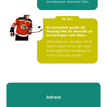
kombinerar element från
tennis o...
16. jan
En komplett guide till
Hockey-VM: En översikt av
turneringen och dess
varianter
Introduktion: Hockey-VM är
utan tvekan en av de mest
prestigefyllda händelserna
inom ishockeyvärlde...
Adress