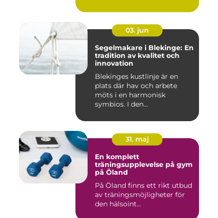
naturu...
03. jun
Segelmakare i Blekinge: En
tradition av kvalitet och
innovation
Blekinges kustlinje är en
plats där hav och arbete
möts i en harmonisk
symbios. I den...
31. maj
En komplett
träningsupplevelse på gym
på Öland
På Öland finns ett rikt utbud
av träningsmöjligheter för
den hälsoint...