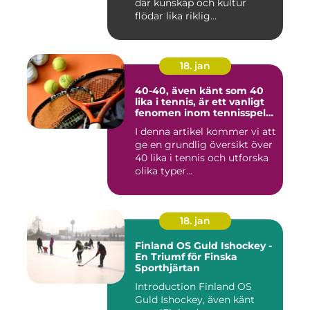
där kunskap och kultur
flödar lika riklig...
18. jan
40-40, även känt som 40
lika i tennis, är ett vanligt
fenomen inom tennisspelet
som kan vara både
I denna artikel kommer vi att
spännande och
ge en grundlig översikt över
frustrerande för spelare
och fans
40 lika i tennis och utforska
olika typer...
18. jan
Finland OS Guld Ishockey -
En Triumf för Finska
Sporthjärtan
Introduction Finland OS
Guld Ishockey, även känt