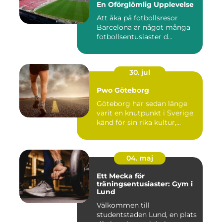
En Oförglömlig Upplevelse
Att åka på fotbollsresor
Barcelona är något många
fotbollsentusiaster d...
30. jul
Pwo Göteborg
Göteborg har sedan länge
varit en knutpunkt i Sverige,
känd för sin rika kultur,...
04. maj
Ett Mecka för
träningsentusiaster: Gym i
Lund
Välkommen till
studentstaden Lund, en plats