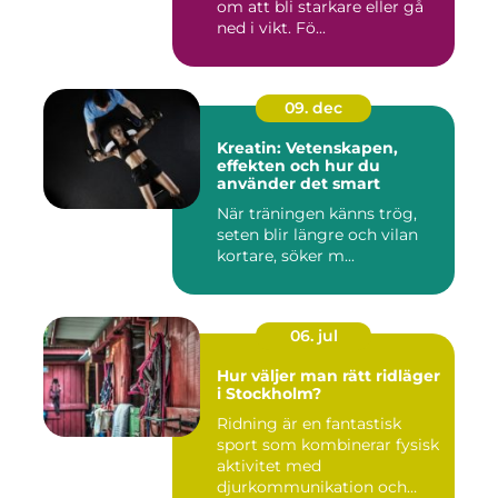
om att bli starkare eller gå
ned i vikt. Fö...
09. dec
Kreatin: Vetenskapen,
effekten och hur du
använder det smart
När träningen känns trög,
seten blir längre och vilan
kortare, söker m...
06. jul
Hur väljer man rätt ridläger
i Stockholm?
Ridning är en fantastisk
sport som kombinerar fysisk
aktivitet med
djurkommunikation och