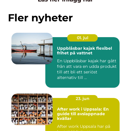
Fler nyheter
01. jul
Uppblåsbar kajak flexibel
frihet på vattnet
En Uppblåsbar kajak har gått
från att vara en udda produkt
till att bli ett seriöst
alternativ till ...
23. jun
After work i Uppsala: En
guide till avslappnade
kvällar
After work Uppsala har på