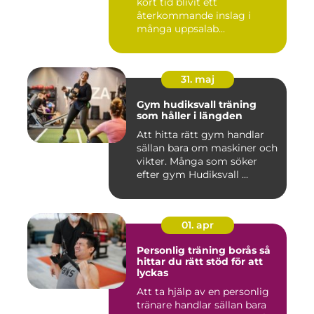
kort tid blivit ett
återkommande inslag i
många uppsalab...
31. maj
Gym hudiksvall träning
som håller i längden
Att hitta rätt gym handlar
sällan bara om maskiner och
vikter. Många som söker
efter gym Hudiksvall ...
01. apr
Personlig träning borås så
hittar du rätt stöd för att
lyckas
Att ta hjälp av en personlig
tränare handlar sällan bara