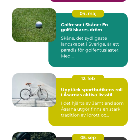
04. maj
Golfresor i Skåne: En
golfälskares dröm
Skåne, det sydligaste
landskapet i Sverige, är ett
paradis för golfentusiaster.
Med ...
12. feb
Upptäck sportbutikens roll
i Åsarnas aktiva livsstil
I det hjärta av Jämtland som
Åsarna utgör finns en stark
tradition av idrott oc...
05. sep