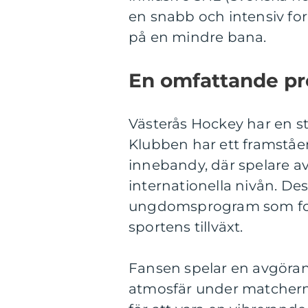
en snabb och intensiv fo
på en mindre bana.
En omfattande pr
Västerås Hockey har en st
Klubben har ett framstå
innebandy, där spelare av
internationella nivån. D
ungdomsprogram som foku
sportens tillväxt.
Fansen spelar en avgörand
atmosfär under matcher