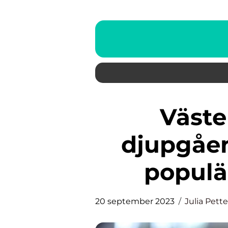
Västerås Hockey: En
djupgåen
populär
20 september 2023
Julia Pett