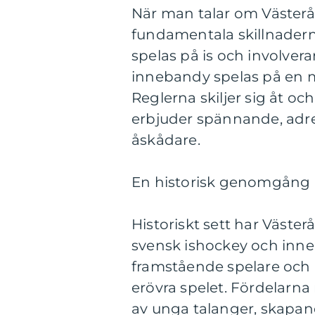
När man talar om Västerås
fundamentala skillnader
spelas på is och involver
innebandy spelas på en m
Reglerna skiljer sig åt oc
erbjuder spännande, adre
åskådare.
En historisk genomgång 
Historiskt sett har Väste
svensk ishockey och inn
framstående spelare och ha
erövra spelet. Fördelarn
av unga talanger, skapan