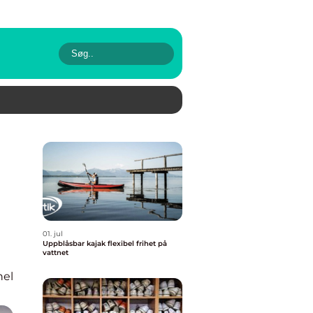
01. jul
Uppblåsbar kajak flexibel frihet på
vattnet
nel