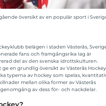
ående översikt av en populär sport i Sverig
keyklubb belägen i staden Västerås, Sverige
ionerade fans och framgångsrika lag är
erad del av den svenska idrottskulturen.
 ge en grundlig översikt av Västerås Hockey
lika typerna av hockey som spelas, kvantitati
llnader mellan olika former av Västerås
 genomgång av dess för- och nackdelar.
Hockey?