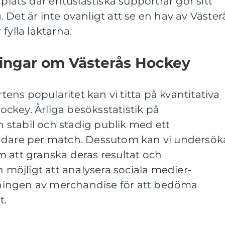
 plats där entusiastiska supportrar gör sitt
ag. Det är inte ovanligt att se en hav av Väster
fylla läktarna.
ningar om Västerås Hockey
rtens popularitet kan vi titta på kvantitativa
ckey. Årliga besöksstatistik på
stabil och stadig publik med ett
ådare per match. Dessutom kan vi undersök
 att granska deras resultat och
n möjligt att analysera sociala medier-
ingen av merchandise för att bedöma
t.