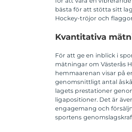
för att vara en vibrerande
bästa för att stötta sitt l
Hockey-tröjor och flaggor 
Kvantitativa mät
För att ge en inblick i spo
mätningar om Västerås Ho
hemmaarenan visar på en 
genomsnittligt antal åsk
lagets prestationer genom
ligapositioner. Det är äve
engagemang och försäljn
sportens genomslagskraf