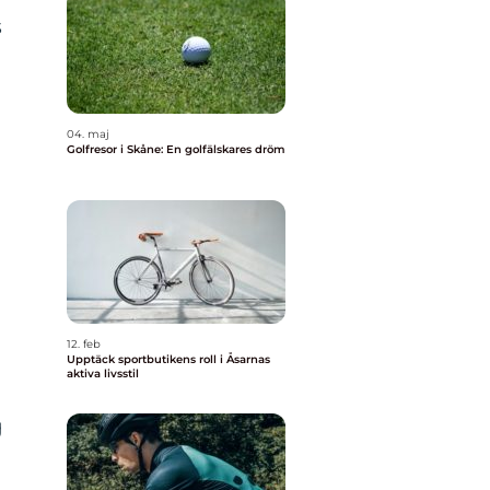
s
04. maj
Golfresor i Skåne: En golfälskares dröm
12. feb
Upptäck sportbutikens roll i Åsarnas
aktiva livsstil
g