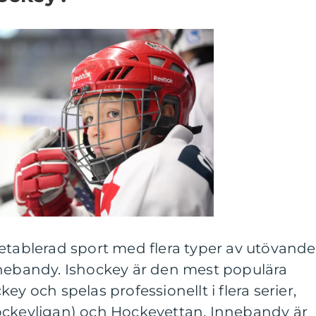
etablerad sport med flera typer av utövande
nnebandy. Ishockey är den mest populära
ey och spelas professionellt i flera serier,
ockeyligan) och Hockeyettan. Innebandy är