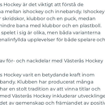
 Hockey är det viktigt att förstå de
na mellan ishockey och innebandy. Ishockey
ar skridskor, klubbor och en puck, medan
indre bana med klubbor och en plastboll.
h spelet i sig är olika, men båda varianterna
nalinfyllda upplevelser för både spelare oc
av för- och nackdelar med Västerås Hockey
rås Hockey varit en betydande kraft inom
ebandy. Klubben har producerat många
r en stolt tradition av att vinna titlar och
a med Västerås Hockey inkluderar utveckling
det av gemenskap och främjandet av positi