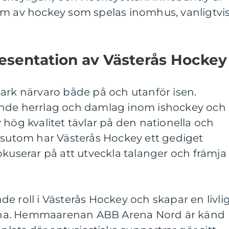
rm av hockey som spelas inomhus, vanligtvi
esentation av Västerås Hockey
ark närvaro både på och utanför isen.
ende herrlag och damlag inom ishockey och
 hög kvalitet tävlar på den nationella och
essutom har Västerås Hockey ett gediget
serar på att utveckla talanger och främja
e roll i Västerås Hockey och skapar en livli
na. Hemmaarenan ABB Arena Nord är känd