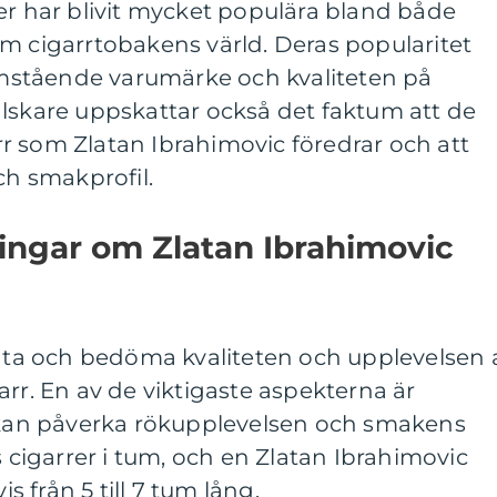
er har blivit mycket populära bland både
m cigarrtobakens värld. Deras popularitet
ramstående varumärke och kvaliteten på
älskare uppskattar också det faktum att de
r som Zlatan Ibrahimovic föredrar och att
h smakprofil.
ingar om Zlatan Ibrahimovic
mäta och bedöma kvaliteten och upplevelsen 
arr. En av de viktigaste aspekterna är
t kan påverka rökupplevelsen och smakens
s cigarrer i tum, och en Zlatan Ibrahimovic
is från 5 till 7 tum lång.