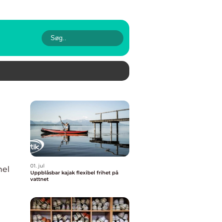
01. jul
nel
Uppblåsbar kajak flexibel frihet på
vattnet