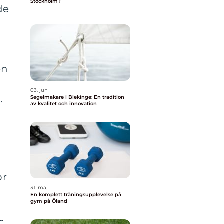
Stockholm?
de
en
03. jun
.
Segelmakare i Blekinge: En tradition
av kvalitet och innovation
ör
31. maj
En komplett träningsupplevelse på
gym på Öland
c