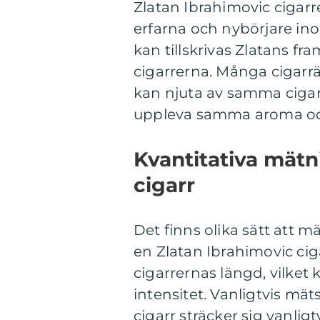
Zlatan Ibrahimovic cigarr
erfarna och nybörjare ino
kan tillskrivas Zlatans f
cigarrerna. Många cigarr
kan njuta av samma cigar
uppleva samma aroma oc
Kvantitativa mätn
cigarr
Det finns olika sätt att 
en Zlatan Ibrahimovic cig
cigarrernas längd, vilke
intensitet. Vanligtvis mät
cigarr sträcker sig vanligtv