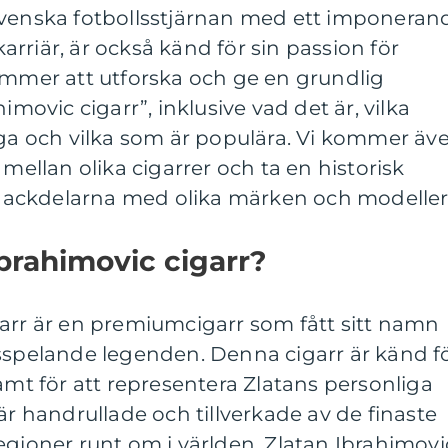
svenska fotbollsstjärnan med ett imponeran
rriär, är också känd för sin passion för
ommer att utforska och ge en grundlig
imovic cigarr”, inklusive vad det är, vilka
iga och vilka som är populära. Vi kommer äv
 mellan olika cigarrer och ta en historisk
ackdelarna med olika märken och modeller
Ibrahimovic cigarr?
garr är en premiumcigarr som fått sitt namn
lsspelande legenden. Denna cigarr är känd f
samt för att representera Zlatans personliga
är handrullade och tillverkade av de finaste
egioner runt om i världen. Zlatan Ibrahimovi