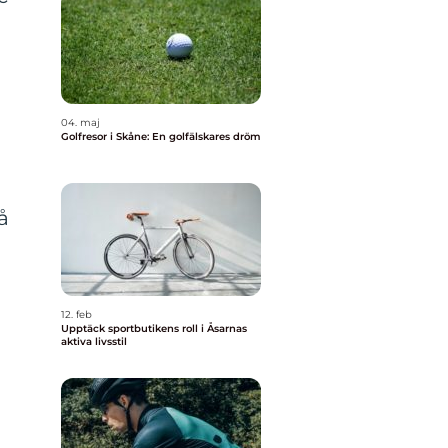
04. maj
Golfresor i Skåne: En golfälskares dröm
å
12. feb
Upptäck sportbutikens roll i Åsarnas
aktiva livsstil