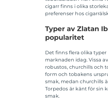
cigarr finns i olika storle
preferenser hos cigarräls
Typer av Zlatan I
popularitet
Det finns flera olika type
marknaden idag. Vissa av
robustos, churchills och to
form och tobakens urspru
smak, medan churchills är
Torpedos är känt för sin
smak.