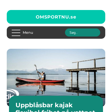
OMSPORTNU.
se
Menu
Uppblåsbar kajak