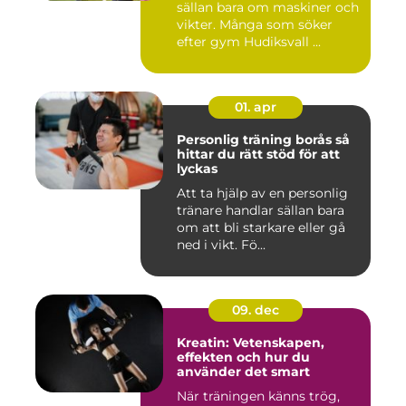
sällan bara om maskiner och
vikter. Många som söker
efter gym Hudiksvall ...
01. apr
Personlig träning borås så
hittar du rätt stöd för att
lyckas
Att ta hjälp av en personlig
tränare handlar sällan bara
om att bli starkare eller gå
ned i vikt. Fö...
09. dec
Kreatin: Vetenskapen,
effekten och hur du
använder det smart
När träningen känns trög,