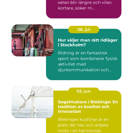
seten blir längre och vilan
kortare, söker m...
06. jul
Hur väljer man rätt ridläger
i Stockholm?
Ridning är en fantastisk
sport som kombinerar fysisk
aktivitet med
djurkommunikation och
naturu...
03. jun
Segelmakare i Blekinge: En
tradition av kvalitet och
innovation
Blekinges kustlinje är en
plats där hav och arbete
möts i en harmonisk