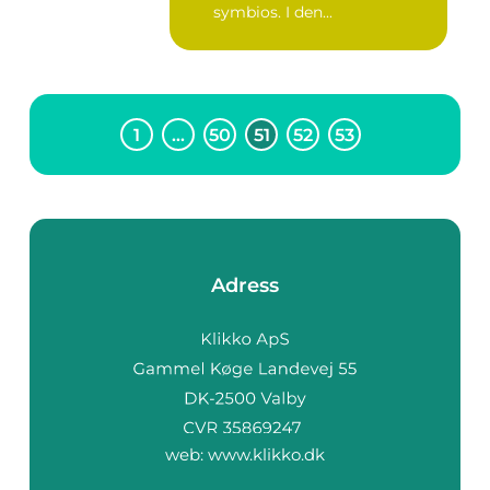
symbios. I den...
1
…
50
51
52
53
Adress
web:
www.klikko.dk