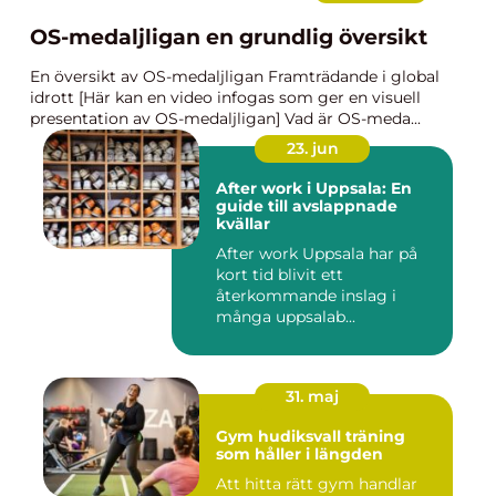
OS-medaljligan en grundlig översikt
En översikt av OS-medaljligan Framträdande i global
idrott [Här kan en video infogas som ger en visuell
presentation av OS-medaljligan] Vad är OS-meda...
23. jun
After work i Uppsala: En
guide till avslappnade
kvällar
After work Uppsala har på
kort tid blivit ett
återkommande inslag i
många uppsalab...
31. maj
Gym hudiksvall träning
som håller i längden
Att hitta rätt gym handlar